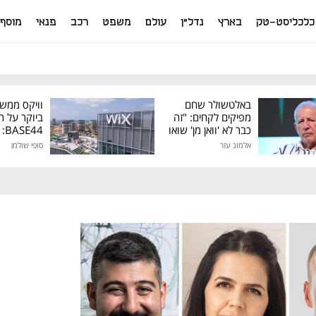
כלכליסט-טק
בארץ
נדל"ן
עולם
משפט
רכב
פנאי
מוסף
באלטשולר שחם
וויקס ממש
מפיקים לקחים: "זה
ביוקר על ר
כבר לא 'וואן מן' שואו
44
של גילעד"
אלמוג עזר
סופי שולמן
מיליון דולר