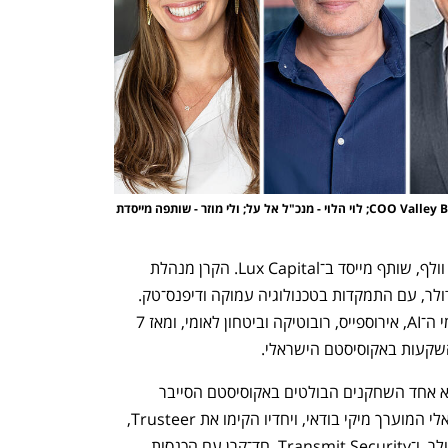
מימין: יוני חנציס - מנכ"ל דוראל; ראסל בארט - COO Valley Bank; לוי הלוי - מנכ"ל אל על; ולי מוזר - שותפה מייסדת 
אחד הדוברים הבולטים בוועידה הוא ג'וש וולף, שותף מייסד ב־Lux Capital. הקרן מנהלת 
השקעות הון סיכון בהיקף של 5 מיליארד דולר, עם התמקדות בטכנולוגיה עמוקה ודיפנס־טק. 
היא השקיעה בחברות פורצות דרך בתחומי ה־AI, אירוספייס, רובוטיקה וביטחון לאומי, ומאז 7 
שקעות באקוסיסטם הישראלי. 
המשקיע והיזם הסדרתי ראקש לונקאר הוא אחד השחקנים הבולטים באקוסיסטם הסייבר 
העולמי. הוא שותפו של יזם הסייבר הישראלי המוערך מיקי בודאי, ויחדיו הקימו את Trusteer, 
שנמכרה ל־IBM בעסקה של 700 מיליון דולר, ו־Transmit Security, חד־קרן עם הכנסות 