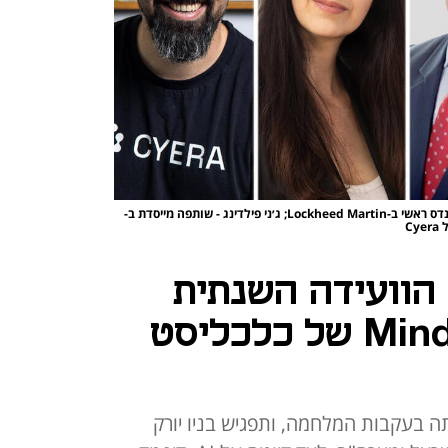
מימין: חנן פרידמן מנכ"ל בנק לאומי; פול פוגל - מהנדס ראשי ב-Lockheed Martin; ג׳ני פילדינג - שותפה מייסדת ב-
- הוועידה השנתית
Mind The Tech NY של כלכליסט
ה בעקבות המלחמה, ותפגיש בניו יורק