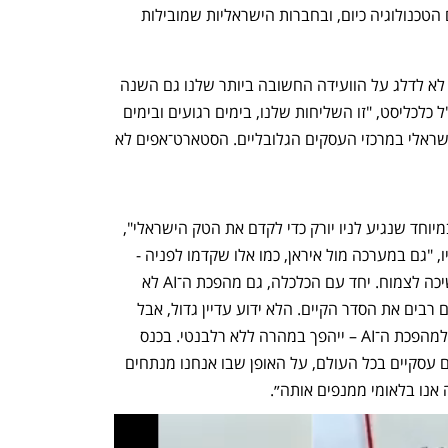
המדינות, במגמות החשובות ביותר בעולם הטכנולוגיה כיום, ובחברות הישראליות שמובילות 
"בתחילת מרץ, תחת מטר טילים, החלטנו לא לדלג על הוועידה החשובה ביותר שלנו גם השנה 
ולקיים אותה במאי", אמר יואל אסתרון, מו"ל כלכליסט, "זו השליחות שלנו, בימים רגועים ובימים 
מאתגרים - להמשיך לקדם את ההייטק הישראלי במרכזי העסקים הגלובליים. הסטארט־אפים לא 
״דווקא כעת, בתקופה מאתגרת זו, חשוב במיוחד שנגיע לניו יורק כדי לקדם את הטק הישראלי", 
אמר מנכ״ל בנק לאומי, חנן פרידמן. לדבריו, "גם במערכה מול איראן, כמו אלו שקדמו לפניה - 
ראינו את הכלכלה הישראלית יציבה וממשיכה לצמוח. יחד עם הכלכלה, גם מהפכת ה־AI לא 
עצרה מלכת, והיא תמשיך לערער במובנים רבים את הסדר הקיים. הלא ידוע עדיין גדול, אבל 
מה שבוודאות ברור הוא שמי שלא יצטרף למהפכת ה־AI – ייהפך במהרה ללא רלבנטי. בכנס 
נרחיב על הדילמות שניצבות בפני ארגונים עסקיים בכל העולם, על האופן שבו אנחנו מנתחים 