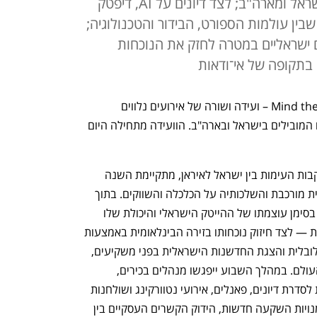
בכירי תעשייה, משקיעים ויזמים מישראל ומארה"ב; לצד דיונים על AI, דיפטק
בין עולמות הספורט, הבידור והטכנולוגיה;
 ישראליים במטרה לחזק את הנוכחות
ם בתקופה של אי־ודאות
כלכליסט חוזר לניו יורק עם Mind the Tech Week – ועידה ושורה של אירועים נלווים 
בהשתתפות היזמים, החברות והמשקיעים המובילים בישראל ובארה"ב. הוועידה מתחילה היום 
הוועידה, שנדחתה מחודש מרץ למאי בעקבות העימות בין ישראל לאיראן, מתקיימת השנה 
בפעם השמינית, על רקע מציאות ביטחונית מורכבת והשלכותיה על הכלכלה והשווקים. בתוך 
מציאות זו, שבוע Mind the Tech יעמוד בסימן עוצמתו של ההייטק הישראלי והיכולת שלו 
להמשיך לפעול ולצמוח גם בתנאי אי־ודאות — לצד חיזוק נוכחותו בזירה הבינלאומית באמצעות 
יצירת חיבורים עסקיים, הרחבת פעילות גלובלית והצגת החדשנות הישראלית בפני משקיעים, 
חברות ושותפים אסטרטגיים מארה״ב ומהעולם. במהלך השבוע ייפגשו מנהלים בכירים, 
משקיעים ויזמים מישראל ומארצות הברית לסדרת דיונים, פאנלים, אירועי נטוורקינג ושולחנות 
עגולים, שיתמקדו בעתיד התעשייה, הזדמנויות השקעה חדשות, הידוק הקשרים העסקיים בין 