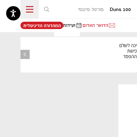
Duns 100
פורטל פיננסי
נפתח בכרטיסייה חדשה
הדואר האדום
ועידות
המהדורה הדיגיטלית
יכה לשלם
כישת
BASE: ההפסד
הרבעוני זינק ל-76