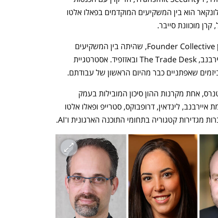
שנתיות של מאות מיליוני דולרים. בנוסף, לונקאר הוא בין המשקיעים המוקדמים בפאלו אלטו 
קרן מוכוונת סייבר.
אמנדה הרסון היא שותפה בקרן ההון סיכון Founder Collective, שהיתה בין המשקיעים 
המוקדמים בחברות איקוניות כמו אובר, איירבנב, The Trade Desk ובאזזפיד. אסטרטגיית 
זמים שאפתניים כבר מהיום הראשון של עבודתם.
סת' רוזנברג הוא שותף כללי בגריילוק פרטנרס, אחת מקרנות ההון סיכון המובילות בעמק 
הסיליקון, שהשקיעה בחברות מוכרות דוגמת איירבנב, לינדאין, דרופבוקס, סטרייפ ופאלו אלטו 
מגדירות קטגוריה בתחומי התוכנה הארגונית ו־AI. 