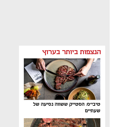
הנצפות ביותר בערוץ
טיבי'ס: הסטייק ששווה נסיעה של
שעתיים