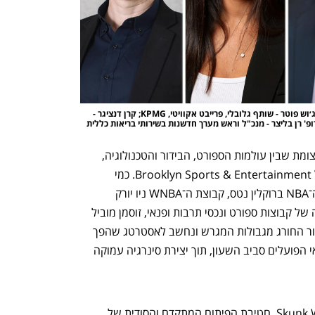
מימין: ארז שחר - שותף מנהל ב-Qumra Capital; ג׳וש פוטר - שותף גלובלי, פרייבט אקוויטי, KPMG; קרן דנציגר - 
 רן בליצר - מנכ"ל וראש מערך חדשנות בשירותי בריאות כללית 
אחד הסשנים המרתקים בוועידה יוקדש לצומת שבין עולמות הספורט, הבידור והטכנולוגיה, 
במסגרת ריאיון עומק עם סם זוסמן, מנכ"ל Brooklyn Sports & Entertainment. כמי 
שחולש על אימפריה הכוללת את קבוצת ה־NBA ברוקלין נטס, קבוצת ה־WNBA ניו יורק 
ליברטי, אצטדיון ברקליס סנטר, ועוד שורה של קבוצות ספורט ונכסי תרבות ופנאי, זוסמן מוביל 
תפיסה חדשנית הרואה בספורט מוצר בידור החורג מגבולות המגרש ונחשב לאסטרטג שהפך 
נכסי ספורט מסורתיים למוקדי תרבות ופנאי הפועלים סביב השעון, תוך יצירת סינרגיה עמוקה 
פול פוגל הוא המהנדס הראשי של Skunk Works, חטיבת הפיתוח המתקדם והסודית של 