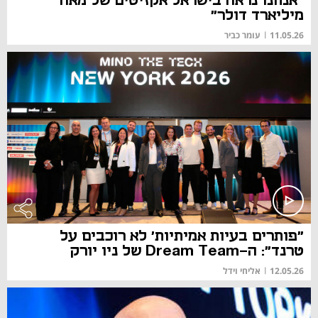
"אנחנו נראה בישראל אקזיטים של מאה
מיליארד דולר"
11.05.26
|
עומר כביר
"פותרים בעיות אמיתיות' לא רוכבים על
טרנד": ה-Dream Team של ניו יורק
12.05.26
|
אליחי וידל