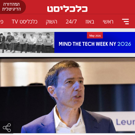
המהדורה
הדיגיטלית
ראשי
באזז
24/7
השוק
כלכליסט TV
פו