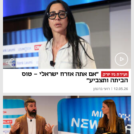
"אם אתה אזרח ישראלי - טוס
ועידת ניו יורק
הביתה ותצביע"
12.05.26
|
רועי ברגמן