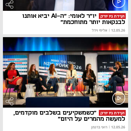
יו"ר לאומי: "ה-AI יביא אותנו
ועידת ניו יורק
לבנקאות יותר מתוחכמת"
12.05.26
|
אליחי וידל
"כשמשקיעים בשלבים מוקדמים,
ועידת ניו יורק
למעשה מהמרים על היזם"
12.05.26
|
רועי ברגמן