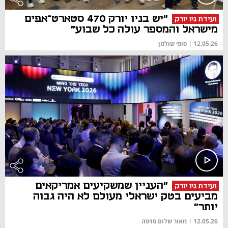
"יש בניו יורק 470 סטארט־אפים
ועידת ניו יורק
מישראל והמספר עולה כל שבוע"
12.05.26
|
סופי שולמן
"העניין שמשקיעים אמריקאים
ועידת ניו יורק
מביעים בטק ישראלי מעולם לא היה גבוה
יותר"
12.05.26
|
מאור שלום סויסה