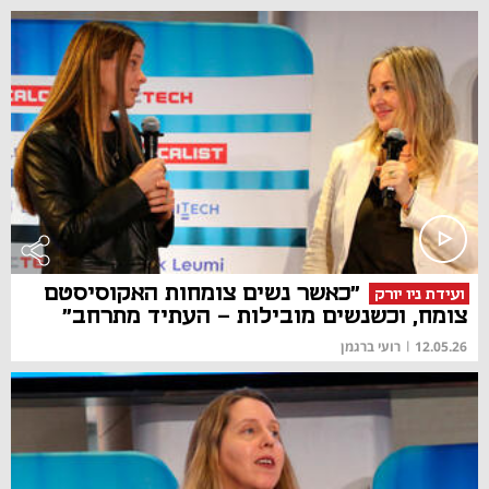
"כאשר נשים צומחות האקוסיסטם
ועידת ניו יורק
צומח, וכשנשים מובילות - העתיד מתרחב"
12.05.26
|
רועי ברגמן