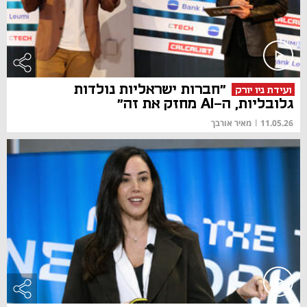
"חברות ישראליות נולדות
ועידת ניו יורק
גלובליות, ה-AI מחזק את זה"
11.05.26
|
מאיר אורבך