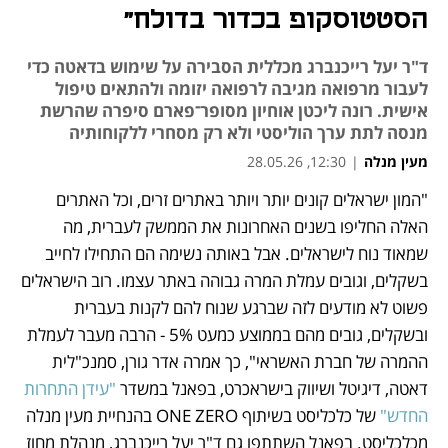
הסטטוסקופ בכדור בדולח"
ד"ר יעל רייכנברג מכללית הסבירה על שימוש בדאטה כדי
לעבור מרפואה מגיבה לרפואה יזומה ולהתאים טיפול
אישית. רונה ליכטן אוחיון מסופר־פארם סיפרה שהרשת
מנסה לתת ערך הוליסטי ולא רק מסחרי ללקוחותיה
מעין מנלה
|
12:30, 28.05.26
"המון ישראלים קונים יותר ויותר באתרים זרים, וכל האתרים 
נפתח בכרטיסייה חדשה
האלה החליפו בשנים האחרונות את הממשק לעברית, מה 
שמאוד נוח לישראלים. אבל באותה נשימה הם התחילו לחייב 
בשקלים, וגובים עמלת המרה גבוהה באתר עצמו. רוב הישראלים 
פשוט לא מודעים לזה שברגע שנוח להם לקנות בעברית 
ובשקלים, גובים מהם בממוצע כמעט 5% - הרבה מעבר לעמלת 
ההמרה של חברת האשראי", כך אמרה אדר גורן, סמנכ"לית 
דאטה, דיגיטל ושיווק בישראכרט, בפאנל במשדר 
"עידן התחרות 
החדש"
 של כלכליסט בשיתוף ONE ZERO בהנחיית מעין מנלה 
מכלכליסט. בפאנל השתתפו גם ד"ר יעל רייכנברג, מנהלת מחוז 