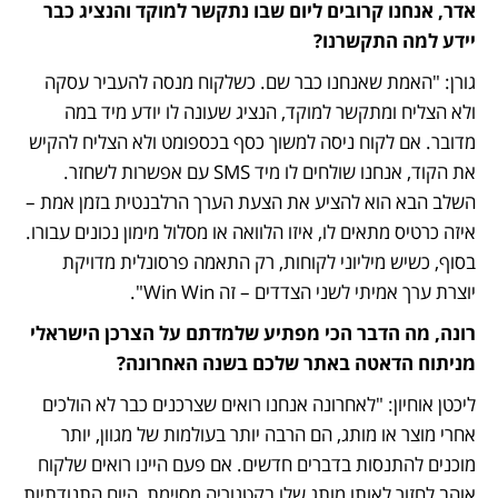
אדר, אנחנו קרובים ליום שבו נתקשר למוקד והנציג כבר 
יידע למה התקשרנו?
גורן: "האמת שאנחנו כבר שם. כשלקוח מנסה להעביר עסקה 
ולא הצליח ומתקשר למוקד, הנציג שעונה לו יודע מיד במה 
מדובר. אם לקוח ניסה למשוך כסף בכספומט ולא הצליח להקיש 
את הקוד, אנחנו שולחים לו מיד SMS עם אפשרות לשחזר. 
השלב הבא הוא להציע את הצעת הערך הרלבנטית בזמן אמת – 
איזה כרטיס מתאים לו, איזו הלוואה או מסלול מימון נכונים עבורו. 
בסוף, כשיש מיליוני לקוחות, רק התאמה פרסונלית מדויקת 
יוצרת ערך אמיתי לשני הצדדים – זה Win Win". 
רונה, מה הדבר הכי מפתיע שלמדתם על הצרכן הישראלי 
מניתוח הדאטה באתר שלכם בשנה האחרונה?
ליכטן אוחיון: "לאחרונה אנחנו רואים שצרכנים כבר לא הולכים 
אחרי מוצר או מותג, הם הרבה יותר בעולמות של מגוון, יותר 
מוכנים להתנסות בדברים חדשים. אם פעם היינו רואים שלקוח 
אוהב לחזור לאותו מותג שלו בקטגוריה מסוימת, היום התנודתיות 