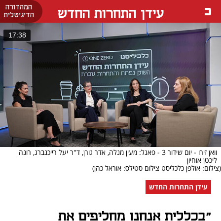
המהדורה
עידן התחרות החדש
הדיגיטלית
17:38
וואן זירו - יום שידור 3 - פאנל: מעין מנלה, אדר גורן, ד"ר יעל רייכנברג, רונה
ליכטן אוחיון
(צילום: אולפן כלכליסט צילום סטילס: אוראל כהן)
עידן התחרות החדש
"בכללית אנחנו מחליפים את