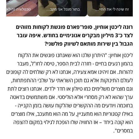
זה שינה לי את החיים: איך עידו איז'ק הופך את הסמארטפון לכלי צילום מקצועי_v
בתור מנכל אני מקבל מאות החלטות ביום, וה- Galaxy Z Fold8 Ultra עוזר לי לחתוך אותן מהר יותר_v
טכנולוגיה זה לא רק בהייטק: גם תעשיי
רונה ליכטן אוחיון, סופר־פארם פוגשת לקוחות מזוהים 
לצד כ־3 מיליון מבקרים אנונימיים בחודש. איפה עובר 
הגבול בין שירות מותאם לשיווק פולשני?
ליכטן אוחיון: "היתרון שלנו הוא שאנחנו פוגשים את הלקוח 
בהמון רגעים בחיים - חזרה לבית הספר, טיסה לחו"ל, מעבר 
להורות. אם זיהינו אמא צעירה, אנחנו לא רק שולחים לה קופונים 
לעולם התינוקות אלא גם תוכן השראתי על שלבי ההתפתחות, 
וגם מוצרים משלימים כמו טיולון או חדר ילדים. אנחנו רוצים לתת 
ערך שהוא לא רק מסחרי אלא הוליסטי. אם משתמשים בדאטה 
בחוכמה ויודעים מה ההקשרים שהלקוח עושה בזמן הקנייה - 
באילו קטגוריות הוא מתעניין, על מה הוא מתעכב, אילו מוצרים 
הוא קונה ביחד – אז החוויה שלו הופכת לגילוי במקום להצפה 
במסרים".