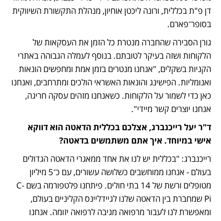
דן פ"ת בכללית, ורונה ליכטן אוחיון, מנהלת התקשורת השיווקית 
בסופר־פארם.
גורן הסבירה שהחברה מנטרת כל הזמן את העסקאות של 
הלקוחות ושזה בעיקר לטובתם. בנוסף לעמלה הגבוהה באתרי 
הקניות בשקלים, "אנחנו מנטרים בזמן אמת ומחפשים הונאות 
ואנומליות. הפישינג והונאות האשראי הולכים ומתרחבים, ואנחנו 
כאן כדי לשמור על הלקוחות. כשאנחנו מזהים עסקה חריגה, 
אנחנו יוצרים קשר מיידי".  
ד"ר יעל רייכנברג, אצלכם בכללית הדאטה הוא דווקא 
אישי במיוחד. איך אתם משתמשים בדאטה? 
רייכנברג: "בכללית יש לנו את אחד ממאגרי הדאטה הגדולים 
בעולם - אנחנו ממוחשבים כשלושה עשורים, עם כ־5 מיליון 
מטופלים ורשת של 14 בתי חולים. פיתחנו פלטפורמה בשם C-
Pi שמחברת בין הדאטה שלנו לגיידליינס הקליניים בעולם, 
ומאפשרת לנו לעבור מרפואה מגיבה לרפואה יזומה. אנחנו 