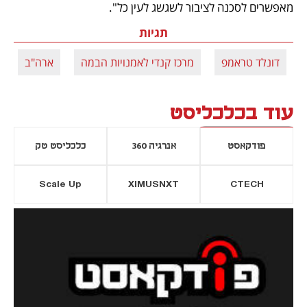
מאפשרים לסכנה לציבור לשגשג לעין כל".
תגיות
דונלד טראמפ
מרכז קנדי לאמנויות הבמה
ארה"ב
עוד בכלכליסט
פודקאסט
אנרגיה 360
כלכליסט טק
Scale Up
XIMUSNXT
CTECH
יסייה חדשה
נפתח בכרטיסייה חדשה