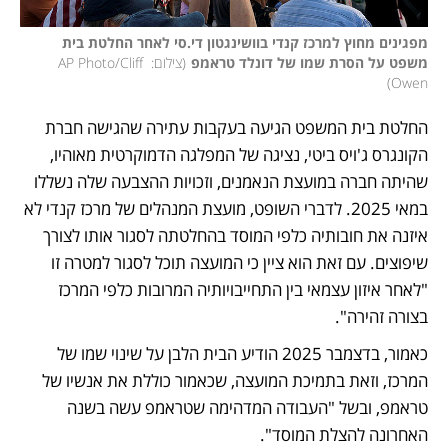
מפגינים מחוץ למרכז קנדי בוושינגטון די.סי לאחר החלטת בית 
משפט על הסרת שמו של דונלד טראמפ
(
צילום: AP Photo/Cliff 
)
Owen
החלטת בית המשפט הגיעה בעקבות עתירה שהגישה חברת 
הקונגרס ג'ויס ביטי, נציגה של המפלגה הדמוקרטית מאוהיו, 
שהיתה חברה במועצת הנאמנים, וזכויות ההצבעה שלה נשללו 
במאי 2025. לדברי השופט, מועצת המנהלים של מרכז קנדי ​​לא 
איזנה את חובותיה כלפי המוסד בהחלטתה לסגור אותו לצורך 
שיפוצים. עם זאת הוא ציין כי המועצה תוכל לסגור למטרה זו 
"לאחר איזון עצמאי בין התחייבויותיה המרובות כלפי המרכז 
בצורה זהירה".
כאמור, בדצמבר 2025 הודיע הבית הלבן על שינוי שמו של 
המרכז, וזאת בתמיכת המועצה, שכאמור כוללת את אנשיו של 
טראמפ, ובשל "העבודה המדהימה שטראמפ עשה בשנה 
האחרונה להצלת המוסד".