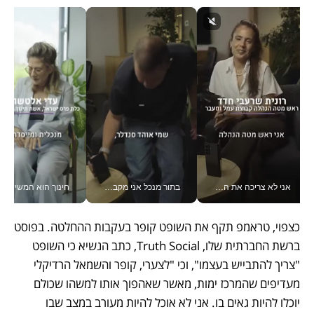
אני לא צריכה את המשרד: רונית שרעבי-חדד מנהלת ארגון של 30000 עובדים מכל מקום_v
בתור מנכל אני מקבל מאות החלטות ביום, וה- Galaxy Z Fold8 Ultra עוזר לי לחתוך אותן מהר יותר_v
חינוך הוא המש
כצפוי, טראמפ תקף את השופט קופר בעקבות ההחלטה. בפוסט 
ברשת החברתית שלו, Truth Social, כתב הנשיא כי השופט 
"צריך להתבייש בעצמו", וכי "לצערי, קופר והשמאל הרדיקלי 
מעדיפים שהמרכז ימות, מאשר שאהפוך אותו למשהו שכולם 
יוכלו להיות גאים בו. אני לא אוכל להיות מעורב במצב שבו 