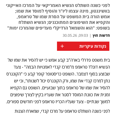
לפני כשנה השתלט הנשיא האמריקאי על המרכז האייקוני
בוושינגטון, מינה עצמו ליו"ר והוסיף למוסד את שמו;
אמש הורה בית המשפט על הסרת שמו של טראמפ,
והקפיא את השיפוצים המתוכננים; הנשיא השתלח
בשופט: "הוא והשמאל הרדיקלי מעדיפים שהמרכז ימות"
חדשות חוץ
|
09:03, 30.05.26
+
נקודות עיקריות
בית משפט פדרלי בארה"ב קבע אמש כי יש להסיר את שמו של 
נפתח בכרטיסייה חדשה
הנשיא דונלד טראמפ מ"מרכז קנדי לאמנויות הבמה" - צעד 
שבוצע בסוף דצמבר. השופט כריסטופר קופר קבע כי "הקונגרס 
נתן למרכז קנדי ​​את שמו, ורק הקונגרס יכול לשנותו", וכי יש 
להסיר את שמו של טראמפ בתוך שבועיים. השופט גם הקפיא 
זמנית את כוונת המוסד לסגור את שעריו בקיץ לצורך שיפוצים 
למשך שנתיים - צעד שעליו הכריז טראמפ לפני חודשים ספורים. 
לפני כשנה השתלט טראמפ על מרכז קנדי, שמארח הצגות 