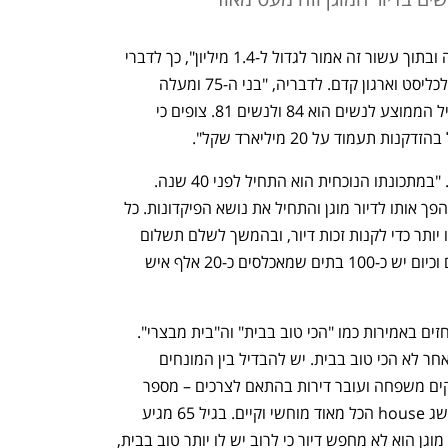
"יש כיום בישראל 1.2 מיליון בני 65 ומעלה ובתוך עשור זה אמור לגדול ל-1.4 מיליון", כך לדברי 
יו"ר קדם, יולי גת בכנס כלכלת הזהב של כלכליסט וארגון קדם. לדבריה, "בני ה-75 ומעלה 
אמורים להכפיל את עצמם בתקופה זו. הגיל הממוצע לנשים הוא 84 ולנשים 81. צופים כי 
גת סקרה את ההיסטוריה של הדיור המוגן. "במתכונתו הנוכחית הוא התחיל לפני 40 שנה. 
ב-1985 קנה עמנואל מאור מלון בבת ים והפך אותו לדיור מוגן והתחיל את נושא הפיקדונות. כל 
דייר היה אמור לתת פיקדון בשווי הדירה או יותר כדי לקנות זכות דיור, ובהמשך לשלם תשלום 
חודשי כדי לחיות שם. מאז נבנו המון בתים וכיום יש כ-100 בתים שמאכלסים כ-20 אלף איש 
האם הכי טוב בבית? גת אמרה שרבים נאחזים באמירות כמו "הכי טוב בבית" וה"בית מבצרי". 
"בבית הכי טוב בשלב מסוים, אבל בשלב אחר לא הכי טוב בבית. יש להבדיל בין המונחים 
House ו- home.זוג צעיר קונה דירה, מקים משפחה ועובר דירות בהתאם לצרכים – מספר 
חדרים, בתי ספר, גודל וכו', זה מתאים למושג house הכל מאוד מוחשי וקיים. בגיל 65 מגיע 
המעבר ל-home. כשאדם זקן מגיע לדיור מוגן הוא לא מחפש דיור כי לרוב יש לו יותר טוב בבית, 