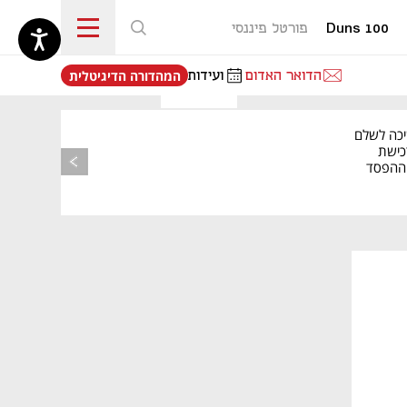
Duns 100
פורטל פיננסי
נפתח בכרטיסייה חדשה
הדואר האדום
ועידות
המהדורה הדיגיטלית
יכה לשלם
כישת
BASE: ההפסד
הרבעוני זינק ל-76