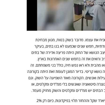
גת סיכמה את דבריה בכך ש"שוק הדיור הוכיח את עצמו. מדובר בשוק בטוח, מגוון מבחינת 
הבתים, גם מבחינת הכסף. בשוק חלה תנודתיות, חמש שנים שכמעט לא בנו בתים, בעיקר 
כשהחוק נולד ב-2012 , אבל לאחר שהתייצב הנושא של החוק היתה פריצה אדירה של בתים 
והיום נבנים עשרות. זה שוק חזק ומאוד יציב ורואים את זה בחמש שנים האחרונות בארץ. 
בקורונה זקנים שחיו בבית ובקהילה לא יצאו מהבית ולא ראו נפש חיה, כולל בני משפחתם. זה 
השפיע מאוד על איכות החיים והמחלות וזה נושא קריטי. בדיור המוגן לעומת זאת היתה בקורונה 
פעילות רבה וכל הזמן היתה תנועה של פעילות ואנשים. הקורונה מאוד השפיעה על השוק. וגם 
בימים אלה כשאנחנו במלחמה אינסופית נוצרה סיטואציה שאנשים בלי ממ"דים ומקלטים, או 
וב הבתים יש ממ"דים ומקלטים והשוק מחזיק מעמד.
"לבנות בית דיור מוגן היום עולה כחצי מיליארד שקל וההחזר תלוי בפיקדונות. כיום רק 2% 