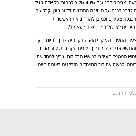
משתמשים בדיור המוגן וזה מעט מאוד. לדעתי צריכים להגיע ל-40%-50% לפחות וכל אדם מגיל 
70 ומעלה צריך להבין את זה. אנחנו רוצים לדבר בכנס על חשיבה מחודשת לדיור מוגן ,קרקעות 
בהתאמה, גודל הבתים, מקומות פתוחים, הכנסת צעירים וכמובן להרחיב את האפשרות 
גת התייחסה לחוק הדיור המוגן ואמרה "לצערי המעכב העיקרי הוא החוק. היה צריך להיות חוק 
דיור מוגן שמטפל בפיקדונות של הדיירים והנושא צריך להיות נדון בשנים הקרובות. שוק הדיור 
המוגן חייב לגדול לכיוונים שונים והבנה שהוא המטפל העיקרי בנושא הבדידות. צריך למסד את 
החידושים עבור הענף שנמצא בנקודת רתיחה ולראות את דור המייסדים מזדקנים באיכות חיים 
כלכלת הזהב