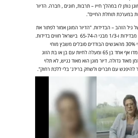
הוא מחפש משהו אחר וזה מה שהדיור המוגן נותן לו במהלך חייו – תרבות, חוגים , חברה. הדיור 
חת במערכת תוחלת החיים".
גת דיברה על הבעיה הגדולה והעולמית של גיל הזהב – הבדידות. "הדיור המוגן אמור לפתור את 
הבעיה הזו. 42% מבני 75 ומעלה סובלים מבדידות ו-1/3 מבני ה-65-74  בישראל חווים בדידות. 
המשמעות היא 16 מיליארד שקל בשנה כי 30% מהאנשים הבודדים סובלים משבץ מוחי 
ומחלות לב ו-40% מדמנציה. בנוסף לא לימדו אף אחד בן 65 ומעלה לחיות עם בן או בת הזוג 
24/7. השאלה מה עושים יחד בבית כל הזמן מאוד גדולה. דיור מוגן הוא מאוד נגיש, לא תלוי 
ר להיפגש עם חברים ולשחק ברידג' בלי ללכת רחוק".