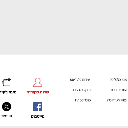
פוטו כלכליסט
ועידות כלכליסט
המרת מט"ח
מוסף כלכליסט
שרות לקוחות
מינוי לעית
עמוד מט"ח כללי
כלכליסט TV
טוויטר
פייסבוק