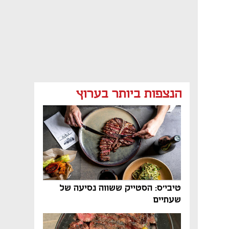
הנצפות ביותר בערוץ
טיבי'ס: הסטייק ששווה נסיעה של
שעתיים