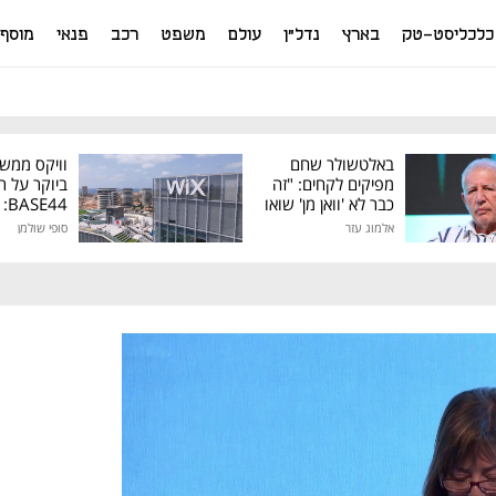
כלכליסט-טק
בארץ
נדל"ן
עולם
משפט
רכב
פנאי
מוסף
באלטשולר שחם
וויקס ממש
מפיקים לקחים: "זה
ביוקר על ר
כבר לא 'וואן מן' שואו
44
של גילעד"
אלמוג עזר
סופי שולמן
מיליון דולר