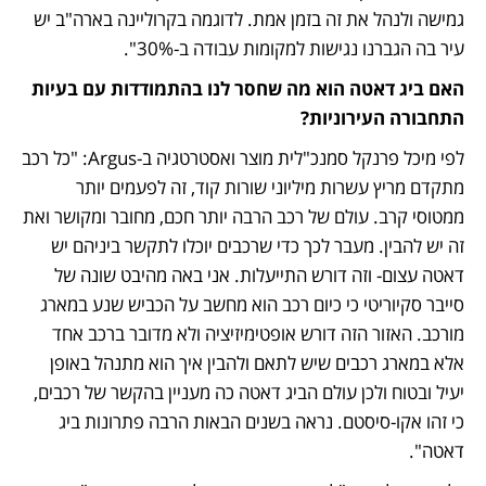
גמישה ולנהל את זה בזמן אמת. לדוגמה בקרוליינה בארה"ב יש 
עיר בה הגברנו נגישות למקומות עבודה ב-30%".
האם ביג דאטה הוא מה שחסר לנו בהתמודדות עם בעיות 
התחבורה העירוניות?
לפי מיכל פרנקל סמנכ"לית מוצר ואסטרטגיה ב-Argus: "כל רכב 
מתקדם מריץ עשרות מיליוני שורות קוד, זה לפעמים יותר 
ממטוסי קרב. עולם של רכב הרבה יותר חכם, מחובר ומקושר ואת 
זה יש להבין. מעבר לכך כדי שרכבים יוכלו לתקשר ביניהם יש 
דאטה עצום- וזה דורש התייעלות. אני באה מהיבט שונה של 
סייבר סקיוריטי כי כיום רכב הוא מחשב על הכביש שנע במארג 
מורכב. האזור הזה דורש אופטימיזיציה ולא מדובר ברכב אחד 
אלא במארג רכבים שיש לתאם ולהבין איך הוא מתנהל באופן 
יעיל ובטוח ולכן עולם הביג דאטה כה מעניין בהקשר של רכבים, 
כי זהו אקו-סיסטם. נראה בשנים הבאות הרבה פתרונות ביג 
דאטה".