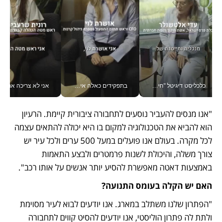
כלכליסט דיגיטל "חינוך הוא המשימה של החיים שלי"_v
בתפקידים כאלה אי אפשר לחכות: אושרת לוי מניעה השקעות ענק מהטלפון_v
אני לא צריכה את המשרד:
"אנו מנסים להעביר נוסעים לתחבורה ציבורית קיימת. הרעיון 
הוא להביא את הטכנולוגיה למקום בו היא יכולה להתאים עצמה 
לכל מקרה. בעולם אנו פועלים במעל 500 ערים ולכל עיר יש 
צורך משלה, והיכולת לשנות פרמטרים ולבצע התאמות 
באמצעות דאטה מאפשרת להסיע יותר אנשים על אותו רכב".
האם יש הקלה בעומס התנועה?
"הפתרון שלנו משתלב במארג. אנו יודעים לבוא לעיר מסוימת 
ולתת לה פתרון הוליסטי, אנו יודעים להסיט קווים לתחבורה 