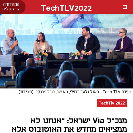
המהדורה
TechTLV2022
הדיגיטלית
ועידת Tech TLV - פאנל גלעד ברזילי, גיא שר, מיכל פרנקל
(סיני דוד)
TechTlv 2022
מנכ"ל Via ישראל: "אנחנו לא
ממציאים מחדש את האוטובוס אלא