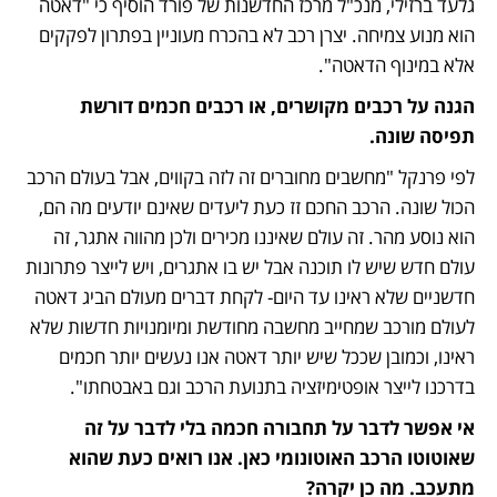
גלעד ברזילי, מנכ"ל מרכז החדשנות של פורד הוסיף כי "דאטה 
הוא מנוע צמיחה. יצרן רכב לא בהכרח מעוניין בפתרון לפקקים 
אלא במינוף הדאטה".
הגנה על רכבים מקושרים, או רכבים חכמים דורשת 
תפיסה שונה.
לפי פרנקל "מחשבים מחוברים זה לזה בקווים, אבל בעולם הרכב 
הכול שונה. הרכב החכם זז כעת ליעדים שאינם יודעים מה הם, 
הוא נוסע מהר. זה עולם שאיננו מכירים ולכן מהווה אתגר, זה 
עולם חדש שיש לו תוכנה אבל יש בו אתגרים, ויש לייצר פתרונות 
חדשניים שלא ראינו עד היום- לקחת דברים מעולם הביג דאטה 
לעולם מורכב שמחייב מחשבה מחודשת ומיומנויות חדשות שלא 
ראינו, וכמובן שככל שיש יותר דאטה אנו נעשים יותר חכמים 
בדרכנו לייצר אופטימיזציה בתנועת הרכב וגם באבטחתו".
אי אפשר לדבר על תחבורה חכמה בלי לדבר על זה 
שאוטוטו הרכב האוטונומי כאן. אנו רואים כעת שהוא 
מתעכב. מה כן יקרה?