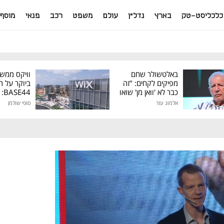
כלכליסט-טק
בארץ
נדל"ן
עולם
משפט
רכב
פנאי
מוסף
באלטשולר שחם
וויקס ממש
מפיקים לקחים: "זה
ביוקר על ר
כבר לא 'וואן מן' שואו
44
של גילעד"
אלמוג עזר
סופי שולמן
מיליון דולר