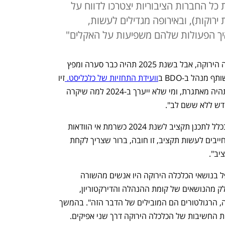
 כל החברות הציבוריות יצטרכו לדווח על
 ל-ESG (השקעות ירוקות), ובאירופה מגדילים לעשות,
איך הפעולות שלהם משפיעות על האקלים"
"בשנת 2024 תהיה עליית מדרגה בכלכלה הירוקה, אבל בשנת 2025 תהיה כבר סערה ומפץ 
 מנהל ב-BDO ב
וועידת התחזיות של כלכליסט. 
זיו 
אמר כי "עם זאת, יש לזכור ששנת 2024 תהיה מאתגרת, ומי שלא ייערך ב-2024 למה שיקרה 
זיו שיתף כי חברות רבות מתלבטות האם בכלל לתכנן תקציב לשנת 2024 כשרמת אי הוודאות 
היא כה גבוהה, זיו אמר כי עמדתו היא "כי חייבים לעשות תקציב, זו חובה, ברור שצריך לקחת 
יב".
עוד הסביר כי "לפני עשרים שנה מי שטיפל בנושאי הכלכלה הירוקה היו אנשים מהשורה 
השניה במחלקת משאבי אנוש. כיום זה חלק מהנושאים של קומת ההנהלה והדירקטוריון, 
החשיבות העולה נובעת משינויי הרגולציה, הרגולטורים הם המובילים של הדבר הזה". בהמשך 
דבריו הסביר זיו כי הרגולציה דוחפת לעליית החשיבות של הכלכלה הירוקה דרך שני אפיקים. 