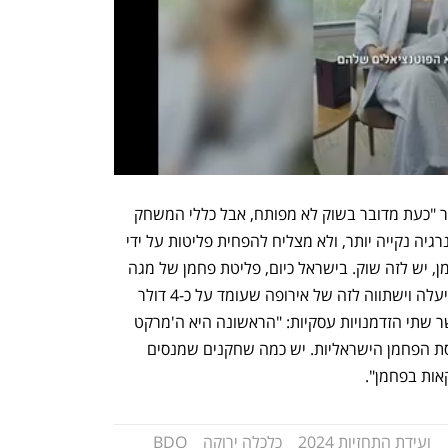
בסוף דבריו התייחס זיו ל'שוק הפחמן' ואמר "כעת מדובר בשוק לא מפותח, אבל כללי המשחק 
עתידים להיות שמי שלא מצליח לייצר באנרגיה נקייה יותר, ולא מצליח להפחית פליטות על ידי 
שימוש יעיל יוכל לקנות היתר לפליטת פחמן, יש לזה שוק. בישראל כיום, פליטת פחמן של מגה 
וואט עולה דולר. אנחנו חושבים שהמחיר יעלה וישתווה לזה של אירופה שעומד על כ-4 דולר 
למגה וואט". זיו אמר כי שוק הפחמן מאפשר שתי הזדמנויות עסקיות: "הראשונה היא ה'מרקט 
פלייס' של המסחר בפחמן, מה תהיה בורסת הפחמן הישראליות. יש כמה שחקנים שמנסים 
אות בפחמן".
ועידת התחזיות 2024
כלכלה ירוקה
BDO