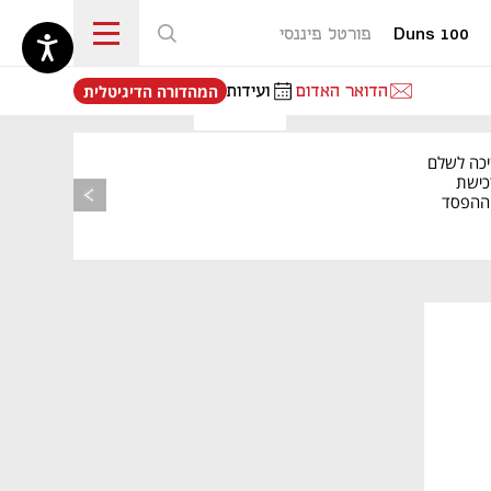
Duns 100
פורטל פיננסי
נפתח בכרטיסייה חדשה
הדואר האדום
ועידות
המהדורה הדיגיטלית
מאמר קניות
יכה לשלם
כישת
BASE: ההפסד
הרבעוני זינק ל-76