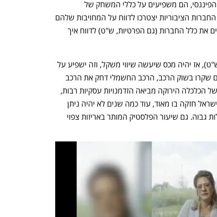
האפיק הראשון הוא "הרגולציה של השוק הפיננסי, הם משפיעים על כללי המשחק של 
המשקיעים והמממנים. בשנים הבאות כל החברות הציבוריות יצטרכו לדווח על המחויבות שלהם 
לESG, ובאירופה מגדילים לעשות, ומחייבים את כלל החברות (גם הפרטיות, ש"ט) לדווח איך 
 ייבוא (משתלם לייבא ממדינות מזהמות, ש"ט), אז יהיה מכס שיעשה שיווי משקל, וזה ישפיע על 
חברות ישראליות. זו לא תיאוריה אלו דברים שקרו בשוק הרכב, הרכב החשמלי דחק את הרכב 
עם מנועי הבעירה". זיו הסביר כי עלייתה של הכלכלה הירוקה מביאה הזדמנויות עסקיות רבות, 
לדוגמה "ניקח את שוק המגבונים, שוק שישראל חזקה בו מאוד, עוד כמה שנים לא יהיה ניתן 
לייבא לבריטניה מגבונים עם שיעור התכלות גבוה. גם שיעור הפלסטיק המותר באריזות צפוי 