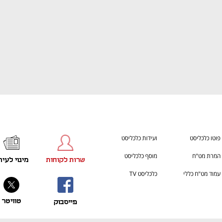
פוטו כלכליסט
ועידות כלכליסט
המרת מט"ח
מוסף כלכליסט
שרות לקוחות
מינוי לעית
עמוד מט"ח כללי
כלכליסט TV
טוויטר
פייסבוק