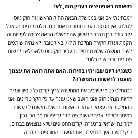
כשאתה באופוזיציה בעניין הזה, לא? 
"מבחינתי אם אני בממשלה הבאה החוק הראשון זה חוק גיוס 
לכולם.  אין מכסות ויעדים ותורתם אמונתם. כולם מתגיסיים. אבל 
עוד קודם לכן הדבר הראשון שהממשלה הבאה צריכה לעשות זה 
הקמת ועדת חקירה ממלכתית ל-7 באוקטובר. לא נהיה שותפים 
לשום ממשלה שלא תתחייב ותעביר חוק גיוס מלא-מלא בלי שום 
פטורים, ובלי שום כלום". 
כשנגיע ליום שבו יהיו בחירות, האם אתה רואה את עצמך 
מועמד לראשות הממשלה?
"בהחלט כן. מי שירכיב את הממשלה צריך קודם כל ניסיון וצריך 
להיות מנהיג חזק ואני חושב שאני עונה על כל הקריטריונים. אני 
בהחלט רואה עצמי מועמד לראשות ממשלה ואשתדל לעשות 
כמיטב יכולתי. צריך לעשות פה סדר עדיפויות מה הכי נכון 
למדינת ישראל ברגע זה: קודם החטופים שלא נמצאים בבתים, 
ורק לחשוב איך הם יעבור את הסערה החורפית הקרובה 