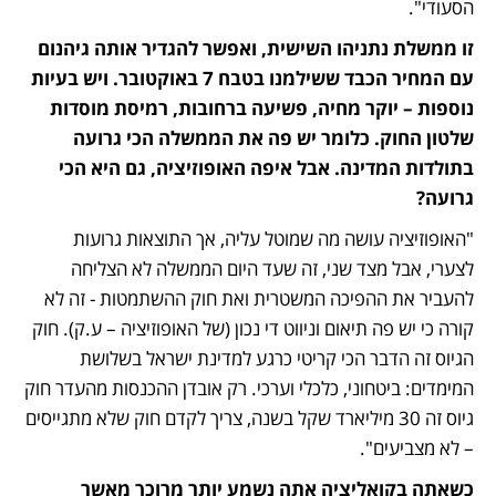
הסעודי". 
זו ממשלת נתניהו השישית, ואפשר להגדיר אותה גיהנום 
עם המחיר הכבד ששילמנו בטבח 7 באוקטובר. ויש בעיות 
נוספות – יוקר מחיה, פשיעה ברחובות, רמיסת מוסדות 
שלטון החוק. כלומר יש פה את הממשלה הכי גרועה 
בתולדות המדינה. אבל איפה האופוזיציה, גם היא הכי 
גרועה? 
"האופוזיציה עושה מה שמוטל עליה, אך התוצאות גרועות 
לצערי, אבל מצד שני, זה שעד היום הממשלה לא הצליחה 
להעביר את ההפיכה המשטרית ואת חוק ההשתמטות - זה לא 
קורה כי יש פה תיאום וניווט די נכון (של האופוזיציה – ע.ק). חוק 
הגיוס זה הדבר הכי קריטי כרגע למדינת ישראל בשלושת 
המימדים: ביטחוני, כלכלי וערכי. רק אובדן ההכנסות מהעדר חוק 
גיוס זה 30 מיליארד שקל בשנה, צריך לקדם חוק שלא מתגייסים 
– לא מצביעים".
כשאתה בקואליציה אתה נשמע יותר מרוכך מאשר 