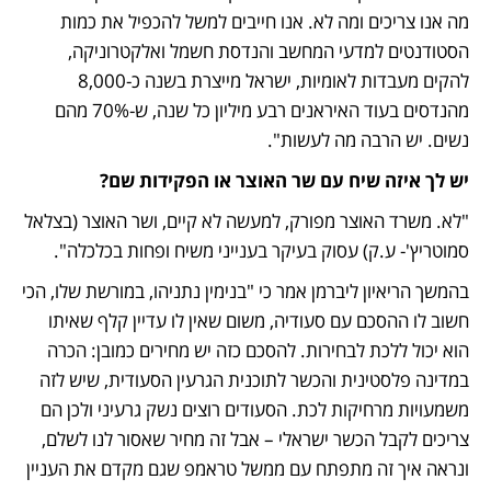
מה אנו צריכים ומה לא. אנו חייבים למשל להכפיל את כמות 
הסטודנטים למדעי המחשב והנדסת חשמל ואלקטרוניקה, 
להקים מעבדות לאומיות, ישראל מייצרת בשנה כ-8,000 
מהנדסים בעוד האיראנים רבע מיליון כל שנה, ש-70% מהם 
נשים. יש הרבה מה לעשות". 
יש לך איזה שיח עם שר האוצר או הפקידות שם?
"לא. משרד האוצר מפורק, למעשה לא קיים, ושר האוצר (בצלאל 
סמוטריץ'- ע.ק) עסוק בעיקר בענייני משיח ופחות בכלכלה".
בהמשך הריאיון ליברמן אמר כי "בנימין נתניהו, במורשת שלו, הכי 
חשוב לו ההסכם עם סעודיה, משום שאין לו עדיין קלף שאיתו 
הוא יכול ללכת לבחירות. להסכם כזה יש מחירים כמובן: הכרה 
במדינה פלסטינית והכשר לתוכנית הגרעין הסעודית, שיש לזה 
משמעויות מרחיקות לכת. הסעודים רוצים נשק גרעיני ולכן הם 
צריכים לקבל הכשר ישראלי – אבל זה מחיר שאסור לנו לשלם, 
ונראה איך זה מתפתח עם ממשל טראמפ שגם מקדם את העניין 