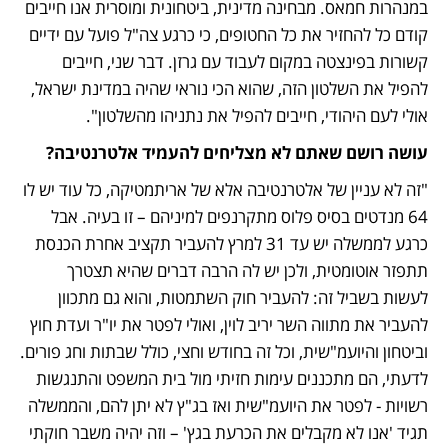
במנהרות חמאס. מבחינה מדינית, ביטחונית ומוסרית אנו חייבים 
קודם כל להחזיר את כל החטופים, כי כרגע צה"ל פועל עם ידיים 
קשורות בפינצטה במקום לעבוד עם גרזן. דבר שני, חייבים 
להפיל את השלטון הזה, שהוא הכי נוראי שהיה במדינת ישראל, 
אולי לעם היהודי, חייבים להפיל את נתניהו מהשלטון". 
עושה רושם שאתם לא מצליחים להעמיד אלטרנטיבה?
"זה לא עניין של אלטרנטיבה אלא של אריתמטיקה, כל עוד יש לו 
64 מנדטים בסיס פלוס מתקרנפים למיניהם – זו בעיה. אבל 
כרגע לממשלה יש עד 31 למרץ להעביר תקציב אחרת הכנסת 
תתפזר אוטומטית, ולכן יש לה הרבה דברים שהיא תצטרך 
לעשות בשביל זה: להעביר חוק השתמטות, והוא גם מתכוון 
להעביר את מתווה השר יריב לוין, ואולי לפטר את יו"ר ועדת חוץ 
וביטחון והיועמ"שית, וכל זה בחודש וחצי, כולל שבתות וחג פורים. 
לדעתי, הם מתכננים עימות חזיתי מול בית המשפט והתנגשות 
רשויות - לפטר את היועמ"שית ואז בג"ץ לא יתן להם, והממשלה 
תגיד 'אנו לא מקבלים את הכרעת בגץ' – וזה יהיה משבר חוקתי 