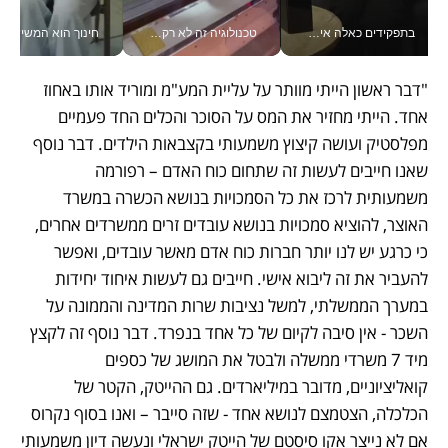
בתפקידים כאלה אי אפשר לחכות: אושרת לוי מניעה השקעות ענק מהטלפון_v
טכנולוגיה זה לא רק בהייטק: גם תעשיית המזון הישראלית מאמצת כלי AI, אוטומציה וניתוח דאטה בזמן אמת
חינוך הוא המש
"דבר ראשון הייתי מוותר על עליית המע"מ ומוריד אותו באחוז 
אחד. הייתי מחזיר את המס על הסוכר והכלים החד פעמיים 
מפלסטיק ועושה קיצוץ משמעותי בקצבאות הילדים. דבר נוסף 
שאנו חייבים לעשות זה שתחום כוח האדם – רפורמה 
משמעותית לרכז את כל הסמכויות בנושא הכשרה במשרד 
האוצר, להוציא סמכויות בנושא עובדים זרים ממשרדים אחרים, 
כי כרגע יש לנו יותר חברות כוח אדם מאשר עובדים, ואפשר 
להעביר את זה ליבוא אישי. חייבים גם לעשות איחוד יחידות 
במערך הממשלתי, למשל נציבות שרות המדינה והממונה על 
השכר - אין סיבה לקיום של כל אחד בנפרד. דבר נוסף זה לקצץ 
מיד 7 משרדי ממשלה ולבטל את המושג של כספים 
קואליציוניים, מדובר במיליארדים. גם ההייטק, הקטר של 
הכלכלה, הצטמצם לנושא אחד - שזה סייבר – ואנו בסוף נקרוס 
אם לא נייצר אקו סיסטם של הייטק ישראלי ונעשה דיון משמעותי 