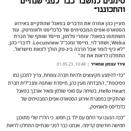
סימנים למשבר כבר לפני שנתיים
והתכוננו"
מעיין כהן אמרה את הדברים בפאנל שהתקיים באירוע
הסטארט-אפים המבטיחים של כלכליסט ולאומיטק. עוד
השתתפו בפאנל: עומרי פלמון, מייסד שותף של חברת
Weka, ושחר לוי, מייסד ומנכ"ל Locusview. לדברי כהן,
"לא כיף לומר אבל הרבה ביג-טק הולך לצאת מישראל.
התחלנו לראות את זה"
עירד עצמון שמאייר
|
10:48, 01.05.23
"כדי להימנע מקיצוצים ולהיות חברה צומחת, צריך לתכנן כמו 
פסיכופת", התבדחה מעין כהן, מייסדת שותפה ומנכ"לית חברת 
Hello Heart, בשיחה עם סופי שולמן ומאיר אורבך בפאנל 
שהתקיים במסגרת אירוע הסטארט-אפים המבטיחים של 
כלכליסט ולאומיטק.
"ככה הגענו עד הלום עם ילד בן חמש. כי הלו"ז שלי מתוכנן 
חמישה חודשים קדימה. אנחנו כבר לפני שנתיים התחלנו לראות 