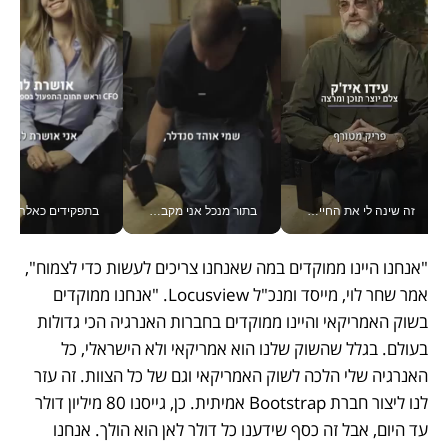
זה שינה לי את החיים: איך עידו איז'ק הופך את הסמארטפון לכלי צילום מקצועי_v
בתור מנכל אני מקבל מאות החלטות ביום, וה- Galaxy Z Fold8 Ultra עוזר לי לחתוך אותן מהר יותר_v
בתפקידים כאלה אי אפשר לח
"אנחנו היינו ממוקדים במה שאנחנו צריכים לעשות כדי לצמוח", 
אמר שחר לוי, מייסד ומנכ"ל Locusview. "אנחנו ממוקדים 
בשוק האמריקאי והיינו ממוקדים בחברות האנרגיה הכי גדולות 
בעולם. בגלל שהשוק שלנו הוא אמריקאי ולא הישראלי, כל 
האנרגיה שלי הלכה לשוק האמריקאי וגם של כל הצוות. זה עזר 
לנו ליצור חברת Bootstrap אמיתית. כן, גייסנו 80 מיליון דולר 
עד היום, אבל זה כסף שידענו כל דולר לאן הוא הולך. אנחנו 