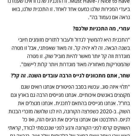
Nice to have ל-Must Have. זו התכנית שלנו וראינו שעמדנו 
ביעדי המכירות שלנו כמעט אחד לאחד. זו התכנית שלנו, בואו 
נראה אם נעמוד בה".
עמרי, מה התכניות שלכם?
"התכנית היא להמשיך לגדול ולעבור לתזרים מזומנים חיובי 
בשנה הבאה. זה לא יהיה קל. זה מאוד שאפתני, אבל זו מטרה 
מוגדרת וזה קל יותר מאשר להיות מוביל שוק. זו מטרה 
שהמטריקות מאחוריה מאוד מוגדרות ויותר קלות ליישום".
שחר, אתם מתכוונים לגייס הרבה עובדים השנה. זה קל?
"תלוי איזה סוג. עכשיו בסבב הפיטורים אנחנו רואים שגם 
מקצצים באנשים איכותיים. אנחנו מגייסים הרבה גם בארץ וגם 
בחו"ל. אנחנו מגייסים בהתאם לתכנית. אנחנו מנצלים את 
השוק. ב-2020 כשפרצה הקורונה, היו לנו שלושה מזכרי הבנות 
לגיוס. התלבטנו אם אנחנו צריכים את הגיוס הזה, ואז כל 
השווקים קרסו לפני הקורונה ורגע לפני שנכנסתי לבורד, קראתי 
ראיון שבו נאמר שאם המצב של הלקוחות שלך יציב, כנראה גם 