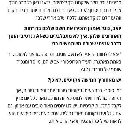
מבינים שכל דולר שלקחנו ילך לצמיחה. ידענו לאן כל דבר הולך. 
אבל זה גם חיסרון לעתים. פעם היו לנו חלומות יותר מדי רחוקים 
וזה עזר לנו למקד אותנו, ללכת שלב אחרי שלב".
יואב, גוגל ואמזון הזכירו את השם שלכם בדו"חות 
האחרונים שלהן. איך לא מתבלבלים כש-AI גנרטיבי הופך 
לדבר אמיתי שכולם משתמשים בו?
"יצא לי לחוות היי-טק לא מעט שנים. תקופה כזו אני לא זוכר. זה 
באמת מאתגר", העיד הפרופסור יואב שוהם, מייסד ומנכ"ל 
שותף של חברת AI21.
יש מאחוריך חמישה אקזיטים, לא כן?
"מי סופר? כבר ראיתי תקופות טובות יותר ופחות טובות, אך 
תקופה כזו לא חוויתי. לנווט כאן זה מורכב מאוד. כל יום צריך 
לקבל החלטות קריטיות. יש לנו יחסים מאוד טובים עם אמזון וגם 
עם גוגל ועם לקוחות מאוד גדולים. אחד האתגרים הידועים הוא 
לראות שקל על הרצפה ולא להרים אותו.