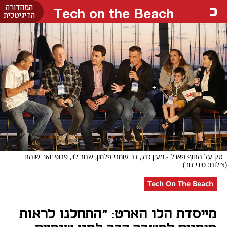
המהדורה
Tech on the Beach
הדיגיטלית
טק על החוף פאנל - מעין כהן, דר עומרי פלמון, שחר לוי, פרופ יואב שוהם
(צילום: סיני דוד)
Tech On The Beach
מייסדת הלו הארט: "התחלנו לראות