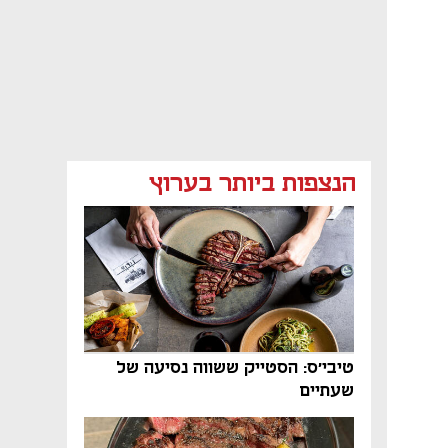
הנצפות ביותר בערוץ
טיבי'ס: הסטייק ששווה נסיעה של
שעתיים