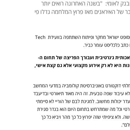
של כלכליסט ובנק לאומי: "בשנה האחרונה רואים יותר
ר של האיראנים מאז פרוץ המלחמה גדלו פי
מיכל ברוורמן-בלומנשטיק, מנכ״לית מיקרוסופט ישראל מחקר ופיתוח השתתפה בוועידת Tech 
לאכותית ג׳נרטיבית ועבורך הפריצה של תחום ה-
Gen ai שכולנו חווים בשנתיים האחרונות היא לא רק אירוע מקצועי אלא גם קצת אישי, 
מיכל: "אכן. לפני כמעט שלושים שנה התחלתי דוקטורט באוניברסיטת קולומביה במדעי המחשב 
אז אפילו לא קראו לזה Generative ai, אלא עיבוד שפה טבעית. זה היה מאוד תיאורטי ובדיעבד 
גם לא היינו בכיוון הנכון בין היתר בגלל היעדר יכולות מחשוב. למגינת לבם של הוריי לא סיימתי 
את הדוקטורט, יצאתי לתעשייה, לשוק הפרטי וכל מה שמתרחש בתחום היום הוא בגדר סגירת 
מעגל עבורי, התחום עובר מתיאוריה למעשה. ולא ציפיתי שזה יפרוץ כל כך מהר ויביא כל כך 
לם".