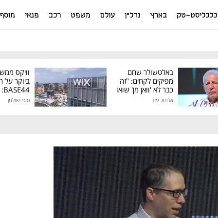
כלכליסט-טק
בארץ
נדל"ן
עולם
משפט
רכב
פנאי
מוסף
באלטשולר שחם
וויקס ממש
מפיקים לקחים: "זה
ביוקר על ר
כבר לא 'וואן מן' שואו
44
של גילעד"
אלמוג עזר
סופי שולמן
מיליון דולר