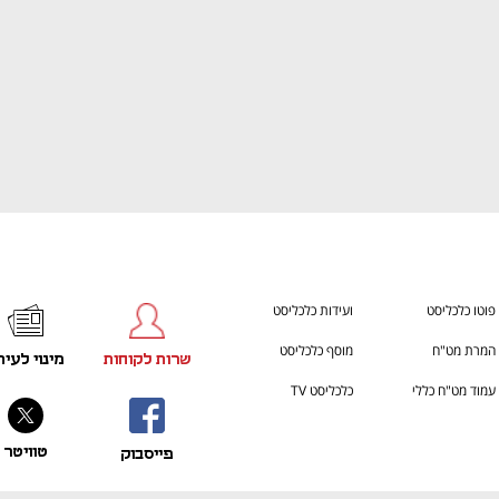
פוטו כלכליסט
ועידות כלכליסט
המרת מט"ח
מוסף כלכליסט
שרות לקוחות
מינוי לעית
עמוד מט"ח כללי
כלכליסט TV
טוויטר
פייסבוק