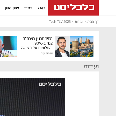
24/7
באזז
שוק ההון
דף הבית
ועידות
Tech TLV 2025
מחיר הבניין בארה"ב
צנח ב-90%,
והחלומות על תשואה
גבוהה התנפצו
אלמוג עזר
ועידות