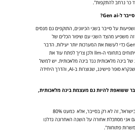
ד כר נרחב להתקפות".
Gen a?  
מיכל: ״ההתפתחויות בבינה המלאכותית משפיעות על סייבר בשני הכיוונים, התוקפים גם מנסים 
להתקיף מערכת של בינה מלאכותית אבל זה משפיע מהצד השני עם שיפור הכלים של 
התקיפה. קודם כל אפשר להשתמש ב-Gen ai כדי לעשות את המערכות יותר יעילות. הדבר 
השני הוא אבטחה ל-AI , יש צונאמי של פיתוחים בתחומי ה-llm ולכן צריך לפתח עוד את 
הפתרונות. הגזרה השלישית היא התקפות של בינה מלאכותית נגד בינה מלאכותית. יש למשל 
התקפות מבוססות AI כמו דיפ פייק או מה שנקרא סופר פישינג, שנוצרות ב-AI, והדרך היחידה 
מה חשיבותה של ישראל כמעצמת סייבר ששואפת להיות גם מעצמת בינה מלאכותית, 
מיכל: "מיקרוסופט משקיעה בתחום המון בישראל, זה לא רק בסייבר, אלא  כמעט 80% 
מהקבוצות מתעסקות בבינה מלאכותית. אם אני מסתכלת אחורה על השנה האחרונה גדלנו 