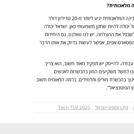
ה מלאכותית?
מיכל : "ולגבי מדינת ישראל - השוק של הבינה המלאכותית יגיע ליותר מ-20 טריליון דולר 
ב-2030 וזה 3.5% מהתוצר העולמי. ישראל יכולה להיות שחקן משמעותי כאן. ישראל יכולה 
לעשות ב-AI בדיוק מה שעשתה בסייבר, לשכפל את ההצלחה. יש לנו טאלנט, גם היחידות 
הביטחוניות, יש כאן את האקו סיסטם של הסטארט-אפים, אפשר לעשות בדיוק את אותו הדבר 
"יש לנו את כל הפוטנציאל אבל זה מצריך עבודה. להייטק יש תפקיד מאוד חשוב, הוא צריך 
לקחת על עצמו הרבה מהחינוך הזה ואנחנו למשל משקיעים המון בהכשרות לאנשים 
טכנולוגיים ולא רק, עובדים עם משרד החינוך בהכשרת מורים ותלמידים. ברמה הלאומית חשוב 
 הפוטנציאל". 
מיקרוסופט ישראל
Tech TLV 2025