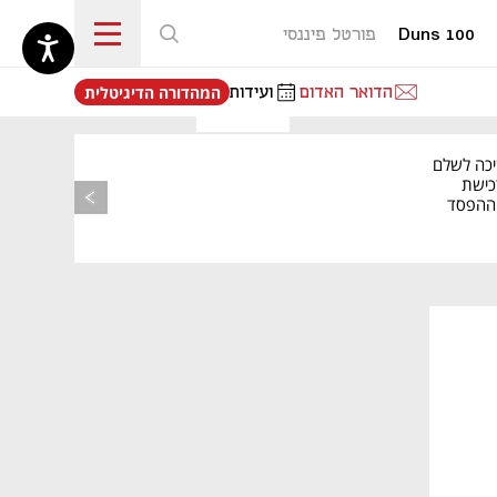
Duns 100
פורטל פיננסי
נפתח בכרטיסייה חדשה
הדואר האדום
ועידות
המהדורה הדיגיטלית
יכה לשלם
כישת
BASE: ההפסד
הרבעוני זינק ל-76