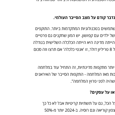
נדבר קודם על מצב הסייבר העולמי.
מיכל: "גופי הסייבר כל הזמן מתפתחים ומשתמשים בטכנולוגיות המתקדמות ביותר. התוקפים 
הם ארגונים גדולים ואלה כבר לא חבורות של ילדים עם קפושון. יש המון שחקנים גם פרטיים 
וגם ברמות המדינות. אם תעשיית הסייבר הייתה מדינה היא הייתה הכלכלה השלישית בגודלה 
בעולם, רק אחרי ארה״ב וסין. עם נזקים של 8 טריליון דולר, זו 'אנטי כלכלה' אם תרצו וזה סכום 
"חשוב לציין גם כי בשנה האחרונה רואים יותר מתקפות מדינתיות, זה התחיל עוד במלחמה 
באוקראינה וגם בישראל רואים את ההשלכות מאז המלחמה - התקפות הסייבר של האיראנים 
שהיה לפני פרוץ המלחמה".
או על עסקים?
מיכל: ״התוקפים מצידם מנסים התקפות על הכל, גם על תשתיות קריטיות אבל לא כל כך 
מצליחים. וזו לא רק איראן גם הסינים, גם צפון קוריאה וגם רוסיה. ב-2024 יותר מ-50% 