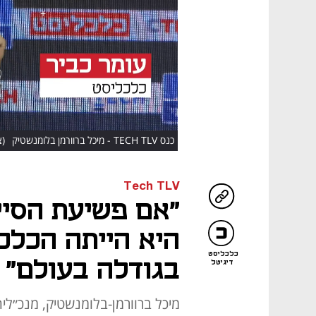
HD
כנס TECH TLV - מיכל ברוורמן בלומנשטיק
(צ
Tech TLV
"אם פשיעת הסייב
היא הייתה הכלכ
כלכליסט
בגודלה בעולם"
דיגיטל
מיכל ברוורמן-בלומנשטיק, מנכ״לי