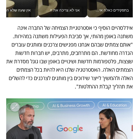
בתפקידים כאלה אי אפשר לחכות: אושרת לוי מניעה השקעות ענק מהטלפון_v
אני לא צריכה את המשרד: רונית שרעבי-חדד מנהלת ארגון של 30000 עובדים מכל מקום_v
אין שעה שלא התעסקתי במשבר - טל אלכסנדרוביץ’ שגב מנהלת משברים
אידלסהיים הוסיף כי אסטרטגיית הצמיחה של החברה אינה 
משתנה באופן מהותי, אך סביבת הפעילות משתנה במהירות. 
"אותם צמתים שבהם אנחנו מפגישים צרכנים ומותגים עוברים 
הגדרה מחודשת. הם מתרחבים, מתרבים, יש חברות חדשות 
שצצות, פלטפורמות חדשות ושינויים באופן שבו גוגל מסדרת את 
הצמתים האלה. האסטרטגיה שלנו היא להיות בכל הצמתים 
האלה ולהמשיך לייצר שידוכים בין מותגים לצרכנים כדי להשלים 
את תהליך קבלת ההחלטות".