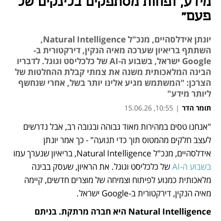
מידע, ופחות מסתפקים בלינקים של
פעם"
יונתן אידלסהיים, מנכ"ל Natural Intelligence,
השתתף בריאיון שערכה מאיה הנקין, דירקטורית ב-
Google ישראל, בשבוע ה-AI של כלכליסט וגוגל. לדבריו
הבינה המלאכותית משנה את צמתי קבלת ההחלטות של
הצרכן: "המשתמש מגיע אלינו יותר בשל, אחרי שנחשף
ליותר מידע"
תומר הדר
|
10:55, 15.06.26
"אנחנו טסים במהירות מאוד גבוהה ובגובה רב, אבל נדרשים 
נפתח בכרטיסייה חדשה
נפתח בכרטיסייה חדשה
לעצב חלקים מהמטוס תוך כדי תנועה" - כך אמר יונתן 
אידלסהיים, מנכ"ל Natural Intelligence, בריאיון שנערך עמו 
בשבוע ה-AI
 של כלכליסט וגוגל. את הראיון, שעסק בבינה 
מלאכותית כמנוע לפיתוח וצמיחה של מוצרים חדשים, קיימה 
מאיה הנקין, דירקטורית ב-Google ישראל.
Natural Intelligence היא חברה מרתקת. בניתם 