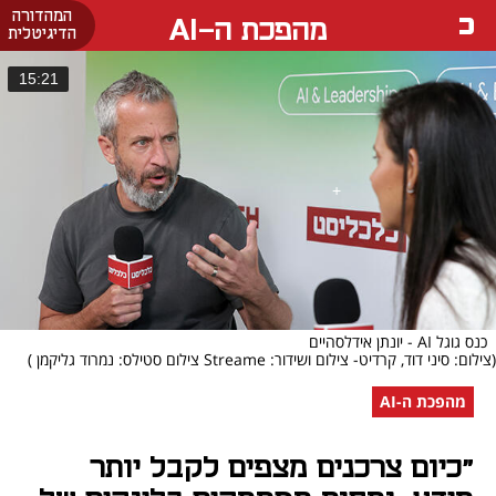
המהדורה
מהפכת ה-AI
הדיגיטלית
15:21
כנס גוגל AI - יונתן אידלסהיים
(צילום: סיני דוד, קרדיט- צילום ושידור: Streame צילום סטילס: נמרוד גליקמן )
מהפכת ה-AI
"כיום צרכנים מצפים לקבל יותר