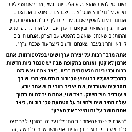
היום יכול להיות שהוא מגיע אלינו יותר בשל, אחרי שנחשף ליותר 
מידע. עלינו לוודא שבכל צומת שבו אנחנו פוגשים את הצרכן 
אנחנו יודעים להוסיף שכבת ערך לתהליך קבלת ההחלטות, בין 
אם זה ערך השוואתי ובין אם זה ערך עבור כל אחד מהמפרסמים 
והמותגים שאנחנו שואפים להפגיש עם הצרכן. אנחנו חייבים 
לוודא, יותר מבעבר, שאנחנו יודעים לייצר עוד שכבת ערך".
אתה מדבר רבות על יצירת ערך ושינוי בפלטפורמות. אתם 
ארגון לא קטן, ואנחנו בתקופה שבה יש טכנולוגיות חדשות 
רבות וכלי בינה מלאכותית רבים. כיצד אתה ניגש לזה 
כמנכ"ל שעליו להטמיע טכנולוגיה חדשה? הרי יש לך 
תהליכים שעובדים, שמייצרים רווחיות ושאתה יודע 
שעובדים מול השוק. מצד שני, אתה חייב להיות בתוך 
עולם החידושים ולחשוב על הטמעת טכנולוגיות. כיצד 
אתה חושב על זה ומייצר את האיזון?
"בשנתיים-שלוש האחרונות התנפלנו על זה, במובן של להכניס 
כלים ולעודד שימוש בתוך הבית. אני חושב שכמו כל השוק, זה 