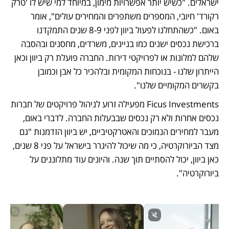
ישראלים. "כשיש יותר אפשרויות מימון, במיוחד למי שיש לו 'טרק 
רקורד' חיובי, המספרים משתפרים והמחירים עולים", אומר 
באום. "כשהתחלנו לפעול ביוון לפני 8-9 שנים התמקדנו 
ברכישת נכסים ישנים כמו בניינים, משרדים, מחסנים ובהסבה 
שלהם למלונות או לפרויקטי דירות. החברה פועלת רק ביוון וכאן 
הייתרון שלנו - בנוכחות המקומית ובלהכיר כל אבן וכמובן 
בקשרים המקומיים שלנו".  
Ficus Investments מפעילה זרוע לניהול פרויקטים של חברות 
נכסים אחרות ולא רק נכסים שבבעלות החברה. לדברי באום, 
מעבר למחירים הנמוכים והאטרקטיביים, יש ביוון הזדמנות "גם 
מצד הביורוקרטיה, כי מה שיכול להיגרר בישראל על פני 8 שנים, 
כאן ביוון, יכול להסתיים תוך שנה. והיונים עוד מתלוננים על 
ביורוקרטיה".