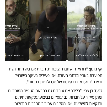
כלכליסט דיגיטל "חינוך הוא המשימה של החיים שלי"_v
בתור מנכל אני מקבל מאות החלטות ביום, וה- Galaxy Z Fold8 Ultra עוזר לי לחתוך אותן מהר יותר_v
זה שינה לי את החיים: 
יקי נוימן: "דוראל היא חברה ציבורית, חברת אנרגיה מתחדשת 
הפועלת בארץ וברחבי העולם. אנו פעילים בעיקר בישראל 
ובארה"ב ועוסקים בפיתוח של טכנולוגיות בתחום".
גלעד בן צבי: "בלידר אנו עובדים גם בהבאת הגופים המוסדיים 
ומתן סיקור על חברות וגם עוסקים בביצוע עסקאות חיתום 
ובנקאות להשקעה. אנו מסקרים את רוב החברות הגדולות 