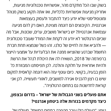
בשוק שבו הכל מתקדם מהר, אפשרויות טכנולוגיות מגיעות, 
אחריהן מגיעות אפשרויות כלכליות, ואז אתה תקוע בשוק מנוהל 
ומונופוליסטי שלא יודע כיצד להתבזר ולעסוק בעצמאות 
אנרגטית. הקיבוצים הם דוגמה מצוינת, האם רק להם מגיעה 
עצמאות אנרגטית? יש בישראל מושבים, ערים, שכונות, אבל מה 
שכיום הרגולטור לא יודע זה לקחת את המודל שעובד טכנולוגית 
— ולהביא את זה לחיים של כולנו. זהו כשל שנמצא תחת חברת 
החשמל שברגע שהוציאו ממנה את הבלעדיות על אמצעי הייצור 
ברפורמה של 2018, השאירו לה את היכולת לנהל את הרשת 
ולהיות אחראית על חלוקה והולכה. לכן תפיסתנו המבוזרת כל 
הזמן בבעיה, בקושי. כיום עוטף עזה הוא דוגמה קלאסית למקום 
שיש בו רצון להכניס אגירה למושבים, לאזורי תעשייה. לכן אני 
קוראת לחדשנות גם בתחום הרגולציה".
אתם פועלים בשני הגבולות של ישראל – בדרום ובצפון, 
כיצד מקדמים בגזרות אלה ביטחון אנרגטי?
נוימן: "העולם כולו עובר מהפכה בתחום החשמל, מעולם של 