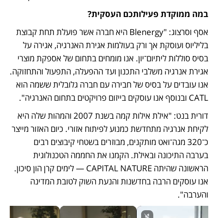
במה ממוקדת פעילותכם העסקית?
אסף וסרצוג: "Blenergy היא חברה אשר פועלת תחת קבוצת 
בליליוס ועוסקת אך ורק בעולמות אגירת האנרגיה, אגירה על 
בסיס סוללות ליתיום־יון. אנו מומחים בתחום של אספקת מוצרי 
אגירת אנרגיה משלבי התכנון ועד ההפעלה, התפעול והתחזוקה. 
אנו עובדים על בסיס של חבירה עם חברה גלובלית ששמה הוא 
CATL ובנוסף אנו עוסקים בייזום פרויקטים בתחום האנרגיה".
דורית בנט: "אילת אילות קמה בשנת 2007 והמהות שלה היא 
לקיחת אנרגיה מתחדשת כמנוע לפיתוח אזורי. כיום האזור מייצר 
כ־320 מגה־ואט מותקנים, מבוזרים בשטחי קיבוצים רבים 
בערבה התיכונה ובאילת. הקמנו את החממה הטכנולוגית 
הראשונה שהיתה CAPITAL NATURE — לימים קרן הון סיכון. 
אנו עוסקים הרבה בחדשנות והנעת השוק לטובת המדינה 
והערבה".