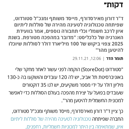
דקות"
ד"ר דורון מאירסדורף, מייסד משותף ומנכ"ל סטורדוט,
שפיתחה טכנולוגיה לטעינה מהירה של סוללות ליתיום
איון לרכב חשמלי וכלי תחבורה נוספים, אמר בוועידת
האנרגיה של כלכליסט: "מדובר במהפכה מטורפת. בשנת
2025 צפוי ביקוש של 100 מיליארד דולר לסוללות שיוכלו
להיטען מהר"
תומר הדר
|
12:06, 29.11.21
"סטורדוט (StoreDot) הוקמה לפני עשור לאחר מחקר שלי 
נפתח בכרטיסייה חדשה
נפתח בכרטיסייה חדשה
נפתח בכרטיסייה חדשה
נפתח בכרטיסייה חדשה
באוניברסיטת תל אביב, יש לה 120 עובדים והושקעו בה כ-130 
מיליון דולר על ידי מספר משקיעים, יש לנו 35 דוקטורים 
שעובדים בפועל על יצירת מהפכה בעולם הסוללות כדי לאפשר 
למכונית החשמלית להיטען מהר". 
כך ציין ד"ר דורון מאירסדורף, מייסד משותף ומנכ"ל סטורדוט, 
החברה שפיתחה 
טכנולוגיה לטעינה מהירה של סוללות ליתיום 
איון, שמתאימה בין היתר למכוניות חשמליות, רחפנים, 