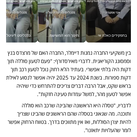
בתפקידים כאלה אי אפשר לחכות: אושרת לוי מניעה השקעות ענק מהטלפון_v
חינוך הוא המשישמה של החיים שלי - V
כלכליסט דיגיטל
בין משקיעי החברה נמנות דיימלר, החברה האם של מרצדס בנץ 
וסמסונג הקוריאנית. לדברי מאירסדורף: "פעם לטעון סוללה תוך 
דקות היה בלתי אפשרי. בעתיד הלא רחוק נוכל לטעון רכב תוך 
דקות ספורות. בשנת 2024 עד 2025 יהיה אפשר לנסוע לאילת 
בראש שקט, אבל הרבה דברים צריכים להתרחש כדי שיהיה 
אפשר לטעון מהר, למשל עמדות טעינה חזקות".
לדבריו, "טסלה היא הראשונה שהבינה שרכב הוא סוללה 
ותוכנה. מה שגאוני בטסלה שהם הראשונים שהבינו שצריך 
להיות יצרן הסוללות, ואז אין מתווכים בדרך. בטווח הרחוק אפשר 
לומר שהעלויות יתאזנו".