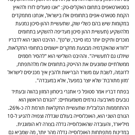
בסטארטאפים בתחום האקלים-טק: "אנו פועלים לזרז ולהאיץ 
הקמת סטארט-אפים בתחומים אלו בישראל, אנחנו מתמקדים 
במקומות שיש בהם כשלי שוק, שתעשיית ההון-סיכון נמנעת 
מלהשקיע (תעשיית ההון סיכון מעדיפה להשקיע בתחומים 
מוכרים ותיקים יותר כמו סייבר, ש"ט)". ההיבט השני הוא לדבריו 
"לוודא שהאקדמיה מבצעת מחקרים יישומים בתחומי החקלאות, 
שיזלגו גם לתעשייה". וההיבט השלישי הוא "להסיר חסמים 
ממשלתיים שמונעים את ההייטק בתחומים אלו מלהתפתח, 
לדוגמה, לשבת עם משרד הבריאות ולהבין איך מכניסים לישראל 
'מזון מתורבת' שלא יוצר במפעל, אלא במעבדה".
בפתח דבריו אמר סטופל כי אתגרי ביטחון המזון בהווה ובעתיד 
נובעים מארבעה גורמים משמעותיים: "הגורם הראשון הוא 
ההתחממות הגלובלית שתעשיית החקלאות תורמת לה כ-26%. 
הגורם השני הוא, האוכלוסייה בעולם שגדלה וצפויה להגיע ל-10 
מיליארד, והעובדה שהאוכלוסייה גדלה בצורה לא הומוגנית. 
במדינות מתפתחות האוכלוסייה גדלה מהר יותר, מה שמביא גם 