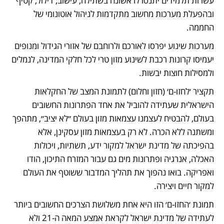
עשרות תלמידים יתנסו לראשונה בשתילה, עישוב, דילול, קטיף 
ובהפעלת מערכות מחשוב מתקדמות לניהול אוטונומי של 
החממה.
מערכות שינוע יפרסו לאורכם ולרוחבם של אזורי הגידול ומנופים 
יעמיסו קרונות רכבת לשינוע מזון טרי לכל חלקי המדינה, לנמלים 
ולמסילות חוצות יבשות.
תקציר ׳לחזו-ם׳ (חזון וחלום) לתמונת המצב של החקלאות 
הישראלית שעתידה להוביל את אחד הפתרונות החשובים 
בעולם, להבטיח לעצמנו עצמאות מזון בעולם ״לא יציב״, מתהפך 
ומשתנה ללא הכרה. לא רק בעצמאות מזון עסקינן, אלא 
בהפיכתה של מדינת ישראל למקור ידע, תשתיות, ויכולות 
האכלה, אנרגיה ופתרונות מים גם עבור המזרח התיכון, הודו 
ואפריקה. בואו נהפוך את תהליך המדבור ששוטף את העולם 
למקור חיים ויצירה.
תמונת ׳החזו-ם׳ הזו היא אחת משלושת הצרכים החשובים ביותר 
לעתידה של מדינת ישראל לקראת אמצע המאה ה-21 ולא 