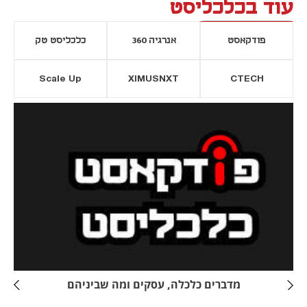
עוד בכלכליסט
פודקאסט
אנרגיה 360
כלכליסט טק
Scale Up
XIMUSNXT
CTECH
יסייה חדשה
נפתח בכרטיסייה חדשה
מדברים כלכלה, עסקים ומה שביניהם