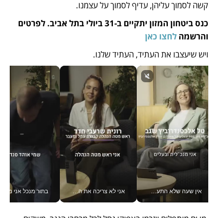
קשה לסמוך עליהן, עדיף לסמוך על עצמנו.
כנס ביטחון המזון יתקיים ב-31 ביולי בתל אביב. לפרטים 
והרשמה 
לחצו כאן
ויש שיעצבו את העתיד, העתיד שלנו.
אין שעה שלא התעסקתי במשבר - טל אלכסנדרוביץ’ שגב מנהלת משברים תקשורתיים מכל מקום עם ה- Galaxy Z Fold8 Ultra שלה_v
אני לא צריכה את המשרד: רונית שרעבי-חדד מנהלת ארגון של 30000 עובדים מכל מקום_v
בתור מנכל אני מקבל מאות הח