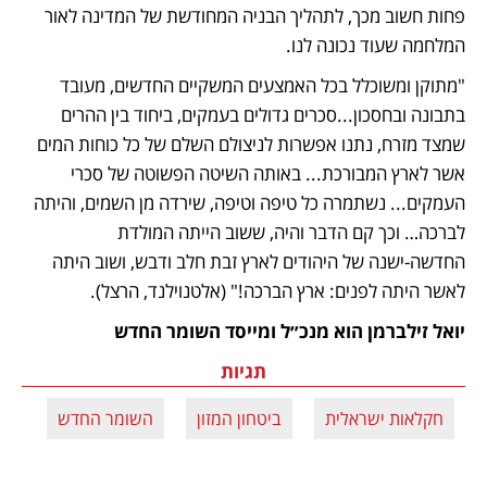
פחות חשוב מכך, לתהליך הבניה המחודשת של המדינה לאור 
המלחמה שעוד נכונה לנו.
"מתוקן ומשוכלל בכל האמצעים המשקיים החדשים, מעובד 
בתבונה ובחסכון...סכרים גדולים בעמקים, ביחוד בין ההרים 
שמצד מזרח, נתנו אפשרות לניצולם השלם של כל כוחות המים 
אשר לארץ המבורכת... באותה השיטה הפשוטה של סכרי 
העמקים... נשתמרה כל טיפה וטיפה, שירדה מן השמים, והיתה 
לברכה… וכך קם הדבר והיה, ששוב הייתה המולדת 
החדשה-ישנה של היהודים לארץ זבת חלב ודבש, ושוב היתה 
לאשר היתה לפנים: ארץ הברכה!" (אלטנוילנד, הרצל).
יואל זילברמן הוא מנכ״ל ומייסד השומר החדש
תגיות
חקלאות ישראלית
ביטחון המזון
השומר החדש