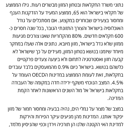
נתוני משרד החקלאות ובטחון המזון מבשרים רעות. גילו הממוצע 
נפתח בכרטיסייה חדשה
של חקלאי בישראל הוא 65, ממוצע המעיד על הזדקנות הענף 
ומחסור בצעירים שבוחרים במקצוע. אם מסתכלים על גודל 
האוכלוסיה בישראל והצורך התזונתי הגובר, בכל שנה חסרים כ- 
600 חקלאים חדשים. 80% מהקלוריות שאנו צורכים מגיעות 
ממזון שלא גדל בישראל, מזון מיובא. נתונים אלה שעלו במחקר 
מיוחד שיזמנו בנושא בטחון המזון, מעידים על כך שישראל לא 
קבעה חזון ואסטרטגיה לתחום ולא ביצעה צעדים פרקטיים 
כלשהם בנושא. בישראל כיום 0.9% מהמועסקים בלבד עובדים 
בחקלאות, זאת לעומת הממוצע במדינות הOECD העומד על 
4.5%. המצב הנוכחי משקף ירידה חדה במקומה של העבודה 
בחקלאות בישראל אל מול השנים הראשונות לאחר הקמת 
המדינה.
במצב של מצור על נמלי הים, נהיה בבעיה ומחסור חמור של מזון 
יפקוד אותנו. המדינות מהן מגיעים עיקר הפירות והירקות 
למדינת האי הקטנה שלנו הן תורכיה וירדן וכפי שהניסיון מלמד, 