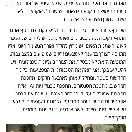
מאתגרים את העליונות האווירית. יש כאן עיניין של אורך נשימה, 
כמות החימושים תקבע מי האחרון שישרוד". אוקראינה לא 
הייתה כמובן האירוע הצבאי היחיד. 
הוכרמן-פרומר אמרה כי "מחרבות ברזל יש לקח: לנו נוסף אתגר 
התת-קרקע, הגנה מכטב"מים ואיומי נ"ט. ויש לקחים שנוגעים 
לאופן השתנות האיום, יש מרוץ למידה ואורך הנשימה חיוני ואליו 
מתווסף הצורך במענה לאמצעים זריזים שמופיעים בקצב גבוה. 
התופעה הזאת לא מבטלת את הצורך בעליונות טכנולוגית, ויש 
להשקיע בכך. אני רואה את הטכנולוגיות המפציעות, כלומר 
החדשות בשטח, ומחלקת אותן לארבעה חלקים: מהפכת 
המחשוב, מהפכת הסנסורים, מהפכת טכנולוגיות AI - אלה 
מהפכות שמובלות על ידי המרחב האזרחי. ויש גם את מרחב 
אפקטיביות הנשק- שמבוססת על עקרונות תעופתיים. יש כאן 
נושא קישוריות, סייבר, קשר אנרגיה, ננו לווינות וחומרים 
מתקדמים".