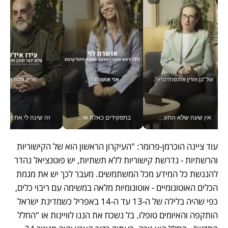
אין שעה שלא התעסקתי במשבר - טל אלכסנדרוביץ’ שגב מנהלת משברים תקשורתיים מכל מקום עם ה- Galaxy Z Fold8 Ultra שלה_v
בתפקידים כאלה אי אפשר לחכות: אושרת לוי מניעה השקעות ענק מהטלפון_v
זה שינה לי את החיים: 
עוד ציינה הוכרמן-פרומר: "העיקרון הראשון הוא של הקישוריות 
והרשתיות - נדרשת קישוריות ללא תשתיות, יש פוטנציאל נהדר 
להנגשת כל המידע מכל המשתמשים. מעבר לכך יש את מגמת 
הכלים האוטונומיים - אוטונומיות מלאה במשימה עם ריבוי כלים, 
כפי שהיה בלילה של ה-13 עד ה-14 באפריל כשמדינת ישראל 
הותקפה והאיומים טופלו. בל נשכח את הננו לוויינות או "החלל 