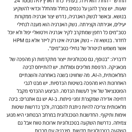
החדש" - החלל הוא זירה. בעתיד כדור הארץ יהיה מנוטר 24 
שעות. יש צורך להגן על נכסים בחלל ומהחלל וכדאי להשקיע 
בנושא. ובאשר לנשק האנרגיה, נדרש יצור אנרגיה ממקורות 
יעילים, אגירתה וקצירתה. נשק האנרגיה הוא מענה לנחילי 
כטב"מים כל רחפן שמתקרב לקיר אנרגיה וירטואלי יפול ולא יוכל 
לחדור. בנושא זה – נשק אנרגיה אינו רק לייזר אלא גם HPM 
אשר משמש לניטרול של נחילי כטב"מים". 
לדבריה: "בנוסף, גם טכנולוגיות ייצור מתקדמות הן מהפכה של 
מכאניקה. הדפסת מוליכים וסוללות. יש להתייחס לבינה 
המלאכותית, ה-AI. מה שחווינו בשנה באחרונה והשנתיים 
האחרונות היא מהפכה בשיטות הנדסיות. יש מבט לגבי 
הפוטנציאל של איך לעשות הנדסה. הביצוע ההנדסי מקבל 
דחיפה אדירה שמקצרת זמני פיתוח. ב-AI יש גם אתגרים: בינה 
מלאכותית צריכה להיות ניתנת להסברה, ולכך נדרשות שיטות 
אימות ותיקוף. החדשנות הטכנולוגית במרחב הבטחוני היא מנוע 
צמיחה. נדרשת השקעה בטכנולוגיות ארוכות טווח אבל גם 
השקעה בטכנולוגיות חדשות, סינרגיה עם חברות 