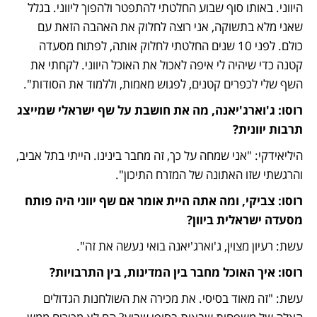
היווני. באותו סוף שבוע החלטתי להתפטר ולהפוך ליווני. בגלל 
שאני מלא בתשוקה, אני רוצה לחלוק את האהבה הזאת עם 
כולם. לפני 10 שנים החלטתי לחלוק אותה, לפתוח מסעדה 
קטנה כדי שיהיה לי איפה לאכול את האוכל היווני. לקחתי את 
השף שלי לכפרים קטנים, לפגוש מאמות, וללמוד את הסודות". 
רוסו: ג'וארג'יאנה, מה את חושבת על שף ישראלי שמייצג 
תרבות יוונית?
היליאידקי: "אני שמחה על כך, זה מחבר בינינו. הייתי בתל אביב, 
והרגשתי שזו האתונה של המזרח התיכון". 
רוסו: צביקי, ומה אתה היית אומר אם שף יווני היה פותח 
מסעדה ישראלית ביוון? 
עשת: רעיון מצוין, ג'וארג'יאנה בואי נעשה את זה". 
רוסו: איך האוכל מחבר בין המדינות, בין התרבויות? 
עשת: "זה מאוד בסיסי. את מכירה את השולחנות הגדולים 