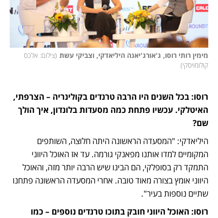
מימין רותי רוסו, ג'אורג'יאנה היליאדקי, וצביקי עשת
(
צילום: אלכס 
קולומויסקי
)
רוסו: בכל השנים היו הרבה טרנדים בקולינריה – הצרפתי, 
האיטלקי. עכשיו פתחת כמה מסעדות בלונדון, איך הולך 
שם? 
היליאדקי: "המסעדה הראשונה היתה חלוצה, השותפים 
המקומיים למדו אותנו מפאנקי גורמה. עד אז האוכל היווני 
התמקד רק בסופלקי, הם הבינו שיש הרבה יותר מזה, והאוכל 
היווני אומץ בצורה מאוד טובה. אחרי המסעדה הראשונה פתחנו 
שתיים נוספות בעיר". 
רוסו: האוכל היווני חובק בתוכו טרנדים נוספים – כמו 