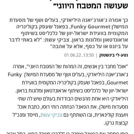
שעושה המטבח היווני"
כך אמרה ג'אורג'יאנה היליאדקי, בעלים ושף של מסעדת
המישלן Funky Gourmet, בפאנל שעסק בקולינריה
המקומית בוועידת ישראל-יוון של כלכליסט בשיתוף
אראונדטאון ומלונות בראון. צביקי עשת: "לא באתי לדבר
על ביזנס או על כסף, אלא על אהבה"
נטע-לי בינשטוק
|
13:50, 01.06.22
מאמר קניות
"אוכל מחבר בין אנשים, זה המהות של המטבח היווני", אמרה 
ג'אורג'יאנה היליאדקי, בעלים ושף של מסעדת המישלן Funky 
Gourmet, בפאנל שעסק בקולינריה המקומית בוועידת 
ישראל-יוון של כלכליסט בשיתוף אראונדטאון ומלונות בראון. 
היליאדקי היא אחת מהנשים הבודדות בעולם שיש לה שתי 
מסעדות מישלן. את הפאנל הנחתה רותי רוסו, כתבת אוכל 
ויועצת קולינארית, ובו השתתף גם 
צביקי עשת
, מייסד ומנכ"ל 
קבוצת גרקו. 
רוסו פתחה את הפאנל ואמרה כי "לדברי משרד החוץ, בתל אביב 