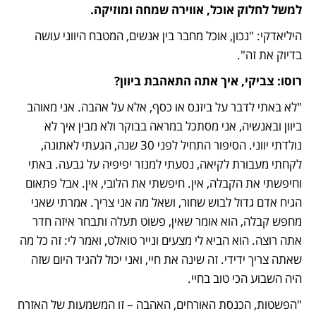
למשל לחלוק אוכל, אווירה שמחה ומוזיקה. 
היליאדקי: "נכון, אוכל מחבר בין אנשים, המטבח היווני עושה 
בדיוק את זה". 
רוסו: צביקי, איך אתה התאהבת ביוון? 
"לא באתי לדבר על ביזנס או כסף, אלא על אהבה. אני מאוהב 
ביוון ובאנשיה, אני מסתכל במראה בבוקר ולא מבין איך לא 
נולדתי יווני. הסיפור התחיל לפני 30 שנה, הגעתי לאתונה, 
לקחתי מעבורת לקיאה, נסעתי למנזר יפיפיה על גבעה. באתי 
וחיפשתי את הקבלה, אין. חיפשתי את הלובי, אין. אבל פתאום 
הגיח אדם גדול לבוש שחור, ושאל מה אני צריך. אמרתי שאני 
מחפש קבלה, הוא אומר שאין, פשוט תעלה ותבחר איזה חדר 
אתה רוצה. הוא הביא לי מצעים ונייר טואלט, ואמר לי: זה כל מה 
שאתה צריך ידידי. זה שינה את חיי, ואני יכול להגיד היום שזה 
היה השבוע הכי טוב בחיי. 
"הפשטות, הכנסת האורחים, האהבה – זו המשמעות של האזרח 