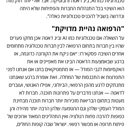
טכנולוגיות כמו AI, ביג דאטה ורובוטיקה. אבל אולי יותר חזק מזה 
הוא השינוי בכל התנהלות החברות והפתיחות שלא היתה 
ונדרשה בשביל להכניס טכנולוגיות כאלה”. 
"הרפואה נהיית מדויקת"
על השאלה אם טכנולוגיות כמו AI וביג דאטה אכן מחקו פערים 
שהיו בין חברות בתחום הרפואה לבין חברות טכנולוגיה מתחומים 
אחרים השיבה פסקא־רז: ״אם ניקח את הקורונה כדוגמה, אז 
ברגע שבאמצעות הדאטה הבינו את מאפיינים או את 
האקסיומות לגבי המודל — אז מתמטיקאים בחנו אם אנחנו לפני 
התפרצות או התכנסות של המחלה. זאת אומרת ברגע שאנחנו 
מתנתקים לרגע מהפן הרפואי, הביולוגי, אפילו האנושי, ועוברים 
לדאטה — אנחנו מדברים על פתרונות תוכנה. חברות לא 
מעטות בתחום הבריאות מזכירות יותר חברות תוכנה מבחינת 
המודל העסקי שלהן וגם ההטמעה שלהן הרבה יותר מהירה והן 
כפופות להרבה פחות רגולציה ואין התהליכים המאוד ארוכים של 
פיתוח תרופה או מכשור רפואי. ישראל שבה קופות החולים, 