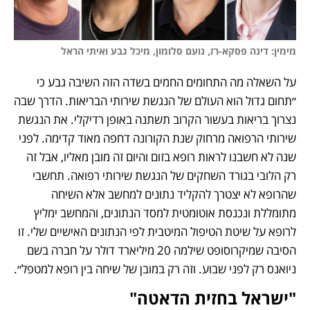
מימין: דינה פסקא-רז, נועם סלומון, מיכל גבע ואיתי הראל
על השאלה מה התחומים החמים בשדה הזה השיבה גבע כי 
״תחום גדול הוא העולם של הנגשת שירותי הבריאות. הדרך שבה 
נצרוך בריאות בעשור הקרוב תשתנה באופן רדיקלי. את הנגשת 
שירותי הרפואה מרחוק שנת הקורונה דחפה מאוד קדימה. לפני 
שנה לא חשבנו לראות רופא בזום והיום זה מובן מאליו, אבל זה 
רק הלובי בגורד השחקים של הנגשת שירותי רפואה. תחשבי 
שהרופא לא יצטרך להקליד נתונים למחשב אלא השיחה 
מתומללת ונכנסת אוטומטית למסד הנתונים, והמחשב ימליץ 
לרופא על שיטת הטיפול המיטבית לפי הנתונים האישיים שלי. זו 
הסיבה שמיקרוסופט שילמה 20 מיליארד דולר על חברה בשם 
ניואנס רק לפני שבוע. וזה רק במובן של שיחה בין רופא למטפל״.
"ישראל בחזית הדאטה"