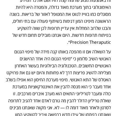
זה באמצעות מנוע שדומה קצת לוויז ושם את כל המידע 
האימונולוגי בתוך מערכת מאוד גדולה, והמטרה היא להיות 
מסוגלים כמו בווייז לנווט את המטופל לאזור של בריאות. בשנה 
הראשונה מיפינו המון דגימות בשיתוף פעולה עם בתי חולים, 
והבנו שלרוב המחלות אין עדיין תרופות לכן שווה להשקיע 
בפיתוח תרופות חדשות. היום אנחנו מובילים תחום חדש של 
Precision Theraputic״.
על השאלה אם זו מהפכה באותו קנה מידה של מיפוי הגנום 
האנושי השיב סלומון כי “מיפוי הגנום היה אחד ההישגים 
האנושיים החשובים. הטכנולוגיה הביולוגיות בעשור האחרון 
מצליחה להשיג פריצות דרך לא פחותות והיום יש גם את פרויקט 
האטלס של התא האנושי. מיפוי מערכת החיסון הוא אפילו בשלב 
אחד מעבר כי הוא מנסה להבין את האינטרקאציות במערכת 
כולה ומעבר לטריליוני התאים הוא מערב איברים מורכבים. זו 
שאלת טריליון הדולר להבין מה גורם לאדם אחד להגיב לתרופה 
לסרטן ולאחר מאוד דומה לו — לא. אני מקווה שאנחנו מבינים 
שאנחנו בפתחו של עידן חדש ברפואה וצריך להשקיע המון 