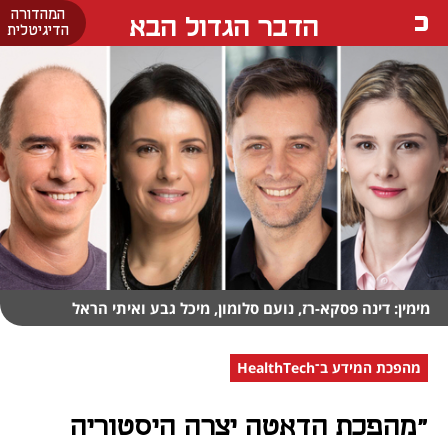
המהדורה
הדבר הגדול הבא
הדיגיטלית
מימין: דינה פסקא-רז, נועם סלומון, מיכל גבע ואיתי הראל
מהפכת המידע ב־HealthTech
"מהפכת הדאטה יצרה היסטוריה