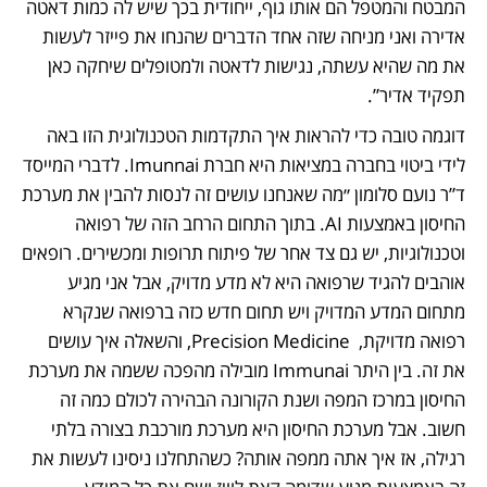
המבטח והמטפל הם אותו גוף, ייחודית בכך שיש לה כמות דאטה 
אדירה ואני מניחה שזה אחד הדברים שהנחו את פייזר לעשות 
את מה שהיא עשתה, נגישות לדאטה ולמטופלים שיחקה כאן 
תפקיד אדיר”. 
דוגמה טובה כדי להראות איך התקדמות הטכנולוגית הזו באה 
לידי ביטוי בחברה במציאות היא חברת Imunnai. לדברי המייסד 
ד”ר נועם סלומון ״מה שאנחנו עושים זה לנסות להבין את מערכת 
החיסון באמצעות AI. בתוך התחום הרחב הזה של רפואה 
וטכנולוגיות, יש גם צד אחר של פיתוח תרופות ומכשירים. רופאים 
אוהבים להגיד שרפואה היא לא מדע מדויק, אבל אני מגיע 
מתחום המדע המדויק ויש תחום חדש כזה ברפואה שנקרא 
רפואה מדויקת,  Precision Medicine, והשאלה איך עושים 
את זה. בין היתר Immunai מובילה מהפכה ששמה את מערכת 
החיסון במרכז המפה ושנת הקורונה הבהירה לכולם כמה זה 
חשוב. אבל מערכת החיסון היא מערכת מורכבת בצורה בלתי 
רגילה, אז איך אתה ממפה אותה? כשהתחלנו ניסינו לעשות את 