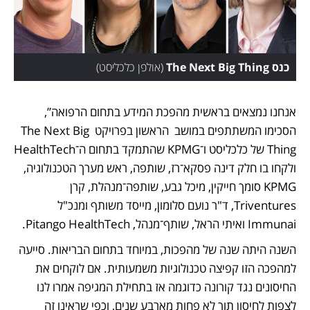
כנס The Next Big Thing
(
אולפן כלכליסט
)
אנחנו נמצאים בראשית מהפכת המידע בתחום הרפואה”, 
הסכימו המשתתפים במושב  הראשון בפרויקט The Next Big 
Thing של כלכליסט ו־KPMG שהתמקד בתחום ה־HealthTech 
ולקחו בו חלק דינה פסקא־רז, שותפה, ראש מערך הטכנולוגיה, 
KPMG סומך חייקין, מיכל גבע, שותפה־מנהלת, קרן 
Triventures, ד"ר נועם סלומון, מייסד משותף ומנכ"ל 
Immunai ואיתי הראל, שותף־מנהל, Pitango HealthTech.
השנה היתה שנה של מהפכות, במיוחד בתחום הבריאות. סייעה 
למהפכה הזו קפיצה טכנולוגיות משמעותית. אם לוקחים את 
החיסונים נגד קורונה כדוגמה אז בתחילת המגיפה אמרו לנו 
לצפות לחיסון תוך לא פחות מארבע שנים, וכפי שראינו זה 