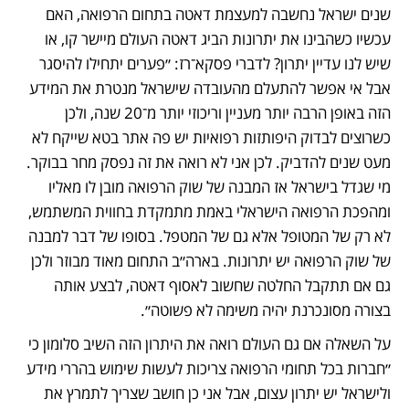
שנים ישראל נחשבה למעצמת דאטה בתחום הרפואה, האם 
עכשיו כשהבינו את יתרונות הביג דאטה העולם מיישר קו, או 
שיש לנו עדיין יתרון? לדברי פסקא־רז: ״פערים יתחילו להיסגר 
אבל אי אפשר להתעלם מהעובדה שישראל מנטרת את המידע 
הזה באופן הרבה יותר מעניין וריכוזי יותר מ־20 שנה, ולכן 
כשרוצים לבדוק היפותזות רפואיות יש פה אתר בטא שייקח לא 
מעט שנים להדביק. לכן אני לא רואה את זה נפסק מחר בבוקר. 
מי שגדל בישראל אז המבנה של שוק הרפואה מובן לו מאליו 
ומהפכת הרפואה הישראלי באמת מתמקדת בחווית המשתמש, 
לא רק של המטופל אלא גם של המטפל. בסופו של דבר למבנה 
של שוק הרפואה יש יתרונות. בארה״ב התחום מאוד מבוזר ולכן 
גם אם תתקבל החלטה שחשוב לאסוף דאטה, לבצע אותה 
בצורה מסונכרנת יהיה משימה לא פשוטה״.
על השאלה אם גם העולם רואה את היתרון הזה השיב סלומון כי 
״חברות בכל תחומי הרפואה צריכות לעשות שימוש בהררי מידע 
ולישראל יש יתרון עצום, אבל אני כן חושב שצריך לתמרץ את 