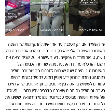
חינוך הוא המשישמה של החיים שלי - V
טכנולוגיה זה לא רק בהייטק: גם תעשיית המזון הישראלית מאמצת כלי AI, אוטומציה וניתוח דאטה בזמן אמת
אני לא צריכה את המשרד:
על השאלה אם רק הטכנולוגיה אחראית להתקדמות של השנה 
האחרונה השיב הראל: ״לא רק, זו שנה שגם הרפואה שינתה בה 
גישה, טיפול ומודלים עסקיים. בעוד עשור או 20 שנים נראה את 
השנה הזו כלא פחות מהפכנית ממה שהיתה הכניסה של 
האינטרנט. זו היתה שנה שגרמה לחברות תרופות ובתי חולים 
להתנהג אחרת, לחלוק ידע וקניין רוחני, להסיר גבולות, להיות 
פתוחים לשימוש בדאטה בין ארגונים ובתוך ארגונים שלא ראינו 
בעבר. זה הוליד גם תחום שאנחנו מדברים עליו רבות — העולם 
של שירותי רפואה מבוססי טכנולוגיה כמו טלה־רפואה  ששינו את 
כל התמונה. אנחנו בעצם חווים ממש היסטוריה שמבוססת על 