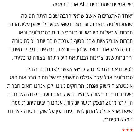
של אנשים שמתמחים ב־AI או ביג דאטה. 
״אחד האתגרים הוא שבישראל הרבה שנים היתה תפיסה 
שהטכנולוגיה מנצחת, וזה משהו שאי אפשר להישען עליו. הרבה 
חברות ישראליות היו ראשונות והכי טובות בטכנולוגיה ובאו 
חברות אמריקאיות שבנו בסוף מערכת טובה יותר ויכולת טובה 
יותר להציע את המוצר שלהן — וניצחו. בזה אנחנו עדיין מאחור 
והחברות שלנו צריכות לבנות את היכולת הזו בצורה גלובלית״. 
לסיכום אמרה מיכל גבע כי ״אי אפשר לפתח חברה בלי 
טכנולוגיה אבל עקב אכילס המשמעותי של תחום הבריאות הוא 
אינטגרציה לשוק ואנחנו מרוחקים ממנו. לכן אנחנו רואים חברות 
שעוברות מהר מאוד לארה״ב. השוק הזה בוער. בשנה האחרונה 
היו יותר מ־20 הנפקות של יוניקורן. אנחנו חייבים ליהנות ממה 
שיש בארץ אבל כל הזמן להיות עם העין על שוק המטרה - אחרת 
נימצא בפיגור״.
* * *