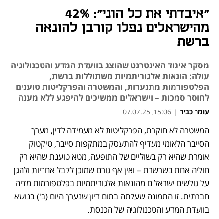
"איבדתי את כל הוני": 42%
מהישראלים נפלו קורבן להונאה
ברשת
מסקר איגוד האינטרנט שהוצג בוועדת המדע והטכנולוגיה
עולה: הונאות אלגוריתמיות משתוללות ברשת,
הפלטפורמות מתנערות, והמשטרה והפרקליטות טוענים
לחוסר סמכות – וישראלים ממשיכים להיפגע ללא מענה
עומר כביר
|
15:06, 07.07.25
המשטרה לא חוקרת, הפרקליטות לא מעמידה לדין, מערך 
נפתח בכרטיסייה חדשה
הסייבר הלאומי מעדיף להתעסק במתקפות סייבר, טיקטוק 
אומרת שהיא רק בשוליים של התופעה, מטא טוענת שהיא רק 
חוליה אחת בשרשרת – ואין אף גורם שמוכן לקבל אחריות ולהגן 
על גולשים ישראלים מהונאות אלגוריתמיות בפלטפורמות מדיה 
חברתית. זו התמונה שעלתה בתום דיון שנערך היום (ב') בנושא 
בוועדת המדע והטכנולוגיה של הכנסת.