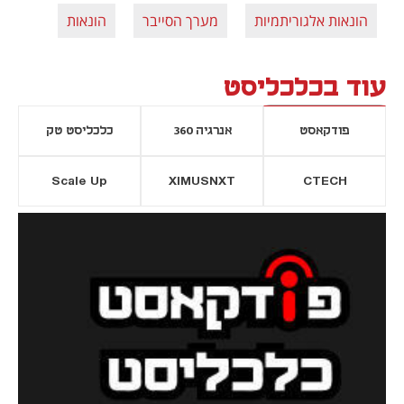
הונאות אלגוריתמיות
מערך הסייבר
הונאות
עוד בכלכליסט
פודקאסט
אנרגיה 360
כלכליסט טק
Scale Up
XIMUSNXT
CTECH
יסייה חדשה
נפתח בכרטיסייה חדשה