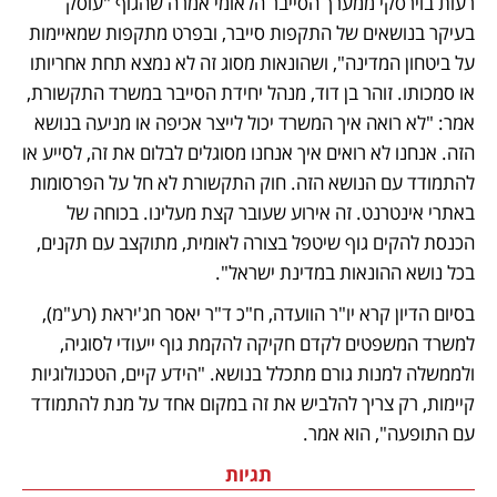
רעות בוירסקי ממערך הסייבר הלאומי אמרה שהגוף "עוסק 
בעיקר בנושאים של התקפות סייבר, ובפרט מתקפות שמאיימות 
על ביטחון המדינה", ושהונאות מסוג זה לא נמצא תחת אחריותו 
או סמכותו. זוהר בן דוד, מנהל יחידת הסייבר במשרד התקשורת, 
אמר: "לא רואה איך המשרד יכול לייצר אכיפה או מניעה בנושא 
הזה. אנחנו לא רואים איך אנחנו מסוגלים לבלום את זה, לסייע או 
להתמודד עם הנושא הזה. חוק התקשורת לא חל על הפרסומות 
באתרי אינטרנט. זה אירוע שעובר קצת מעלינו. בכוחה של 
הכנסת להקים גוף שיטפל בצורה לאומית, מתוקצב עם תקנים, 
בכל נושא ההונאות במדינת ישראל".
בסיום הדיון קרא יו"ר הוועדה, ח"כ ד"ר יאסר חג'יראת (רע"מ), 
למשרד המשפטים לקדם חקיקה להקמת גוף ייעודי לסוגיה, 
ולממשלה למנות גורם מתכלל בנושא. "הידע קיים, הטכנולוגיות 
קיימות, רק צריך להלביש את זה במקום אחד על מנת להתמודד 
עם התופעה", הוא אמר.
תגיות