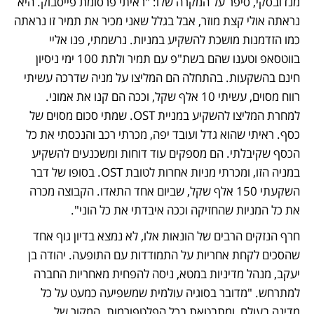
מנדובסקי, סיפר על המקרה שלו: "ראיתי פרסומת פייסבוק. היא 
נראתה אולי קצת מוזר, אבל בגלל שאני מכיר את תמיר זו נראתה 
כמו הזדמנות מושכת להשקיע במניות. נרשמתי, פנו אליי 
בווטסאפ וטענו שהם בשת"פ עם תמיר ולתת 100 ימי ניסיון 
חינם בהשקעות. בהתחלה הם המליצו על מניה שדרכה עשיתי 
רווח מסוים, עשיתי 10 אלף שקל, וככה הם קנו את אמוני. 
למחרת המליצו להשקיע במניית OST. שמתי סכום מסוים של 
כסף. ראיתי שהוא גדל ועובד יפה, מכרתי רכב והנכסתי את כל 
הכסף שקיבלתי. הם מספקים עוד דוחות ומשכנעים להשקיע 
במניה הזו, ומכרתי מניות אחרות לטובת OST. בסופו של דבר 
השקעתי 150 אלף שקל, שביום אחד התאדו. הקבוצה מכרה 
את כל המניות שהחזיקה וככה איבדתי את כל הוני".
חרף הנזקים הרבים של הונאות אלו, לא נמצא בדיון גוף אחד 
שהסכים לקחת אחריות על התמודדות עם התופעה. יהודה בן 
יעקב, מנהל מדיניות במטא, ניסה להפחית מאחריות החברה 
למתרחש. "מדובר בסוגיה עולמית שמשפיעה כמעט על כל 
מדינה בעולם, ומתבטאת בכל הפלטפורמות. המקור של 