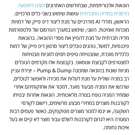
הונאות אלגוריתמיות, שבחודשים האחרונים 
הפכו לתופעה 
הרסנית במדיה החברתית
 עושות שימוש בשני כלים מרכזיים. 
הראשון, מודלי AI מודרניים על מנת ליצור דיפ פייק של דמויות 
מוכרות ואמינות. השני, שימוש במערך הפרסום של פלטפורמות 
מדיה חברתית על מנת להפיץ את מסרי ההונאה. בהונאות 
פיננסיות, למשל, נוהגים נוכלים ליצור סרטון דיפ פייק של דמות 
כלכלית מוכרת, שמבטיחה טיפים חמים למניות מבטיחות 
למצטרפים לקבוצת ווטסאפ. בקבוצות אלו מקדמים הנוכלים 
מניות שונות בהונאה שמכונה Pump & Dump – יצירת עניין 
רב במניה שולית על מנת לעלות את מכירה ולאפשר לנוכלים, 
שרכשו את המניה מבעוד מועד, למכור את אחזקותיהם אחרי 
שמחיר המניה נופח בצורה מלאכותית. הונאות אחרות יבטיחו 
לקורבנות מוצרים במחירי מבצע מרשימים, רישום לקורסי 
השקעה, או ינסו למכור מוצרים מפוקפקים, כאשר פעמים רבות 
המטרה היא לגרום לקורבנות לשלם עבור מוצר לא קיים או בעל 
איכות נחותה.