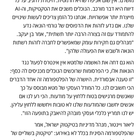
מושלם. אין שום אכיפה שהיא הרמטית. היכולת להגיב על כל 
דיווח היא דבר מורכב. הנוכלים משנים את הטקטיקות, וה-AI 
מייצרת יותר אפשרויות. אנחנו כל הזמן צריכים לעשות שינויים 
שלנו. אם נדע לזהות את הדפוסים של גורמי הונאה נדע 
להתמודד עם זה בצורה הרבה יותר תשתית", אמר בן יעקב. 
"מנהלים גם חקירות עומק שמאפשרים לחברה לזהות רשתות 
הונאה ולשבש את הפעולה שלהן".
הוא גם דחה את האשמה שלמטא אין אינטרס לפעול נגד 
הונאות אלו, כי הפרסומות שרוכשים הנוכלים מכניסים לה כסף: 
"זו טענה אבסורדית. היושרה של הפלטפורמה זה אחד הדברים 
הכי חשובים לנו. כל המודל העסקי של מטא מבוסס על כך 
שאנשים מרגישים בטוח ללחוץ על מודעות. הכי רע לנו אם 
אנשים יחשבו שהמודעות שלנו לא טובות ויחששו ללחוץ עליהן. 
יש לנו תמריץ כלכלי ועסקי מובהק להיאבק בתופעה הזו".
ליאור ויינטור, מנהל מדיניות בטיקטוק ישראל, אמר 
שהפלטפורמה הסינית בכלל לא באירוע: "טיקטוק בשוליים של 