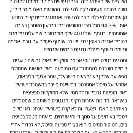
השוליים של האירוע הזה. אנחנו עושים כמיטב יכולתנו להבטיח 
חוויה בטוחה ונעימה לקהילה שלנו. ההונאות האלו מוכרות לנו, 
הן אסורות לפי כללי הקהילה שלנו ואנחנו עובדים קשה למנוע 
אותן. 94.3% מכל תכני ההונאה ירדו ברבעון האחרון בצורה 
אוטומטית. בנוסף יש לנו 40 אלף מודרטורים שפועלים על מנת 
להוריד את זה באופן ידני. יש לנו שיתוף פעולה עם גורמי אכיפה, 
ונשמח לשתף פעולה גם עם גורמים אזרחיים".
ומה עם רגולטורים וגופי אכיפה וחוק בישראל? גם שם טוענים 
ליכולת מוגבלת להתמודד עם התופעה. "אלו הונאות שמחוללי 
הפשיעה שלהן לא נמצאים בישראל", אמר אלעד בליבאום, 
אחראי על טיפול אסטרטגי בפשיעת סייבר במשטרת ישראל. 
"אלו תופעות גלובליות לחלוטין שלא ממוקדות ספציפית 
בישראל. מדינות אחרות הקימו מנגנונים משותפים שמטפלים 
באירועים האלו. לצערי, זה לא קרה בישראל. אנחנו לא יכולים 
לטפל באירועים על סמך דיווחי אזרחים, כי אתה מטפל בטיפה 
בים. הטיפול המיטיבי הוא בצירי מניעה וסיכול, לא לרדוף אחרי 
העבריין הספיציפי. אם מדובר בתשתית ישראלית, יש לנו יכולת 