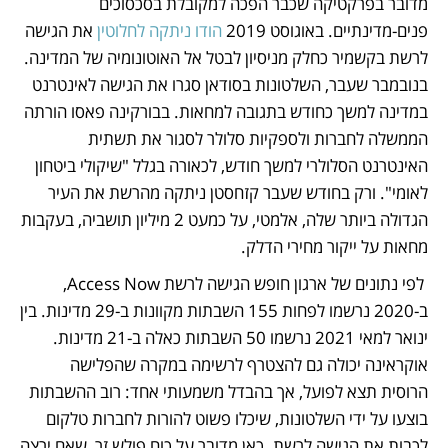
מדובר בפרקטיקה שכבר הפכה למקובלת בסכסוכים 
פנים-מדינתיים. באוגוסט 2019 
הודו ניתקה לחלוטין 
את הגישה 
לרשת בקשמיר כחלק מניסיון לבטל אל האוטונומיה של המדינה. 
בנובמבר שעבר, השלטונות בסודאן סגרו את הגישה לאינטרנט 
במדינה למשך כחודש בתגובה למחאות. בבורקינה פאסו הורתה 
הממשלה לחברות ולספקיות סלולר לסגור את תשתית 
האינטרנט הסלולרי למשך חודש, לכאורה בגלל "שיקולי ביטחון 
לאומי". ורק בחודש שעבר קזחסטן ניתקה מהרשת את העיר 
הגדולה ביותר שלה, אלמטי, על כמעט 2 מיליון תושביה, בעקבות 
מחאות על ייקור מחירי הדלק.
 לפי נתונים של ארגון חופש הגישה לרשת Access Now, 
ב-2020 נרשמו לפחות 155 השבתות מקוונות ב-29 מדינות. בין 
ינואר למאי 2021 נרשמו 50 השבתות כאלה ב-21 מדינות. 
אוקראינה יכולה גם להצטרף לרשימה במקרה שהפלישה 
הרוסית תצא לפועל, אך בהבדל משמעותי אחד: רוב ההשבתות 
בוצעו על ידי השלטונות, שיכלו פשוט להורות לחברות טלקום 
לכבות את הגישה לרשת. כאן מדובר על כוח פולש זר, שאם ירצה 