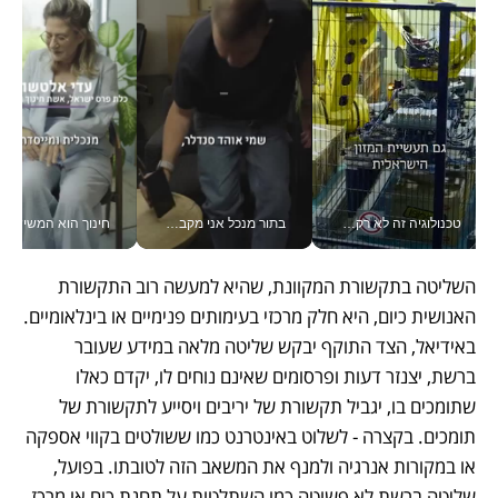
טכנולוגיה זה לא רק בהייטק: גם תעשיית המזון הישראלית מאמצת כלי AI, אוטומציה וניתוח דאטה בזמן אמת
בתור מנכל אני מקבל מאות החלטות ביום, וה- Galaxy Z Fold8 Ultra עוזר לי לחתוך אותן מהר יותר_v
חינוך הוא המש
השליטה בתקשורת המקוונת, שהיא למעשה רוב התקשורת 
האנושית כיום, היא חלק מרכזי בעימותים פנימיים או בינלאומיים. 
באידיאל, הצד התוקף יבקש שליטה מלאה במידע שעובר 
ברשת, יצנזר דעות ופרסומים שאינם נוחים לו, יקדם כאלו 
שתומכים בו, יגביל תקשורת של יריבים ויסייע לתקשורת של 
תומכים. בקצרה - לשלוט באינטרנט כמו ששולטים בקווי אספקה 
או במקורות אנרגיה ולמנף את המשאב הזה לטובתו. בפועל, 
שליטה ברשת לא פשוטה כמו השתלטות על תחנת כוח או מרכז 