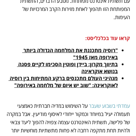
עם תשתית אינטרנט מפותחת. מטבע הדברים, התשתית 
המפותחת הזו תהפוך לאחת מזירות הקרב המרכזיות של 
העימות.
קראו עוד בכלכליסט:
"רוסיה מתכננת את המלחמה הגדולה ביותר 
באירופה מאז 1945"
בתיווך מקרון: ביידן ופוטין הסכימו לקיים פסגה 
בנושא אוקראינה
מנהיגי העולם מתכנסים ברקע המתיחות בין רוסיה 
לאוקראינה: "שוב יש איום של מלחמה באירופה"
עמדתי בשבוע שעבר
 על השימוש במדיה חברתית כאמצעי 
תעמולה יעיל במיוחד וכמקור ייחודי לאיסוף מודיעין. אבל במקרה 
של פלישה, תשתית האינטרנט עצמה צפויה להפוך ליעד צבאי 
ולהיות תחת מתקפה רחבה לא פחות מתשתיות מוחשיות יותר 