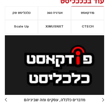
עוד בכלכליסט
פודקאסט
אנרגיה 360
כלכליסט טק
Scale Up
XIMUSNXT
CTECH
יסייה חדשה
נפתח בכרטיסייה חדשה
מדברים כלכלה, עסקים ומה שביניהם