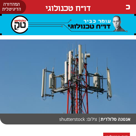
המהדורה
דו"ח טכנולוגי
הדיגיטלית
אנטנה סלולרית
| צילום: shutterstock