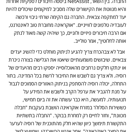
החברה. בין השאר, NetAssist ביססה חיבורים לספקיות אחרות 
והיא מנווטת את הקישורים שלה מסביב למיקומים שיכולים להיות 
יעד למתקפה צבאית. החברה גם הקימה שרתי גיבוי ורכשה 
לעובדיה טלפונים לווייניים. "אוקראינה מחוברת טוב לאינטרנט, 
אם הרבה חיבורים פיזיים ולוגיים, כך שיהיה קשה מאוד לנתק 
אותה לחלוטין", אמר טולייב.
 אבל לא צבהכרח צריך להגיע לניתוק מוחלט כדי להשיג יעדים 
צבאיים. שיבושים משמעותיים שיאטו את הגלישה בצורה ניכרת 
או ינתקו חלקים נרחבים מהאוכלוסייה יספקו רבים מהיעדים של 
רוסיה. ולא צריך גם לשבש את החיבור לרשת בכל המדינה. בתור 
התחלה, יכולה רוסיה להסתפק בניתוק האזורים הסמוכים לגבול 
על מנת להגביר את ערפל הקרב ולשבש את המידע על 
תנועותיה. למעשה, היא כבר עשתה את זה ביום חמישי, 
כששירות הסלולר במזרח אוקראינה הושבת בעקבות "חבלה 
מכוונת", וחזר לחיים רק למחרת בבוקר. "החבלה בתשתיות 
התקשורת תימשך כיוון שהיא חלק מהתוכנית של רוסיה לערער 
את המצב באוקראינה", אמר אנטון הרשצ'נקו, שמייעץ לשר 