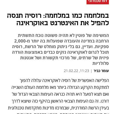
דוח טכנולוגי
במלחמה כמו במלחמה: רוסיה תנסה
להפיל את האינטרנט באוקראינה
המשימה של פוטין לא תהיה פשוטה נוכח התשתית
הרחבה במדינה והעובדה שפועלות בה יותר מ-2,000
ספקיות. ועדיין, גם בלי ניתוק מוחלט של הרשת, רוסיה
תוכל לגרום לאוקראינה נזקים כבדים באמצעות הורדה
פיזית של שרתים, של מרכזי תקשורת ושל אנטנות
סלולריות
עומר כביר
|
11:23, 21.02.22
הפלישה האפשרית של רוסיה לאוקראינה עלולה להפוך 
נפתח בכרטיסייה חדשה
נפתח בכרטיסייה חדשה
נפתח בכרטיסייה חדשה
נפתח בכרטיסייה חדשה
נפתח בכרטיסייה חדשה
נפתח בכרטיסייה חדשה
נפתח בכרטיסייה חדשה
למתקפת הקרקע הגדולה ביותר מאז מלחמת העולם השנייה 
ואם תצא לפועל היא תהיה כנראה העימות הצבאי הגדול של 
דורנו. זה גם העימות הצבאי הראשון בהיקף כזה שיוצא לדרך 
בעידן הרשת המודרנית, שבמרכזו מדינות מתקדמות טכנולוגית 