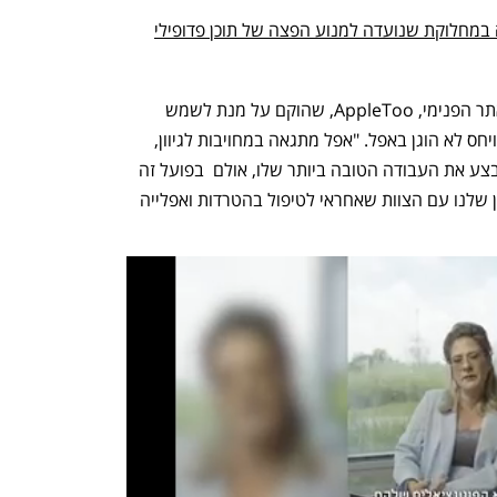
מחלוקת שנועדה למנוע הפצה של תוכן פדופילי
מכתב פתוח בנושא פורסם שלשום (ו') באתר הפנימי, AppleToo, שהוקם על מנת לשמש 
כמקום בטוח לחשיפת תקריות של אפליה ויחס לא הוגן באפל. "אפל מתגאה במחויבות לגיוון, 
שוויון וליצירת סביבה שבה כל אחד יכול לבצע את העבודה הטובה ביותר שלו, אולם  בפועל זה 
רחוק מלהיות נכון", נכתב במכתב. "הניסיון שלנו עם הצוות שאחראי לטיפול בהטרדות ואפלייה 