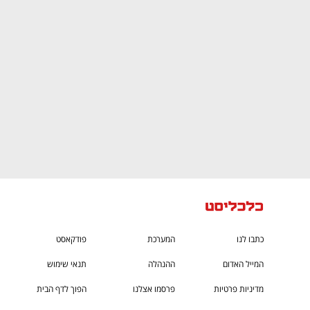
CTech – the
הבית של ההייטק הישראלי
כתבו לנו
המערכת
פודקאסט
המייל האדום
ההנהלה
תנאי שימוש
מדיניות פרטיות
פרסמו אצלנו
הפוך לדף הבית