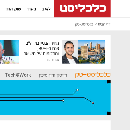
24/7
באזז
שוק ההון
דף הבית
כלכליסט-טק
מחיר הבניין בארה"ב
צנח ב-90%,
והחלומות על תשואה
גבוהה התנפצו
אלמוג עזר
כלכליסט-טק
הייטק והון סיכון
Tech@Work