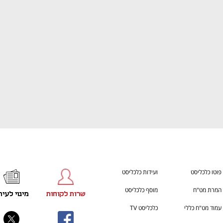
ענף במתח גבוה
מדברים כלכלה, עסקים ומה שב
פוטו כלכליסט
ועידות כלכליסט
המרת מט"ח
מוסף כלכליסט
שרות לקוחות
מינוי לעית
עמוד מט"ח כללי
כלכליסט TV