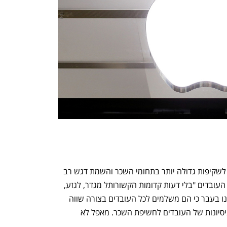
העובדים התייחסו גם לנושאי שוויון וקראו לשקיפות גדולה יותר בתחומי השכר והשמת דגש רב 
יותר על הכללה וגיוון במשובים על ביצועי העובדים "בלי דעות קדומות הקשורותל מגדר, לגזע, 
למוגבלויות או לנטייה מינית". בחברה טענו בעבר כי הם משלמים לכל העובדים בצורה שווה 
ללא קשר למין או למוצא אתני, אך חסמו ניסיונות של העובדים לחשיפת השכר. מאפל לא 