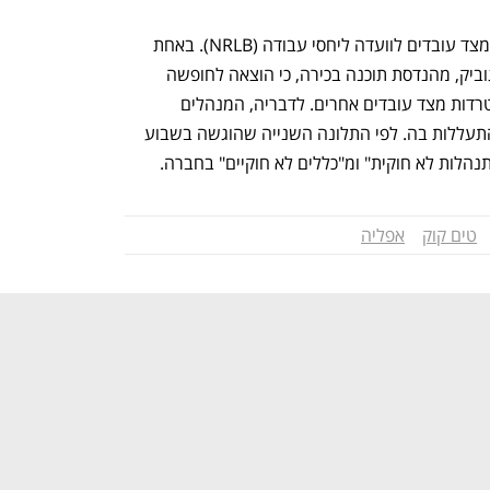
לאחרונה הוגשו נגד החברה שתי תלונות מצד עובדים לוועדה ליחסי עבודה (NRLB). באחת 
התלונות שהוגשה באוגוסט טענה אשלי גוביק, מהנדסת תוכנה בכירה, כי הוצאה לחופשה 
לאחר שהתלוננה על סקסיזם, בריונות והטרדות מצד עובדים אחרים. לדבריה, המנהלים 
הבכירים נתנו לעובדים ניקוד לפי רמת ההתעללות בה. לפי התלונה השנייה שהוגשה בשבוע 
ות לא חוקית" ומ"כללים לא חוקיים" בחברה. 
טים קוק
אפליה
נפתח בכרטיסייה חדשה
נפתח בכרטיסייה חדשה