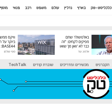
כלכליסט-טק
בארץ
נדל"ן
עולם
משפט
רכב
פנאי
מוסף
באלטשולר שחם
וויקס ממש
מפיקים לקחים: "זה
ביוקר על ר
כבר לא 'וואן מן' שואו
44
של גילעד"
אלמוג עזר
סופי שולמן
מיליון דולר
הקברניט
מכשירים ומדריכים
שוברת קודים
TechTalk