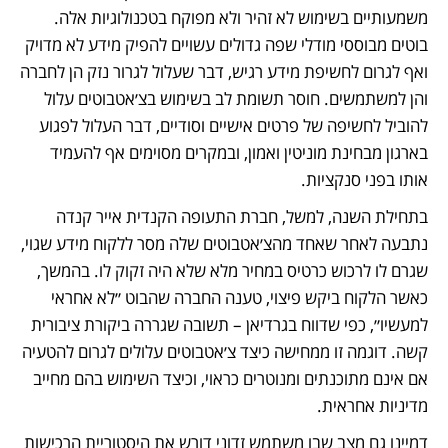
משמעותיים בשימוש לא זהיר ולא מפוקח בטכנולוגיות אלה. 
בוטים מבוססי מודלי שפה גדולים עשויים להפיק מידע לא מדויק 
ואף לגרום לחשיפת מידע רגיש, דבר שעלול לגרור נזק הן לחברה 
והן למשתמשים. חוסר תשומת לב בשימוש בצ׳אטבוטים עלול 
להוביל לחשיפה של פרטים אישיים וסודיים, דבר העלול לפגוע 
בארגון מבחינת מוניטין ואמון, ובמקרים מסוימים אף להעמיד 
אותו בפני סנקציות.
בתחילת השנה, למשל, חברת התעופה הקנדית אייר קנדה 
נתבעה לאחר שאחד מהצ׳אטבוטים שלה מסר ללקוח מידע שגוי, 
שגרם לו לרכוש כרטיס במחיר מלא שלא היה זקוק לו. בהמשך, 
כאשר הלקוח ביקש פיצוי, טענה החברה שהבוט ״לא אחראי 
למעשיו״, כפי שדווח בגרדיאן – תשובה שגררה ביקורת ציבורית 
קשה. דוגמה זו ממחישה כיצד צ׳אטבוטים עלולים לגרום להטעיה 
אם אינם מתוכנתים ומנוטרים כראוי, וכיצד השימוש בהם מחייב 
מדיניות אחראית.
דמיינו גם מצב שבו משתמש זדוני דורש את היסטוריית הרכישות 