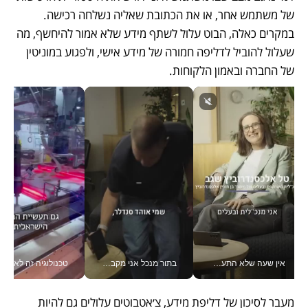
של משתמש אחר, או את הכתובת שאליה נשלחה רכישה. 
במקרים כאלה, הבוט עלול לשתף מידע שלא אמור להיחשף, מה 
שעלול להוביל לדליפה חמורה של מידע אישי, ולפגוע במוניטין 
של החברה ובאמון הלקוחות.
אין שעה שלא התעסקתי במשבר - טל אלכסנדרוביץ’ שגב מנהלת משברים תקשורתיים מכל מקום עם ה- Galaxy Z Fold8 Ultra שלה_v
בתור מנכל אני מקבל מאות החלטות ביום, וה- Galaxy Z Fold8 Ultra עוזר לי לחתוך אותן מהר יותר_v
טכנולוגיה זה לא רק בהייטק: גם תעשיי
מעבר לסיכון של דליפת מידע, צ׳אטבוטים עלולים גם להיות 