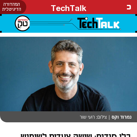
המהדורה
TechTalk
הדיגיטלית
נמרוד וקס
| צילום: רועי שור
בלי סודות: שישה צעדים לשימוש