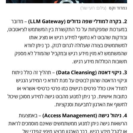
נמרוד וקס 
(
צילום: רועי שור
)
2. בקרה למודלי שפה גדולים (LLM Gateway)
 – מדובר 
במערכות שמפקחות על כל התקשורת בין המשתמש לצ׳אטבוט, 
ובודקות שהבוט לא נחשף למידע רגיש או מציג אותו 
למשתמשים בצורה שעלולה לגרום לנזק. כך ניתן לוודא 
שהמשתמש לא מזין מידע רגיש ובמקביל שהמודל לא מספק 
תשובות הכוללות מידע רגיש.
3. ניקוי דאטה (Data Cleansing)
 – תהליך זה כולל ניתוח 
וניקוי הדאטה שהוזן לבוטים על מנת לוודא כי המידע הנגיש 
למודל אינו כולל פרטים רגישים כמו פרטי כרטיסי אשראי או 
כתובות אישיות. כך ניתן למנוע מהבוט גישה למידע מסוכן שיכול 
לחשוף את הארגון לתביעות וסנקציות.
4. ניהול גישה (Access Management) 
– באמצעות 
הרשאות גישה ניתן למנוע ממשתמשים שאינם מוסמכים לראות 
או לקבל מידע רגיש. בכך הארגון מבצע מיפוי קפדני של 