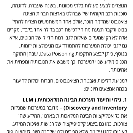
מנוצלים לבצע פעולות בלתי מכוונות. בשנה שעברה, לדוגמה, 
סוכנות רכב מקומית של שברולט בארצות הברית הציגה 
צ׳אטבוט שמדמה מוכר, אולם אחד המשתמשים הצליח להתל 
בבוט ולקבל הצעת מחיר לרכישת רכב בדולר אחד בלבד. מקרים 
אלה לא רק שמעלים שאלות לגבי רמת הדיוק של הבוטים, אלא 
גם לגבי יכולת המערכות להתמודד עם מניפולציות יזומות. 
בנוסף, ניתן לבצע התקפות Data Poisoning, שבהן התוקף 
מכניס מידע שגוי למערכת וכך משבש את תגובותיה ומפחית את 
אמינותה.
למניעת דליפות ואבטחת הצ׳אטבוטים, חברות יכולות להיעזר 
בכמה אמצעים חיוניים:
1. גילוי ותיעוד מערכות הבינה המלאכותית (LLM 
Discovery and Inventory)
 – מדובר במערכות שמגלות 
את כל אפליקציות הבינה המלאכותית בארגון, המידע שהן 
צורכות, כמו גם ביצוע קלסיפיקציה של רגישות ואיכות המידע. 
לא ניתן להגן על מה שלא מכירים ולכן שלב זה חיוני לזיהוי וטיפול 