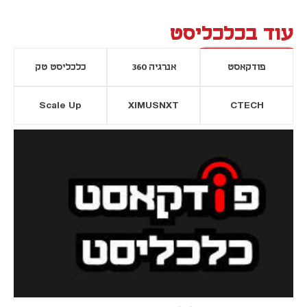
עוד בכלכליסט
פודקאסט
אנרגיה 360
כלכליסט טק
Scale Up
XIMUSNXT
CTECH
יסייה חדשה
נפתח בכרטיסייה חדשה