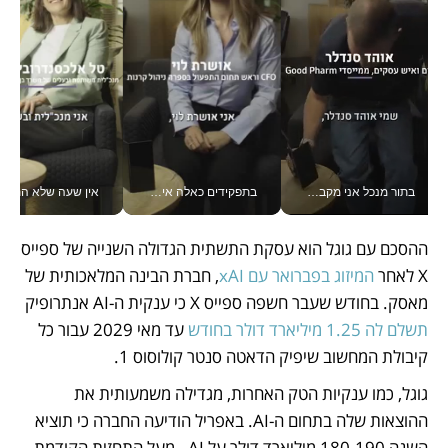
בתור מנכל אני מקבל מאות החלטות ביום, וה- Galaxy Z Fold8 Ultra עוזר לי לחתוך אותן מהר יותר_v
בתפקידים כאלה אי אפשר לחכות: אושרת לוי מניעה השקעות ענק מהטלפון_v
אין שעה שלא התעסקתי במשבר - טל אלכסנדרוביץ’ שגב מנהלת משברים
ההסכם עם גוגל הוא עסקת התשתית הגדולה השנייה של ספייס 
X לאחר 
המיזוג בפברואר עם xAI
, חברת הבינה המלאכותית של 
מאסק. בחודש שעבר חשפה ספייס X כי ענקית ה-AI אנתרופיק 
תשלם לה 1.25 מיליארד דולר בחודש
 עד מאי 2029 עבור כל 
קיבולת המחשוב שיפיק הדאטה סנטר קולוסוס 1. 
גוגל, כמו ענקיות הטק האחרות, מגדילה משמעותית את 
ההוצאות שלה בתחום ה-AI. באפריל הודיעה החברה כי תוציא 
השנה 180-190 מיליארד דולר על AI - מעל התחזית הקודמת 