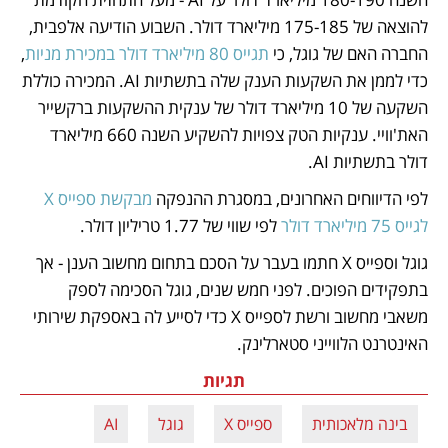
להוצאה של 175-185 מיליארד דולר. השבוע הודיעה אלפבית, 
החברה האם של גוגל, כי
 תגייס 80 מיליארד דולר במכירת מניות
, 
כדי לממן את השקעות הענק שלה בתשתיות AI. המכירה כוללת 
השקעה של 10 מיליארד דולר של ענקית ההשקעות ברקשייר 
האת'וויי. ענקיות הטק צפויות להשקיע השנה 660 מיליארד 
דולר בתשתיות AI.
לפי הדיווחים האחרונים, במסגרת ההנפקה 
מבקשת ספייס X 
לגייס 75 מיליארד דולר
 לפי שווי של 1.77 טריליון דולר.
גוגל וספייס X חתמו בעבר על הסכם בתחום מחשוב הענן - אך 
בתפקידים הפוכים. לפני חמש שנים, גוגל הסכימה לספק 
משאבי מחשוב ורשת לספייס X כדי לסייע לה באספקת שירותי 
האינטרנט הלווייני סטארלינק. 
תגיות
בינה מלאכותית
ספייס X
גוגל
AI