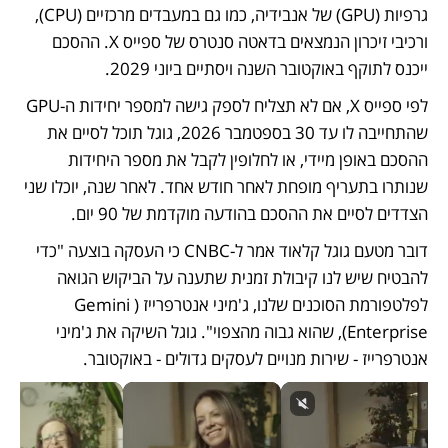
גרפיות (GPU) של אנבידיה, כמו גם במעבדים מרכזיים (CPU), 
ורכיבי זיכרון הנמצאים בדאטה סנטרס של ספייס X. ההסכם 
ייכנס לתוקף באוקטובר השנה ויסתיים ביוני 2029.
לפי ספייס X, אם לא תצליח לספק גישה למספר יחידות ה-GPU 
שהתחייבה לו עד 30 בספטמבר 2026, גוגל תוכל לסיים את 
ההסכם באופן מיידי, או לחלופין לקבל את מספר היחידות 
שנותרו בתעריף מופחת לאחר חודש אחד. לאחר שנה, יוכלו שני 
הצדדים לסיים את ההסכם בהודעה מוקדמת של 90 יום.
דובר מטעם גוגל קלאוד אמר ל-CNBC כי העסקה בוצעה "כדי 
להבטיח שיש לנו קיבולת זמנית שתענה על הביקוש הגואה 
לפלטפורמת הסוכנים שלנו, ג'מיני אנטרפרייז (Gemini 
Enterprise), שהוא גבוה מהצפוי". גוגל השיקה את ג'מיני 
אנטרפרייז - שירות מנויים לעסקים גדולים - באוקטובר.