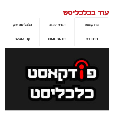
עוד בכלכליסט
פודקאסט
אנרגיה 360
כלכליסט טק
Scale Up
XIMUSNXT
CTECH
יסייה חדשה
נפתח בכרטיסייה חדשה