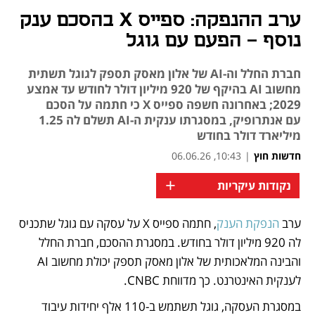
ערב ההנפקה: ספייס X בהסכם ענק
נוסף - הפעם עם גוגל
חברת החלל וה-AI של אלון מאסק תספק לגוגל תשתית
מחשוב AI בהיקף של 920 מיליון דולר לחודש עד אמצע
2029; באחרונה חשפה ספייס X כי חתמה על הסכם
עם אנתרופיק, במסגרתו ענקית ה-AI תשלם לה 1.25
מיליארד דולר בחודש
חדשות חוץ
|
10:43, 06.06.26
+
נקודות עיקריות
ערב 
הנפקת הענק
, חתמה ספייס X על עסקה עם גוגל שתכניס 
נפתח בכרטיסייה חדשה
נפתח בכרטיסייה חדשה
נפתח בכרטיסייה חדשה
נפתח בכרטיסייה חדשה
נפתח בכרטיסייה חדשה
לה 920 מיליון דולר בחודש. במסגרת ההסכם, חברת החלל 
והבינה המלאכותית של אלון מאסק תספק יכולת מחשוב AI 
לענקית האינטרנט. כך מדווחת CNBC.
במסגרת העסקה, גוגל תשתמש ב-110 אלף יחידות עיבוד 