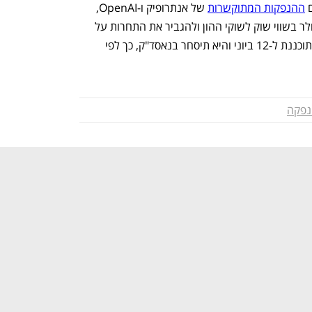
ההנפקות המתוקשרות
 של אנתרופיק ו-OpenAI, 
שביחד צפויות להוסיף קרוב ל-4 טריליון דולר בשווי שוק לשוקי ההון ולהגביר את התחרות על 
כספי המשקיעים. ההנפקה של ספייס X מתוכננת ל-12 ביוני והיא תיסחר בנאסד"ק, כך לפי 
נפקה