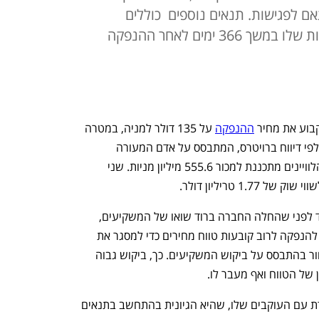
 לפגישות. תנאים נוספים כוללים
 ימים לאחר ההנפקה
ההנפקה
 על 135 דולר למניה, במטרה 
לגייס סכום שיא של 75 מיליארד דולר, כך לפי דיווח ברויטרס, המתבסס על אדם המעורה 
בפרטים. לדבריו, חברת החלל ותקשורת הלוויינים מתכננת למכור 555.6 מיליון מניות. שני 
1 טריליון דולר. 
הפרטים על המחיר שנקבע התפרסמו עוד לפני שהחלה החברה ברוד שואו של המשקיעים, 
מהלך שנחשב לחריג. חברות המתכוננות להנפקה לרוב קובעות טווח מחירים כדי למסגר את 
ציפיות השווי ולאפשר התאמות של התמחור בהתבסס על ביקוש המשקיעים. כך, ביקוש גבוה 
 של הטווח ואף מעבר לו. 
"מאסק נוקט בגישת 'זה מה שיש', שעובדת עם העוקבים שלו, שהיא הגיונית בהתחשב בתנאים 