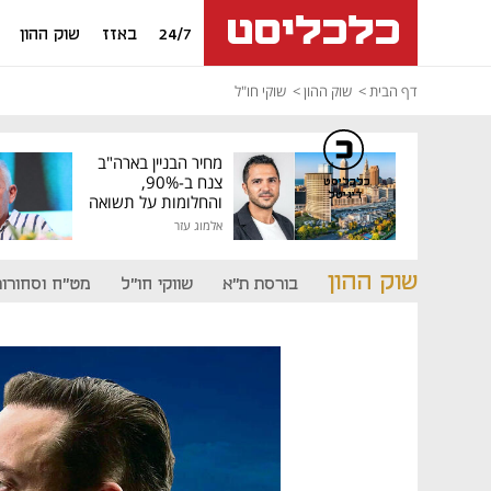
24/7
באזז
שוק ההון
דף הבית
שוק ההון
שוקי חו"ל
מחיר הבניין בארה"ב
צנח ב-90%,
כלכליסט
דיגיטל
והחלומות על תשואה
גבוהה התנפצו
אלמוג עזר
שוק ההון
בורסת ת"א
שווקי חו"ל
מט"ח וסחורות