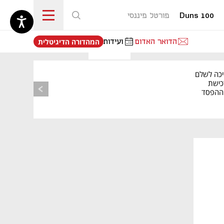
Duns 100
פורטל פיננסי
נפתח בכרטיסייה חדשה
הדואר האדום
ועידות
המהדורה הדיגיטלית
יכה לשלם
כישת
BASE: ההפסד
הרבעוני זינק ל-76