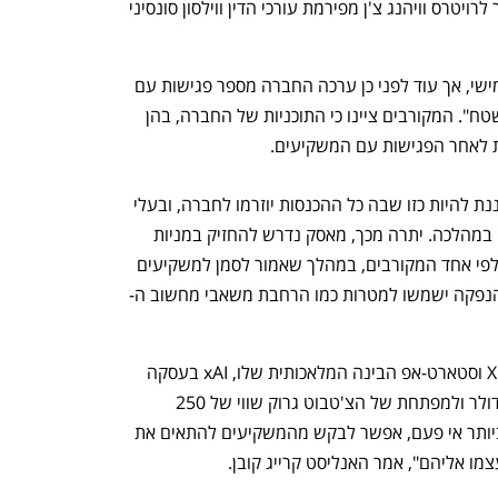
בשוק בהיעדר חברות בנות השוואה", אמר לרויטרס וויהנג צ'ן מפירמת עורכי הדין ווילסון סונסיני 
הרוד שואו של ספייס X יוצא לדרך ביום חמישי, אך עוד לפני כן ערכה החברה מספר פגישות עם 
משקיעים פוטנציאליים כדי "לבדוק את השטח". המקורבים ציינו כי התוכניות של החברה, בהן 
ת לאחר הפגישות עם המשקיעים. 
לפי הדיווחים, ההנפקה של ספייס X מתוכננת להיות כזו שבה כל ההכנסות יוזרמו לחברה, ובעלי 
מניות קיימים לא יוכלו למכור מניות שלהם במהלכה. יתרה מכך, מאסק נדרש להחזיק במניות 
שלו למשך 366 ימים לאחר ההנפקה, כך לפי אחד המקורבים, במהלך שאמור לסמן למשקיעים 
נפקה ישמשו למטרות כמו הרחבת משאבי מחשוב ה-
מוקדם יותר השנה שילב מאסק בין ספייס X וסטארט-אפ הבינה המלאכותית שלו, xAI בעסקה 
שהעניקה לחברת החלל שווי של טריליון דולר ולמפתחת של הצ'טבוט גרוק שווי של 250 
מיליארד דולר. "כשזו ההנפקה המיוחלת ביותר אי פעם, אפשר לבקש מהמשקיעים להתאים את 
 אליהם", אמר האנליסט קרייג קובן. 