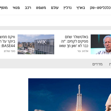
כלכליסט-טק
בארץ
נדל"ן
עולם
משפט
רכב
פנאי
מוסף
באלטשולר שחם
וויקס ממש
מפיקים לקחים: "זה
ביוקר על ר
כבר לא 'וואן מן' שואו
44
של גילעד"
אלמוג עזר
סופי שולמן
מיליון דולר
מדדים