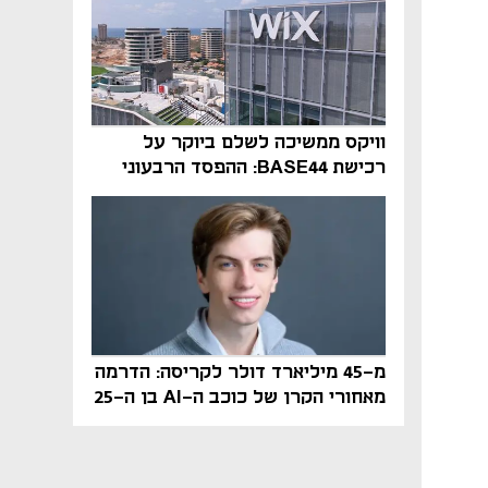
וויקס ממשיכה לשלם ביוקר על
רכישת BASE44: ההפסד הרבעוני
זינק ל-76 מיליון דולר
מ-45 מיליארד דולר לקריסה: הדרמה
מאחורי הקרן של כוכב ה-AI בן ה-25