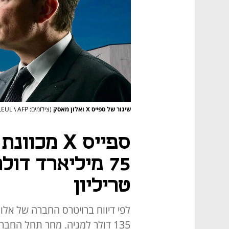
שיגור של ספייס X ואלון מאסק
(צילומים: SpaceX PATRICK PLEUL \ AFP)
ספייס X מ
טריליון
לפי דיווח ברויטרס החברה של אל
135 דולר למניה. מחר תחל החב