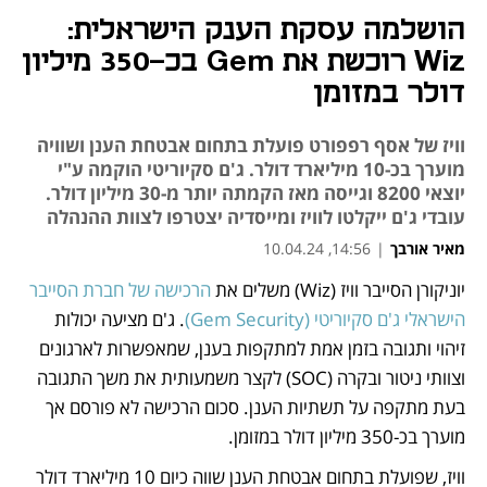
הושלמה עסקת הענק הישראלית:
Wiz רוכשת את Gem בכ-350 מיליון
דולר במזומן
וויז של אסף רפפורט פועלת בתחום אבטחת הענן ושוויה
מוערך בכ-10 מיליארד דולר. ג'ם סקיוריטי הוקמה ע"י
יוצאי 8200 וגייסה מאז הקמתה יותר מ-30 מיליון דולר.
עובדי ג'ם ייקלטו לוויז ומייסדיה יצטרפו לצוות ההנהלה
מאיר אורבך
|
14:56, 10.04.24
יוניקורן הסייבר וויז (Wiz) משלים את 
הרכישה של חברת הסייבר 
נפתח בכרטיסייה חדשה
הישראלי ג'ם סקיוריטי (Gem Security)
. ג'ם מציעה יכולות 
זיהוי ותגובה בזמן אמת למתקפות בענן, שמאפשרות לארגונים 
וצוותי ניטור ובקרה (SOC) לקצר משמעותית את משך התגובה 
בעת מתקפה על תשתיות הענן. סכום הרכישה לא פורסם אך 
מוערך בכ-350 מיליון דולר במזומן.
וויז, שפועלת בתחום אבטחת הענן שווה כיום 10 מיליארד דולר 