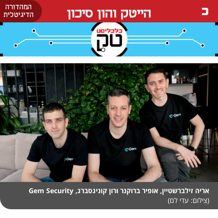
המהדורה
הייטק והון סיכון
הדיגיטלית
אריה זילברשטיין, אופיר ברוקנר ורון קוניגסברג, Gem Security
(צילום: עדי לם)