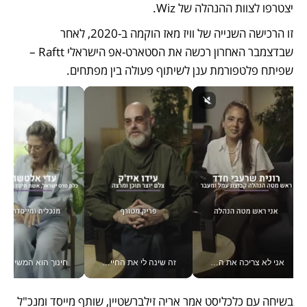
יצטרפו לצוות ההנהלה של Wiz. 
זו הרכישה השנייה של וויז מאז הוקמה ב-2020, לאחר 
שבדצמבר האחרון רכשה את הסטארט-אפ הישראלי Raftt – 
שפיתח פלטפורמת ענן לשיתוף פעולה בין מפתחים. 
אני לא צריכה את המשרד: רונית שרעבי-חדד מנהלת ארגון של 30000 עובדים מכל מקום_v
זה שינה לי את החיים: איך עידו איז'ק הופך את הסמארטפון לכלי צילום מקצועי_v
חינוך הוא המש
בשיחה עם כלכליסט אמר אריה זילברשטיין, שותף מייסד ומנכ"ל 