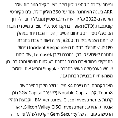
וגייסה עד כה כ-900 מיליון דולר, כאשר קצב המכירות שלה 
ARR בשנה האחרונה עמד על 350 מיליון דולר.  ג'ם סקיוריטי 
הוקמה ב-2022 על ידי אריה זילברשטיין (מנכ"ל החברה), רון 
קוניגסברג (CTO) ואופיר ברוקנר (סמנכ"ל מוצר). מייסדי החברה 
הם בעלי ניסיון רב בתחום הסייבר, הכירו ועבדו יחד במהלך 
שירותם הצבאי ביחידת 8200; אריה ואופיר עבדו בחברת 
סיגניה, שמובילה בתחום ה-Incident Response (ניהול 
ותגובה לאירועי סייבר) ונמכרה לקרן Temasek, שם כיהנו 
בתפקידי ניהול וצברו הבנה נרחבת בעולמות הזיהוי והתגובה. רון 
שימש כארכיטקט ראשי בחברת Singular ומביא איתו יכולות 
משמעותיות בבניית חברות ענן.  
מאז הקמתה, ג'ם גייסה 34 מיליון דולר מקרן הסייבר של 
Team8, קרן Notable Capital (לשעבר GGV Capital) וכן 
קרנות IBM Ventures, Cisco Investments, וקבוצת מנהלי 
אבטחת המידע Silicon Valley CISO Investment. לאחר 
הרכישה, עובדיה של Gem Security ייקלטו ל-Wiz ומייסדיה 