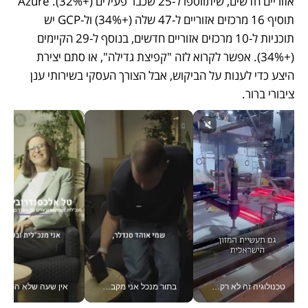
אזוריים חדשים, שיתווספו ל-25 שכבר פעילים (+32%). Azure 
תוסיף 16 מרכזים אזוריים ל-47 שלה (+34%) ול-GCP יש 
תוכניות ל-10 מרכזים אזוריים חדשים, בנוסף ל-29 הקיימים 
(+34%). אפשר לקרוא לזה "קפיצת גדילה", או סתם יצירת 
היצע כדי לענות על הביקוש, אבל הצורך העסקי בשירותי ענן 
ציבורי ברור.
טכנולוגיה זה לא רק בהייטק: גם תעשיית המזון הישראלית מאמצת כלי AI, אוטומציה וניתוח דאטה בזמן אמת
בתור מנכל אני מקבל מאות החלטות ביום, וה- Galaxy Z Fold8 Ultra עוזר לי לחתוך אותן מהר יותר_v
אין שעה שלא התעסקתי במשבר - טל אלכסנדרוביץ’ שגב מנהלת משברים