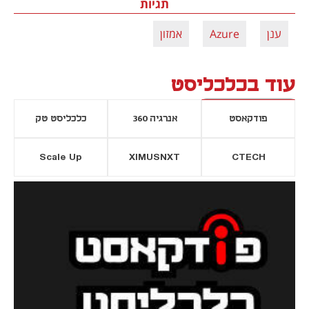
תגיות
ענן
Azure
אמזון
עוד בכלכליסט
פודקאסט
אנרגיה 360
כלכליסט טק
Scale Up
XIMUSNXT
CTECH
יסייה חדשה
נפתח בכרטיסייה חדשה