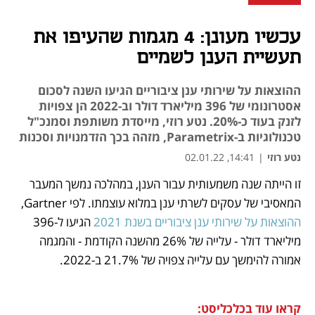
עכשיו מעונן: 4 מגמות שהעיפו את
תעשיית הענן לשמיים
ההוצאות על שירותי ענן ציבוריים הגיעו השנה לסכום
אסטרונומי של 396 מיליארד דולר וב-2022 הן צפויות
לזנק בעוד כ-20%. נטע רוזי, מייסדת משותפת וסמנכ"ל
טכנולוגיות ב-Parametrix, מזהה בכך הזדמנויות וסכנות
נטע רוזי
|
14:41, 02.01.22
זו הייתה שנה משמעותית עבור הענן, במהלכה נמשך המעבר 
נפתח בכרטיסייה חדשה
נפתח בכרטיסייה חדשה
נפתח בכרטיסייה חדשה
נפתח בכרטיסייה חדשה
המאסיבי של עסקים לשרתי ענן במלוא עוצמתו. לפי Gartner, 
ההוצאות על שירותי ענן ציבוריים בשנת 2021
 הגיעו ל-396 
מיליארד דולר - עלייה של 26% מהשנה הקודמת - והמגמה 
אמורה להימשך עם עלייה צפויה של 21.7% ב-2022.
קראו עוד בכלכליסט: