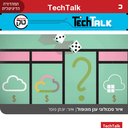
המהדורה
TechTalk
הדיגיטלית
איור טכנולוגי ענן מונופול
| איור: יונתן פופר
TechTalk