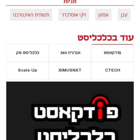
תגיות
ענן
אמזון
ויקי אוסלנדר
תשתית האינטרנט
עוד בכלכליסט
פודקאסט
אנרגיה 360
כלכליסט טק
Scale Up
XIMUSNXT
CTECH
יסייה חדשה
נפתח בכרטיסייה חדשה