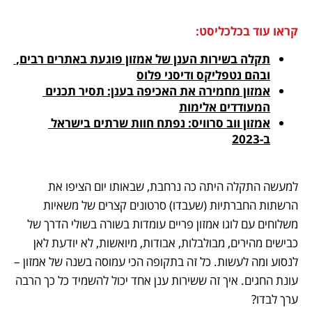
קראו עוד בכלכליסט:
תקלה בשירות הענן של אמזון פוגעת באתרים רבים, 
ובהם נטפליקס ודיסני פלוס
אמזון מחמירה את האכיפה בענן: תסיר תכנים 
המעודדים אלימות
אמזון ווב סרוויס: נפתח חוות שרתים בישראל 
ב-2023
למעשה התקלה היתה כה נרחבת, שבאותו יום הציפו את 
הרשתות החברתיות (שעבדו) סרטונים קצרים של משאיות 
משלוחים עם לוגו אמזון פריים עומדות בשורה בשולי הדרך של 
כבישים מהירים, מבולבלות, אבודות, מיואשות, לא יודעת לאן 
לנסוע ומה לעשות. כל זה בתקופה הכי עמוסה בשנה של אמזון – 
עונת החגים. איך זה ששירות ענן אחד יכול להשמיד כל כך הרבה 
ערך לבדו?