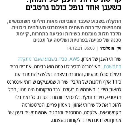
כשענן אחד נופל כולם נרטבים
התקלה בשבוע שעבר השביתה מאות מיליוני משתמשים,
והמחישה עד כמה תשתית האינטרנט העולמית ריכוזית.
מלבד תלות מוגזמת בשירות ופגיעה בתחרות, קיימת
סכנה של פגיעה בפרטיות ושליטה על תכנים
ויקי אוסלנדר
|
06:00, 14.12.21
שירותי הענן של אמזון,
 AWS, סבלו בשבוע שעבר מתקלה 
נפתח בכרטיסייה חדשה
נפתח בכרטיסייה חדשה
נפתח בכרטיסייה חדשה
נפתח בכרטיסייה חדשה
מתמשכת, 
והאינטרנט הזכיר לנו כמה הוא בדיחה. אתרים רבים 
בעולם סבלו מבעיות, והחברה בעצמה נאלצה להתמודד עם 
כ־11 אלף תלונות של מקבלי שירות שמעניקים שירותי אינטרנט 
למאות מיליוני משתמשים בעולם. צבר הלקוחות היה מגוון, החל 
מדיסני+, טינדר ומק’דונלדס ועד וונמו ונינטנדו. כל זאת בלי 
להזכיר את כל שירותי אמזון, מאמזון פריים, הפלטפורמה 
הקמעונאית, אלקסה, המחסנים והנהגים שמשתמשים בענן של 
אמזון ומשרתים מיליוני לקוחות בעצמם. 