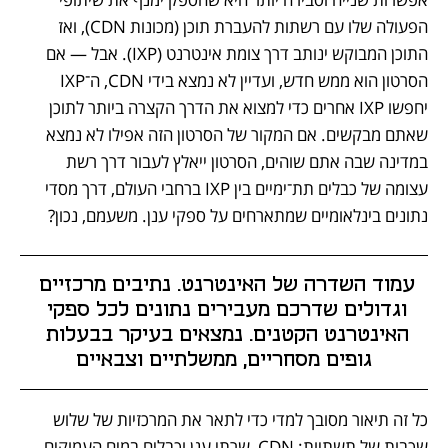
הפעולה שלו עם רשתות להעברת תוכן (מכונות CDN), ואז 
התוכן המבוקש ינותב דרך צומת אינטרנט (IXP). אבל — אם 
הסרטון הוא ממש חדש, ועדיין לא נמצא בידי CDN, ה־IXP 
יחפשו IXP אחרים כדי למצוא את הדרך הקצרה ביותר לתוכן 
שאתם מבקשים. אם המקור של הסרטון הזה אפילו לא נמצא 
במדינה שבה אתם שוהים, הסרטון ייאלץ לעבור דרך רשת 
עצומה של כבלים תת־ימיים בין IXP ברחבי העולם, דרך מסדי 
נתונים בינלאומיים שמתארחים על ספקי ענן. משעמם, נכון?
עמוד השדרה של האינטרנט. נתיבים מרכזיים 
וגדולים שדרכם מעבירים נתונים לכל ספקי 
האינטרנט הקטנים. נמצאים בעיקר בבעלות 
גופים מסחריים, ממשלתיים וצבאיים
כל זה תיאור מסובך למדי כדי לתאר את המרכזיות של שלוש 
שכבות של תשתיות: CDN, שרתי ענן וכבלים במים העמוקים. 