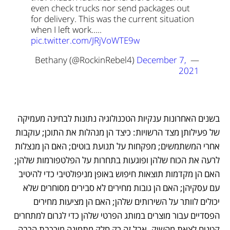
even check trucks nor send packages out 
for delivery. This was the current situation 
when I left work….. 
pic.twitter.com/JRjVoWTE9w
December 7, 
— Bethany (@RockinRebel4) 
2021
בשנים האחרונות ענקיות הטכנולוגיה נתונות לבחינה מעמיקה 
של פעילותן מצד הרשויות: כיצד הן מנהלות את התוכן; עוקבות 
אחרי המשתמשים; מפקחות על תנועת בוטים; האם הן מנצלות 
לרעה את הכוח שלהן ופוגעות בתחרות על הפלטפורמות שלהן; 
האם הן מקדמות תוצאות חיפוש באופן מניפולטיבי כדי להיטיב 
עם עסקיהן; האם הן גובות מחירים לא סבירים מסוחרים שלא 
יכולים לוותר על השירותים שלהן; האם הן מציעות מחירים 
הפסדיים עבור מוצרים במותג הפרטי שלהן כדי לגרום למתחרים 
קטנים לצאת מהשוק. אבל זה רק חלק מתמונה מורכבת הרבה 