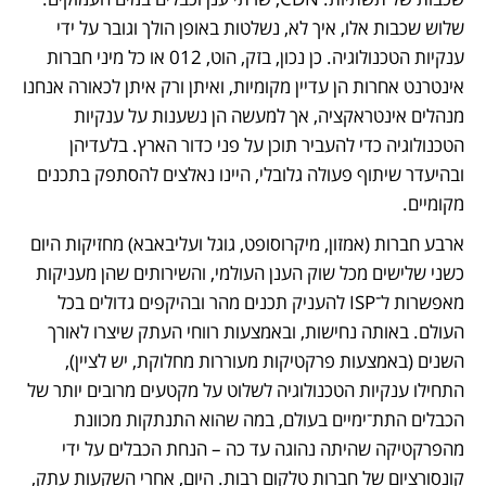
שלוש שכבות אלו, איך לא, נשלטות באופן הולך וגובר על ידי 
ענקיות הטכנולוגיה. כן נכון, בזק, הוט, 012 או כל מיני חברות 
אינטרנט אחרות הן עדיין מקומיות, ואיתן ורק איתן לכאורה אנחנו 
מנהלים אינטראקציה, אך למעשה הן נשענות על ענקיות 
הטכנולוגיה כדי להעביר תוכן על פני כדור הארץ. בלעדיהן 
ובהיעדר שיתוף פעולה גלובלי, היינו נאלצים להסתפק בתכנים 
מקומיים. 
ארבע חברות (אמזון, מיקרוסופט, גוגל ועליבאבא) מחזיקות היום 
כשני שלישים מכל שוק הענן העולמי, והשירותים שהן מעניקות 
מאפשרות ל־ISP להעניק תכנים מהר ובהיקפים גדולים בכל 
העולם. באותה נחישות, ובאמצעות רווחי העתק שיצרו לאורך 
השנים (באמצעות פרקטיקות מעוררות מחלוקת, יש לציין), 
התחילו ענקיות הטכנולוגיה לשלוט על מקטעים מרובים יותר של 
הכבלים התת־ימיים בעולם, במה שהוא התנתקות מכוונת 
מהפרקטיקה שהיתה נהוגה עד כה – הנחת הכבלים על ידי 
קונסורציום של חברות טלקום רבות. היום, אחרי השקעות עתק, 