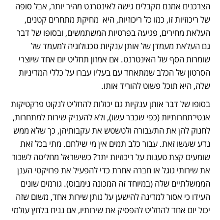
הצרכנים אמנם מקבלים גישה לאינטרנט מהיר יותר, אבל סופה 
של ריכוזיות זו, כמו כל ריכוזיות, היא  מחיקת מתחרים קטנים, 
העלאת מחירים, פגיעה בפרטיות המשתמשים, ובסופו של דבר 
גם העלאת מעמדן של אותן ענקיות טכנולוגיה למעמד של 
שומרות הסף של האינטרנט. אם אמזון תחליט יום אחד שיוצרי 
הסרטון של הכלב שמתאחד עם בעליו עברו על כללי המדיניות 
שלה, היא תוכל פשוט להוריד אותו. 
בסופו של דבר אותן ענקיות גם יכולות להחליט לנקוט פרקטיקות 
אנטי־תחרותיות (כפי שכבר עשו), ולא להעניק שירות למתחרות, 
לחנוק להן את התעבורה ולטשטש את עקבותיהן, כך שלא ממש 
נדע שעשו זאת. עבור כלב תמים אין מי שילחם. מתי בכל זאת 
שומעים קצת טענות על ריכוזיות יתר? כשישראל מחליטה לשכור 
את שירותי גוגל או חברה אחרת כדי להפעיל את פרויקטי הענן 
הממשלתיים שלה (במיוחד זה המכונה נימבוס). גורמים שונים 
העידו כי אסור למדינה להישען על נותן שירות אחד, משום שזה 
יכול יום אחד להחליט להפסיק את שירותיו, אם נניח בלחץ עולמי 