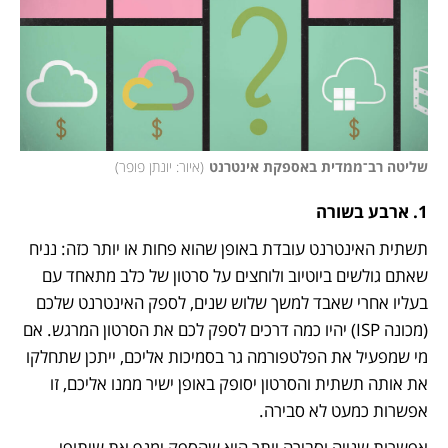
שליטה רב־ממדית באספקת אינטרנט
(
איור: יונתן פופר
)
1. ארבע בשורה
תשתית האינטרנט עובדת באופן שהוא פחות או יותר כזה: נניח 
שאתם גולשים ביוטיוב ולוחצים על סרטון של כלב מתאחד עם 
בעליו אחרי שאבד למשך שלוש שנים, לספק האינטרנט שלכם 
(מכונה ISP) יהיו כמה דרכים לספק לכם את הסרטון המרגש. אם 
מי שמפעיל את הפלטפורמה גר בסמיכות אליכם, ייתכן שתחלקו 
את אותה תשתית והסרטון יסופק באופן ישיר ממנו אליכם, זו 
אפשרות כמעט לא סבירה. 
אפשרות שנייה וסבירה יותר היא שהספק ימנף את שיתופי 