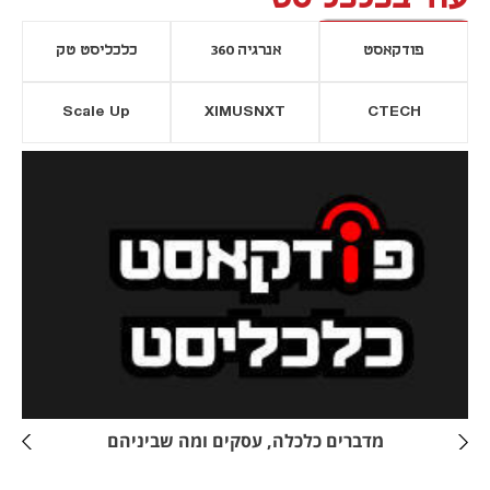
פודקאסט
אנרגיה 360
כלכליסט טק
Scale Up
XIMUSNXT
CTECH
יסייה חדשה
נפתח בכרטיסייה חדשה
מדברים כלכלה, עסקים ומה שביניהם