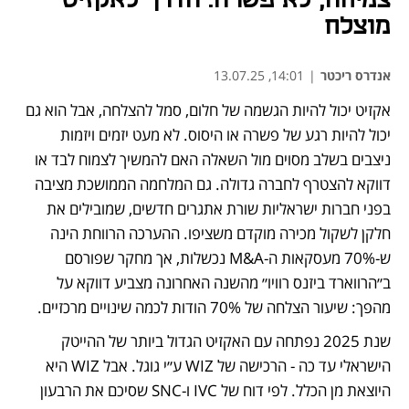
מוצלח
אנדרס ריכטר
|
14:01, 13.07.25
אקזיט יכול להיות הגשמה של חלום, סמל להצלחה, אבל הוא גם 
יכול להיות רגע של פשרה או היסוס. לא מעט יזמים ויזמות 
ניצבים בשלב מסוים מול השאלה האם להמשיך לצמוח לבד או 
דווקא להצטרף לחברה גדולה. גם המלחמה הממושכת מציבה 
בפני חברות ישראליות שורת אתגרים חדשים, שמובילים את 
חלקן לשקול מכירה מוקדם משציפו. ההערכה הרווחת הינה 
ש-70% מעסקאות ה-M&A נכשלות, אך מחקר שפורסם 
ב״הרווארד ביזנס רוויו״ מהשנה האחרונה מצביע דווקא על 
מהפך: שיעור הצלחה של 70% הודות לכמה שינויים מרכזיים. 
שנת 2025 נפתחה עם האקזיט הגדול ביותר של ההייטק 
הישראלי עד כה - הרכישה של WIZ ע״י גוגל. אבל WIZ היא 
היוצאת מן הכלל. לפי דוח של IVC ו-SNC שסיכם את הרבעון 