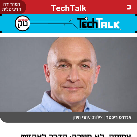
המהדורה
TechTalk
הדיגיטלית
אנדרס ריכטר
| צילום: עמרי מירון
צמיחה, לא פשרה: הדרך לאקזיט