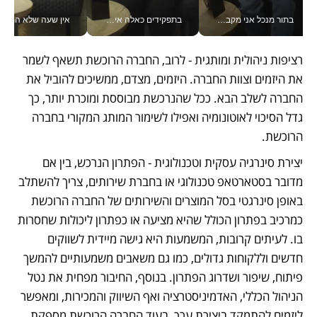
בתור מנכל אני מקבל מאות החלטות ביום, וה- Galaxy Z Fold8 Ultra עוזר לי לחתוך אותן מהר יותר_v
בתפקידים כאלה אי אפשר לחכות: אושרת לוי מניעה השקעות ענק מהטלפון_v
אין שעה שלא התעסקתי במשבר - טל אלכסנדרוביץ’ שגב מנהלת משברים
רציפות ניהולית ומותגית - לרוב, החברה הרוכשת תשאף לשמר 
את היזמים וצוות החברה. היזמים, מצדם, ממשיכים להוביל את 
החברה לשלב הבא. ככל שהנרכשת מבוססת ומוכרת יותר, כך 
גדל הסיכוי לאוטונומיה ואפילו לשימור המותג המקורי בחברה 
הרוכשת. 
יצירת סינרגיה עסקית וטכנולוגית - הפתרון הנרכש, בין אם 
מדובר בסטארטאפ טכנולוגי או בחברת שירותים, צריך להשתלב 
באופן סינרגטי בסל המוצרים והשירותים של החברה הרוכשת 
כמרכיב בפתרון הכולל שהיא מציעה או כפתרון ליכולות שחסרות 
בו. לעיתים קרובות, המשמעות היא גישה מיידית לשווקים 
חדשים וללקוחות גדולים, כמו גם משאבים משמעותיים להמשך 
פיתוח, שיפור ושדרוג הפתרון. בנוסף, החיבור מפחית את נטל 
הניהול הכללי, האדמיניסטרציה ואף השיווק והמכירות, ומאפשר 
ליזמים להתמקד ביצירת ערך, בעוד החברה הרוכשת מספקת 