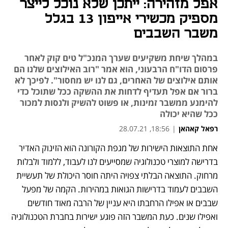
אפל מזהירה: ייתכן שלא נוכל לייצר
מספיק מכשירי אייפון 13 בגלל
משבר השבבים
במהלך שיחת משקיעים שערך המנכ"ל טים קוק לאחר
פרסום הדו"ח הרבעוני, הוא אמר "רוב האילוצים שלנו הם
אותם אילוצים של האחרים, גם לנו יש מחסור". לפיכך לא
ברור אם אפל תעדיף לדחות את ההשקה ככל שתוכל כדי
להימנע ממשבר זמינות, או פשוט להשיק ולנסות למכור
ככל שהיא יכולה
רפאל קאהאן
|
18:56, 28.07.21
אחת התוצאות הישירות של מגפת הקורונה הוא הזינוק האדיר 
נפתח בכרטיסייה חדשה
נפתח בכרטיסייה חדשה
נפתח בכרטיסייה חדשה
נפתח בכרטיסייה חדשה
נפתח בכרטיסייה חדשה
נפתח בכרטיסייה חדשה
בדרישה למוצרי טכנולוגיה שמסייעים לנו לעבוד, ללמוד ולבלות 
מרחוק. התוצאה הבלתי צפויה היתה חוסר היכולת של תעשיית 
השבבים לעמוד בדרישות הגואות במהירות. הקמה של מפעל 
שבבים או אפילו הרחבתו היא עניין של הרבה מאוד חודשים 
ואפילו שנים. כעת המשבר הזה פוגע ישירות בחברת הטכנולוגיה 