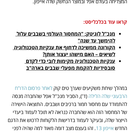
המצליחה בעולם אפל ובמוצר הנחשק שלה אייפון.
קראו עוד בכלכליסט:
מנכ"ל לוגיטק: "המחסור העולמי בשבבים עלול 
להימשך עד שנה"
הקורונה ממשיכה לדחוף את ענקיות הטכנולוגיה 
לשיאים – האם מישהו יעצור אותן?
ענקיות הטכנולוגיה מקימות לובי כדי לקדם 
סובסידיות להקמת מפעלי שבבים בארה"ב
במהלך שיחת משקיעים שערך טים קוק
 לאחר פרסום הדו"ח 
הרבעוני שלה הלילה 
(ד'), הסביר מנכ''ל אפל שהחברה מנסה 
להתמודד עם מחסור חמור ברכיבים ושבבים. התוצאה הישירה 
של המחסור הזה הוא שהחברה כנראה לא תוכל לעמוד ביעדי 
הייצור שלה, ובעיקר לעמוד בדרישות הלקוחות לרכוש את הדגם 
החדש 
אייפון 13
. זהו בעצם מצב דומה מאוד למה שהיה לפני 