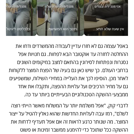
אין שעה שלא התעסקתי במשבר - טל אלכסנדרוביץ’ שגב מנהלת משברים תקשורתיים מכל מקום עם ה- Galaxy Z Fold8 Ultra שלה_v
חינוך הוא המשישמה של החיים שלי - V
כלכליסט דיגיטל
באפל עצמה גם לא חזרו עדיין לעבודה מהמשרדים ודחו את 
ההחלטה לחזרה עד אוקטובר הבא לפחות. גם חנויות אפל 
נסגרות ונפתחות לסירוגין בהתאם למצב במיקומים השונים 
ברחבי העולם. כך שיש כאן גם בעיה של הפצת המוצר ללקוחות 
לאחר מכן. הוסיפו לכך את העלייה במחירי השילוח, שמשפיעים 
גם על מחיר הרכיבים ועל עלויות ההפצה, ותקבלו את אחד 
ממבצעי ההשקה הטכנולוגיים הבעייתיים ביותר עד כה. 
לדברי קוק, "אפל משלמת יותר על המשלוח מאשר הייתי רוצה 
לשלם", רמז עבה לעלויות החדשות שהוא נאלץ להטיל על ייצור 
המוצר. מה שנותר כרגע לראות זה אם אפל תעדיף לדחות את 
ההשקה ככל שתוכל כדי להימנע ממשבר זמינות או פשוט 