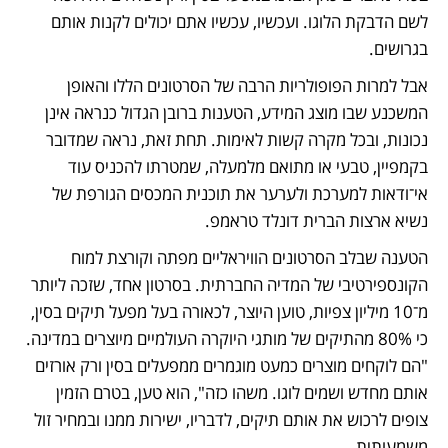
לשם הדבקת הלוגו. ועכשיו, עכשיו אתם יכולים לקנות אותם 
בגרושים. 
אבל למרות הפופולריות הרבה של הסרטונים הללו והאופן 
המשכנע שבו מוצג המידע, הטענות ברובן הגדול כנראה אינן 
נכונות, ובכל מקרה קשות לאימות. תחת זאת, נראה שמדובר 
בקמפיין, טבעי או מתואם מלמעלה, שמטרתו להכניס עוד 
אי־ודאות למערכת ולערער את תוכנית המכסים הגורפת של 
נשיא ארצות הברית דונלד טראמפ.
הטענה שבלב הסרטונים הוויראליים מפתה וקורצת למוח 
הקונספירטיבי של המדיה החברתית. בסרטון אחד, שזכה ליותר 
מ־10 מיליון צפיות, טוען היוצר, לכאורה בעל מפעל תיקים בסין, 
כי 80% מהתיקים של מותגי היוקרה העולמיים מיוצרים במדינה. 
"הם לוקחים מוצרים כמעט מוגמרים ממפעלים בסין ורק אורזים 
אותם מחדש ושמים לוגו. משהו כזה", הוא טען, בטרם הזמין 
צופים לרכוש את אותם תיקים, לדבריו, ישירות ממנו ובמחיר זול 
משמעותית.