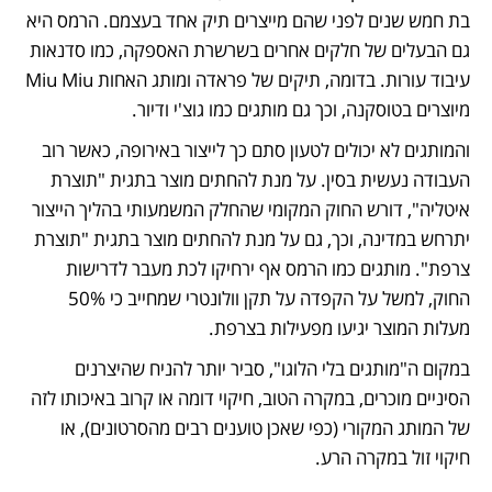
בת חמש שנים לפני שהם מייצרים תיק אחד בעצמם. הרמס היא 
גם הבעלים של חלקים אחרים בשרשרת האספקה, כמו סדנאות 
עיבוד עורות. בדומה, תיקים של פראדה ומותג האחות Miu Miu 
מיוצרים בטוסקנה, וכך גם מותגים כמו גוצ'י ודיור.
והמותגים לא יכולים לטעון סתם כך לייצור באירופה, כאשר רוב 
העבודה נעשית בסין. על מנת להחתים מוצר בתגית "תוצרת 
איטליה", דורש החוק המקומי שהחלק המשמעותי בהליך הייצור 
יתרחש במדינה, וכך, גם על מנת להחתים מוצר בתגית "תוצרת 
צרפת". מותגים כמו הרמס אף ירחיקו לכת מעבר לדרישות 
החוק, למשל על הקפדה על תקן וולונטרי שמחייב כי 50% 
מעלות המוצר יגיעו מפעילות בצרפת.
במקום ה"מותגים בלי הלוגו", סביר יותר להניח שהיצרנים 
הסיניים מוכרים, במקרה הטוב, חיקוי דומה או קרוב באיכותו לזה 
של המותג המקורי (כפי שאכן טוענים רבים מהסרטונים), או 
חיקוי זול במקרה הרע.