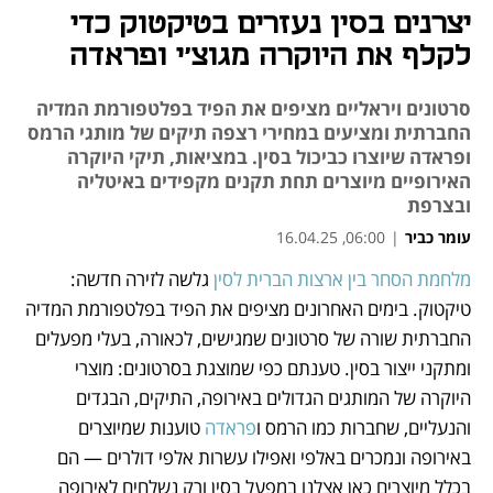
יצרנים בסין נעזרים בטיקטוק כדי
לקלף את היוקרה מגוצ'י ופראדה
סרטונים ויראליים מציפים את הפיד בפלטפורמת המדיה
החברתית ומציעים במחירי רצפה תיקים של מותגי הרמס
ופראדה שיוצרו כביכול בסין. במציאות, תיקי היוקרה
האירופיים מיוצרים תחת תקנים מקפידים באיטליה
ובצרפת
עומר כביר
|
06:00, 16.04.25
מלחמת הסחר בין ארצות הברית לסין
 גלשה לזירה חדשה: 
נפתח בכרטיסייה חדשה
נפתח בכרטיסייה חדשה
טיקטוק. בימים האחרונים מציפים את הפיד בפלטפורמת המדיה 
החברתית שורה של סרטונים שמגישים, לכאורה, בעלי מפעלים 
ומתקני ייצור בסין. טענתם כפי שמוצגת בסרטונים: מוצרי 
היוקרה של המותגים הגדולים באירופה, התיקים, הבגדים 
והנעליים, שחברות כמו הרמס ו
פראדה
 טוענות שמיוצרים 
באירופה ונמכרים באלפי ואפילו עשרות אלפי דולרים — הם 
בכלל מיוצרים כאן אצלנו במפעל בסין ורק נשלחים לאירופה 