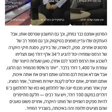
אין שעה שלא התעסקתי במשבר - טל אלכסנדרוביץ’ שגב מנהלת משברים תקשורתיים מכל מקום עם ה- Galaxy Z Fold8 Ultra שלה_v
בתפקידים כאלה אי אפשר לחכות: אושרת לוי מניעה השקעות ענק מהטלפון_v
טכנולוגיה זה לא רק בהייטק: גם תעשיי
הסרטון אומנם כבר נמחק, וכך גם החשבון שפרסם אותו, אבל 
העתקים שלו עדיין מופצים בטיקטוק וכך גם מספר רב של 
סרטונים אחרים. ספק, לכאורה, של בירקין, פסגת תיקי היוקרה 
של הרמס שמחירו יכול להגיע ל־34 אלף דולר (אם תצליחו 
לשכנע את הרמס למכור לכם אחד), טוען שעלות הייצור שלו 
עומדת על 1,400 דולר בלבד. "יותר מ־90% מהמחיר הם הלוגו, 
אבל אם לא אכפת לכם מהלוגו ואתם רוצים את אותה איכות, 
אותם חומרים, אתם יכולים לקנות ישירות מאיתנו", אמר המציג. 
יצרן אחר מציע מכנסי יוגה של לולולמון (או כמו של לולולמון) ב־6 
דולרים במקום 100 דולר, ויש עוד רבים — חלקם מתיימרים 
להיות ספקים רשמיים של מותגי היוקרה, אחרים פשוט טוענים 
שהם מציעים חלופה זהה באיכותה, בשבריר המחיר.