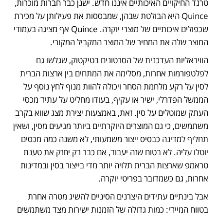
טרנד החיקויים האיכותיים איננו חדש. ישנן כבר חברות מוכרות, 
Quince היא הבולטת שבהן, שמבססות את פעילותן על מכירת 
שכפולים איכותיים של מוצרי יוקרה. Quince אף מציגה בעמודי 
המוצר שלה את המחיר של המוצר המקביל המקורי.
הוויראליות העדכנית של הסרטונים בטיקטוק, שגלשו גם 
לפלטפורמות אחרות, מסלימה את המתחים בין ארצות הברית 
לסין על רקע מלחמת הסחר ויכולה להוות מנוף לחץ נוסף על 
הממשל הפדרלי, ישיר או עקיף, בעודו מחליט על עתיד מכסי 
העתק שמוטלים על סין. זאת, באמצעות יצירת מצג שווא בקרב 
משתמשים, כי גם המוצרים היוקרתיים ביותר מגיעים מסין, ושאין 
תחליף למדינה כבסיס ייצור משמעותי, לא משנה כמה מכסים 
יוטלו עליה. לא בטוח שזה יעבוד, אם כבר רק יחזק את טענת 
טראמפ שארצות הברית תלויה יותר מדי בייצור בסין ובמדינות 
אחרות, גם כשמדובר בפריטי יוקרה.
אבל בינתיים עתידים היצרנים הסיניים להשיג מטרה אחרת 
בטווח המיידי: כמות גדולה של הזמנות ישירות מצד משתמשים 