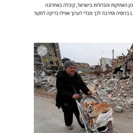
ל"כלכליסט" נודע כי אחת מקרנות הון הסיכון הוותיקות והגדולות בישראל, קיבלה באחרונה 
הצעה להשקעה של 100 מיליון דולר מ־LP ברוסיה וסירבה לכך מבלי לערוך אפילו בדיקה למקור 
נפתח בכרטיסייה חדשה
נפתח בכרטיסייה חדשה