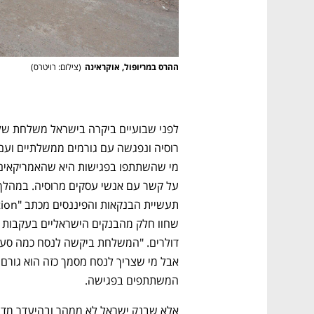
CTech – the
הבית של ההייטק הישראלי
ההרס במריופול, אוקראינה
(
צילום: רויטרס
)
המשתתפים בפגישה. 