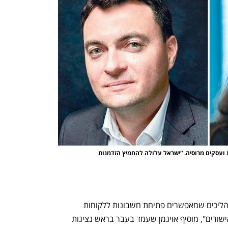
מימין: עו”ד אנה משה ומרק אויגמן המייצגים חברות ועסקים מרוסיה. “ישראל עלולה להחמיץ הזדמנות 
"הבנקים הישראלים נרגעו קצת וגיבשו תהליכים שמאפשרים פתיחת חשבונות ללקוחות 
שיכולים להציג את מקור הכסף ואת כל האישורים", מוסיף אויגמן שעמד בעבר בראש נציגות 