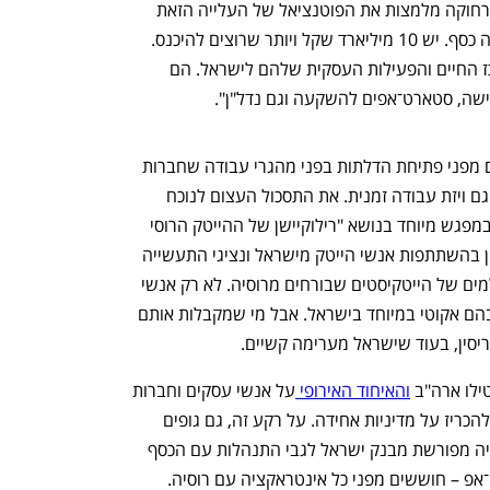
בנק הפועלים ברוסיה. "אבל עדיין ישראל רחוקה מלמצות את הפוטנציאל של העלייה הזאת 
שבאה עם הרבה עניין להשקיע ועם הרבה כסף. יש 10 מיליארד שקל ויותר שרוצים להיכנס. 
אנשי עסקים רבים רוצים להעביר את מרכז החיים והפעילות העסקית שלהם לישראל. הם 
שה, סטארט־אפים להשקעה וגם נדל"ן".
וגם מפני פתיחת הדלתות בפני מהגרי עבודה שחברות 
מבקשות עבורם לא בהכרח אזרחות, אלא גם ויזת עבודה זמנית. את התסכול העצום לנוכח 
המציאות הזאת ניתן היה להרגיש אתמול במפגש מיוחד בנושא "רילוקיישן של ההייטק הרוסי 
לישראל" שערך משרד עורכי הדין פרל כהן בהשתתפות אנשי הייטק מישראל ונציגי התעשייה 
מרוסיה. המשתתפים דיברו על צוותים שלמים של הייטקיסטים שבורחים מרוסיה. לא רק אנשי 
תוכנה, אלא גם אנשי חומרה, שהמחסור בהם אקוטי במיוחד בישראל. אבל מי שמקבלות אותם 
פריסין, בעוד שישראל מערימה קשיים.
לו ארה"ב 
והאיחוד האירופי 
על אנשי עסקים וחברות 
מרוסיה, היא מנסה להלך בין הטיפות ולא להכריז על מדיניות אחידה. על רקע זה, גם גופים 
עסקיים – החל מהבנקים שלא קיבלו הנחיה מפורשת מבנק ישראל לגבי התנהלות עם הכסף 
הרוסי ועד קרנות הון סיכון וחברות סטארט־אפ – חוששים מפני כל אינטראקציה עם רוסיה. 