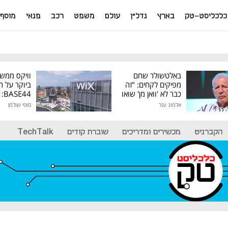
כלכליסט-טק
בארץ
נדל"ן
עולם
משפט
רכב
פנאי
מוסף
באלטשולר שחם
וויקס ממש
מפיקים לקחים: "זה
ביוקר על ר
כבר לא 'וואן מן' שואו
44
של גילעד"
אלמוג עזר
סופי שולמן
מיליון דולר
הקברניט
מכשירים ומדריכים
שוברת קודים
TechTalk