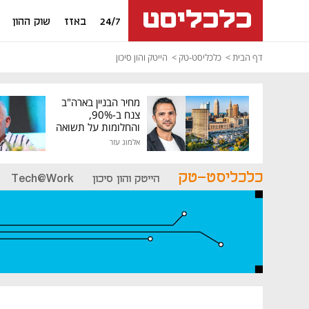
24/7
באזז
שוק ההון
דף הבית
כלכליסט-טק
הייטק והון סיכון
מחיר הבניין בארה"ב
צנח ב-90%,
והחלומות על תשואה
גבוהה התנפצו
אלמוג עזר
כלכליסט-טק
הייטק והון סיכון
Tech@Work