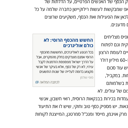
לעתים קרובות ללא הצלחה. אבל זה לא רק הכסף של האנשים הפרטיים, על הדלתות של 
ישראל מתדפקות עשרות חברות סטארט אפ שמבקשות לעשות רילוקיישן כחברה שלמה על כל 
עובדיה, קרנות הון סיכון שרוצות להעביר לכאן את הפעילות ואת הכסף, משקיעים שרוצים 
 מדענים.
בינתיים, משרדי עורכי דין ומנהלי פמילי אופיס מצליחים 
החשש מהכסף הרוסי: לא 
להכניס את העולים החדשים לפעילות עסקית וגם לפתוח 
כולם אוליגרכים
חשבונות בנק עבורם, אבל זה עדיין בשוליים לעומת הרצון 
בכל הנוגע לאוליגרכים, החששות מהכסף 
הרוסי אמנם מוצדקים בחלק מהמקרים, אבל 
הקיים בצד השני. "המשרד שלי הכניס 50–60 מיליון דולר 
על הדרך ישראל מפספסת הזדמנות לקבל 
עירוי, לא רק של כסף, אלא בעיקר של אנשי 
לבנקים בישראל מאז שהחלה המלחמה ויש עוד סכום 
מקצוע בדומה לעלייה של שנות התשעים
דומה בעבודה עם 30 בקשות חשבון פתוחות. במקביל, 
סופי שולמן
לכתבה המלאה
בתי השקעות מעבירים לישראל תיקי מניות בשלמותם 
מבנקים בחו"ל, בעיקר משוויץ. יש זרם עצום של עולים. לא 
מדובר באוליגרכים, אלא בשכירים שהיו בעמדות בכירות בבנקאות הרוסית, רואי חשבון, אנשי 
עסקים בתחום הנדל"ן, הפיננסים והקמעונאות. יש מספיק כסף טוב וחוקי, שיש לו את התיעוד 
הנדרש וכל האישורים", אומר ל"כלכליסט" מרק אויגמן, מייסד ומנכ"ל סמרטגן, המייצגת לקוחות 