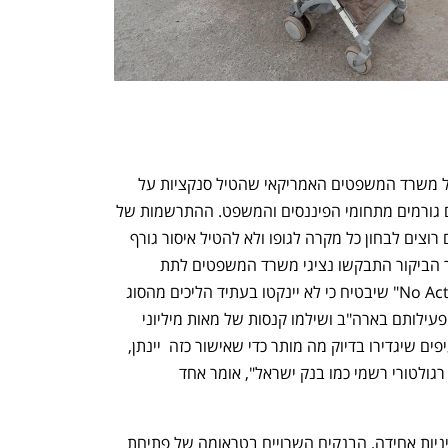
ענף במתח גבוה
מדברים כלכלה, עסקים ומה שב
לפני שבועיים ביקרה בישראל משלחת של משרד המשפטים האמריקאי שהטיל סנקציות על 
רוסיה ונפגשה עם גורמים ממשלתיים ועם גורמים מתחומי הפיננסים והמשפט. ההתרשמות של 
מי שהשתתפו בפגישות היא שהאמריקאים רוצים לבחון כל מקרה לגופו ולא להטיל איסור גורף 
על קשר עם אנשי עסקים מרוסיה. במהלך הביקור התבקשו נציגי משרד המשפטים לתת 
תעשיית הבנקאות והפיננסים מכתב "No Action" שיבטיח כי לא יינקטו בעתיד הליכים מהסוג 
שחוו חלק מהבנקים הישראליים בעקבות פעילותם בארה"ב ושילמו קנסות של מאות מיליוני 
דולרים. "המשלחת ביקשה לנסח כמה סעיפים שיגדירו בדיוק מה מותר כדי שאישור כזה  יינתן, 
אבל מי שצריך לנסח מסמך כזה הוא גורם רגולטורי רשמי כמו בנק ישראל", אומר אחד 
אלא שבנק ישראל לא ממהר ובהיעדר מדיניות אחידה, הבנקים השרויים בטראומה של פתיחת 