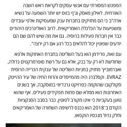
המפגש המסורתי עם אנשי עסקים לקראת ראש השנה 
האזרחית. לאילון מאסק וג'ף בזוס יש יותר השפעה על נשיא 
ארה"ב כי הם מחזיקים בחברות ענק שמעסיקות אלפי עובדים 
ומשפיעות על הכלכלה האמריקאית. לרוב האוליגרכים היהודים 
כבר אין חברות פעילות ברוסיה. גם את מה שיש להם שם הם 
יודעים שפוטין יכול להלאים בכל רגע אם רק ירצה".
עם זאת, פרידמן הוא בעל השליטה בחברת האחזקות אלפא 
שחולשת לא רק על בנק, אלא גם על רשת סופרמרקטים גדולה, 
ואברמוביץ' מחזיק במניות השליטה של ענקית הכרייה הרוסית 
EVRAZ. וקסלברג היה מהמייסדים והרוח החיה של עיר ההייטק 
סקולקובו שהוקמה כפרויקט גרנדיוזי במוסקבה, אך בשנים 
האחרונות הוא ממלא שם פחות תפקידים פעילים. אף שהוא 
טוען בעקביות כי אינו מקורב לפוטין, כבר בסבב הסנקציות 
הקודם ב־2018 הוא נכנס לרשימה השחורה של האמריקאים 
וחלק גדול מנכסיו הוקפאו.