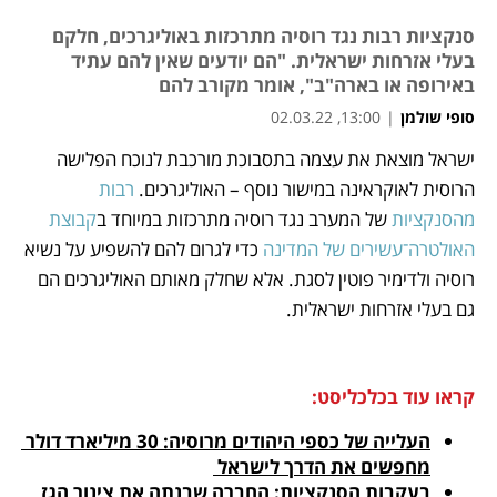
סנקציות רבות נגד רוסיה מתרכזות באוליגרכים, חלקם
בעלי אזרחות ישראלית. "הם יודעים שאין להם עתיד
באירופה או בארה"ב", אומר מקורב להם
סופי שולמן
|
13:00, 02.03.22
ישראל מוצאת את עצמה בתסבוכת מורכבת לנוכח הפלישה 
נפתח בכרטיסייה חדשה
נפתח בכרטיסייה חדשה
נפתח בכרטיסייה חדשה
נפתח בכרטיסייה חדשה
נפתח בכרטיסייה חדשה
נפתח בכרטיסייה חדשה
נפתח בכרטיסייה חדשה
נפתח בכרטיסייה חדשה
הרוסית לאוקראינה במישור נוסף – האוליגרכים. 
רבות 
מהסנקציות
 של המערב נגד רוסיה מתרכזות במיוחד ב
קבוצת 
האולטרה־עשירים של המדינה
 כדי לגרום להם להשפיע על נשיא 
רוסיה ולדימיר פוטין לסגת. אלא שחלק מאותם האוליגרכים הם 
גם בעלי אזרחות ישראלית. 
קראו עוד בכלכליסט:
העלייה של כספי היהודים מרוסיה: 30 מיליארד דולר 
מחפשים את הדרך לישראל 
בעקבות הסנקציות: החברה שבנתה את צינור הגז 