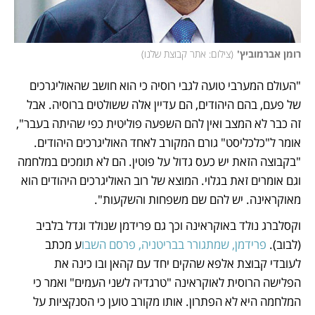
רומן אברמוביץ'
(
צילום: אתר קבוצת שלנו
)
"העולם המערבי טועה לגבי רוסיה כי הוא חושב שהאוליגרכים 
של פעם, בהם היהודים, הם עדיין אלה ששולטים ברוסיה. אבל 
זה כבר לא המצב ואין להם השפעה פוליטית כפי שהיתה בעבר", 
אומר ל"כלכליסט" גורם המקורב לאחד האוליגרכים היהודים. 
"בקבוצה הזאת יש כעס גדול על פוטין. הם לא תומכים במלחמה 
וגם אומרים זאת בגלוי. המוצא של רוב האוליגרכים היהודים הוא 
מאוקראינה. יש להם שם משפחות והשקעות".
וקסלברג נולד באוקראינה וכך גם פרידמן שנולד וגדל בלביב 
(לבוב). 
פרידמן, שמתגורר בבריטניה, פרסם השבו
ע מכתב 
לעובדי קבוצת אלפא שהקים יחד עם קהאן ובו כינה את 
הפלישה הרוסית לאוקראינה "טרגדיה לשני העמים" ואמר כי 
המלחמה היא לא הפתרון. אותו מקורב טוען כי הסנקציות על 