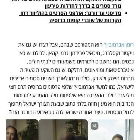
נורד סטרים 2 בדרך לחדלות פירעון
מדיסני עד וורנר: אולפני הסרטים בהוליווד דחו 
הקרנות של שוברי קופות ברוסיה
רומן אברמוביץ'
 הוא המפורסם שבהם, אבל לצדו יש גם את 
ויקטור וקסלברג, מיכאיל פרידמן וגרמן קהאן. לכולם יש כאן 
נכסים, הם נחשבים לתורמים משמעותיים לבתי חולים, 
אוניברסיטאות ומוזיאונים, לחלקם יש גם השקעות פעילות 
חברות הייטק ולא רק. כולם תרמו לאורך השנים סכומים אדירים 
לישראל, כמו למשל אברמוביץ' שלפי פרסומים ברוסיה תרם חצי 
מיליארד דולר. ההערכה היא שלפחות חלק מהמניע לתרומות 
הנדיבות הוא מעין חוזה בלתי כתוב שבעת הצורך ישראל תהפוך 
לנמל מבטחים. כיצד אמורה ישראל לנהוג באירוע המורכב הזה?