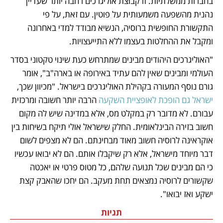
בחברות ממשלתיות. זו קבוצת אוליגרכים רחבה יותר שעדיין 
נהנית מהשפעה משמעותית על פוטין. עם זאת, על פי 
התקשורת החופשית ברוסיה, הנשיא מבודד למדי באחרונה 
ומקבל את ההחלטות בעצמו ללא התייעצויות.
"האוליגרכים היהודים מבינים שמתרחש כעת שינוי טקטוני בסדר 
העולמי ומבינים שאין להם עתיד באירופה או בארה"ב", אומר 
גורם נוסף המעורה בקהילת האוליגרכים בישראל. "מכיוון שכך, 
ישראל גם הופכת לאופציית השקעה
 הרבה יותר חשובה ומרכזית 
עבורם. לא מדובר רק במקלט מס, אלא במדינה שיש לה מקום 
חשוב בזירה הבינלאומית. החלק שישראל אולי תיקח בשיחות בין 
אוקראינה לרוסיה חשוב מאוד מבחינתם. הם לא מצפים לשום 
דבר מיוחד מישראל, אלא רק שיקבלו אותם. הם לא יבואו עכשיו 
כי הם מבינים שכל תנועה שלהם, כל מטוס פרטי או יאכטה 
שקשורים לרוסיה נמצאים תחת מעקב. הם יחכו שהאבק קצת 
ישקע ואז יבואו".
תגיות