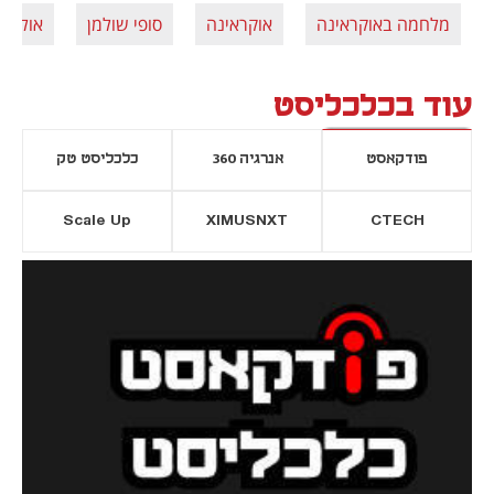
מלחמה באוקראינה
אוקראינה
סופי שולמן
אוליגר
עוד בכלכליסט
פודקאסט
אנרגיה 360
כלכליסט טק
Scale Up
XIMUSNXT
CTECH
יסייה חדשה
נפתח בכרטיסייה חדשה