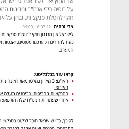
שר החוץ יאיר לפיד אמר כי "ישרא
על רוסיה בידי ארה"ב ומדינות המער
חוקי להטלת סנקציות, ובהן על אול
צבי זרחיה
06:00, 16.03.22
המערב. 
קראו עוד בכלכליסט:
האירופי
הסנקציות מחריפות: בריטניה תעלה את
אחרי שעתודות המט"ח שלה הוקפאו: רו