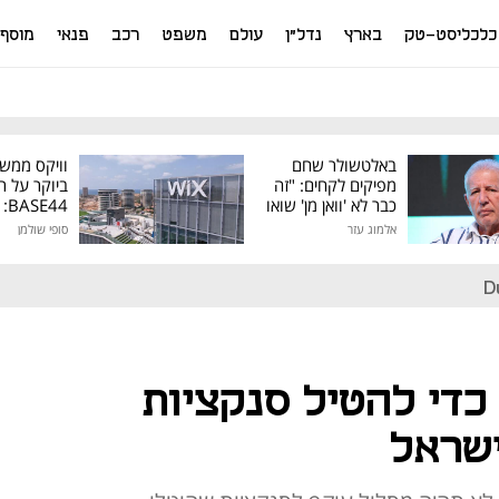
כלכליסט-טק
בארץ
נדל"ן
עולם
משפט
רכב
פנאי
מוסף
באלטשולר שחם
וויקס ממש
מפיקים לקחים: "זה
ביוקר על ר
כבר לא 'וואן מן' שואו
44
של גילעד"
אלמוג עזר
סופי שולמן
מיליון דולר
D
 כדי להטיל סנקציות
ישראל