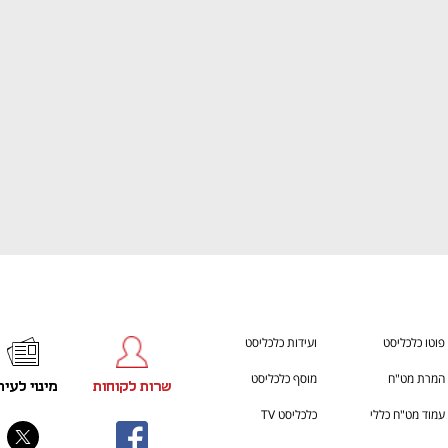
ענף במתח גבוה
מדברים כלכלה, עסקים ומה שב
פוטו כלכליסט
ועידות כלכליסט
המרת מט"ח
מוסף כלכליסט
שרות לקוחות
מינוי לעית
עמוד מט"ח כללי
כלכליסט TV