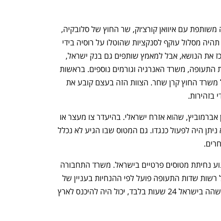
שר החוץ יאיר לפיד אמר שלשום בהצהרה משותפת עם איוואן קורצ׳וק, שר החוץ של סלובקיה, 
במשרד החוץ בברטיסלבה, כי "ישראל לא תהיה מסלול עוקף לסנקציות שהוטלו על רוסיה בידי 
ארה"ב ומדינות המערב". משרד החוץ מרכז את הנושא, אבל למאמץ שותפים גם בנק ישראל, 
משרד האוצר, משרד הכלכלה, רשות שדות התעופה, משרד האנרגיה וגורמים נוספים. בראשות 
הצוות עומדת המשנה ליועץ המשפטי של משרד החוץ קרן שחר. הצוות הזה בעצם קובע את 
 בזהירות.
הנה, השבוע נחת בישראל האוליגרך רומן אברמוביץ, שהוא אזרח ישראלי. בהיעדר צו מעצר או 
איסור אחר שימנע את כניסתו לישראל, לא ניתן היה לפעול כנגדו. גם המטוס שבו הגיע לא נכלל 
רים. 
זאת ועוד. בינתיים, אין הנחייה חדשה למנוע נחיתת מטוסים פרטיים בישראל. משרד התחבורה 
בראשות השרה מרב מיכאלי המופקדת על רשות שדות התעופה פועל לפי ההנחיות בעניין של 
משרד החוץ. כך, אברמוביץ, שלפי ידיעות שהה בישראל 24 שעות בלבד, יכול היה להיכנס לארץ 