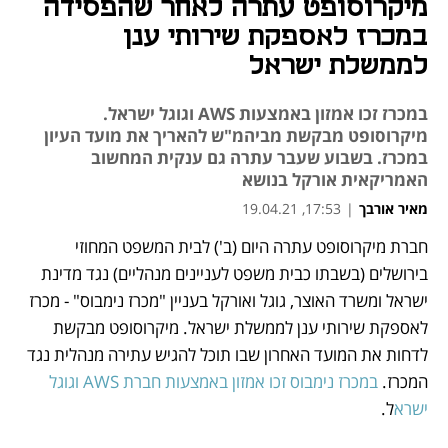
מיקרוסופט עתרה לאחר שהפסידה
במכרז לאספקת שירותי ענן
לממשלת ישראל
במכרז זכו אמזון באמצעות AWS וגוגל ישראל.
מיקרוסופט מבקשת מביהמ"ש להאריך את מועד העיון
במכרז. בשבוע שעבר עתרה גם ענקית המחשוב
האמריקאית אורקל בנושא
מאיר אורבך
|
17:53, 19.04.21
חברת מיקרוסופט עתרה היום (ב') לבית המשפט המחוזי 
נפתח בכרטיסייה חדשה
נפתח בכרטיסייה חדשה
נפתח בכרטיסייה חדשה
נפתח בכרטיסייה חדשה
נפתח בכרטיסייה חדשה
בירושלים (בשבתו כבית משפט לעניינים מנהליים) נגד מדינת 
ישראל ומשרד האוצר, גוגל ואורקל בעניין "מכרז נימבוס" - מכרז 
לאספקת שירותי ענן לממשלת ישראל. מיקרוסופט מבקשת 
לדחות את המועד האחרון שבו תוכל להגיש עתירה מנהלית נגד 
המכרז. 
במכרז נימבוס זכו אמזון באמצעות חברת AWS וגוגל 
ישרא
ל. 