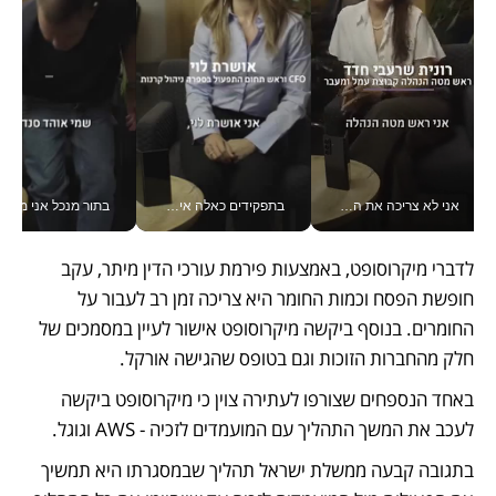
אני לא צריכה את המשרד: רונית שרעבי-חדד מנהלת ארגון של 30000 עובדים מכל מקום_v
בתפקידים כאלה אי אפשר לחכות: אושרת לוי מניעה השקעות ענק מהטלפון_v
בתור מנכל אני מקבל מאות הח
לדברי מיקרוסופט, באמצעות פירמת עורכי הדין מיתר, עקב 
חופשת הפסח וכמות החומר היא צריכה זמן רב לעבור על 
החומרים. בנוסף ביקשה מיקרוסופט אישור לעיין במסמכים של 
חלק מהחברות הזוכות וגם בטופס שהגישה אורקל.
באחד הנספחים שצורפו לעתירה צוין כי מיקרוסופט ביקשה 
לעכב את המשך התהליך עם המועמדים לזכיה - AWS וגוגל. 
בתגובה קבעה ממשלת ישראל תהליך שבמסגרתו היא תמשיך 