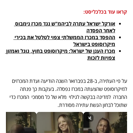
קראו עוד בכלכליסט:
אורקל ישראל עתרה לביהמ"ש נגד מכרז נימבוס 
לאחר הפסדה
ההפסד במכרז הממשלתי צפוי לטלטל את בכירי 
מיקרוסופט בישראל
מכרז הענן של ישראל: מיקרוסופט בחוץ, גוגל ואמזון 
צפויות לזכות
על פי העתירה, ב-28 בפברואר השנה הודיעה ועדת המכרזים 
למיקרוסופט שהצעתה במכרז נפסלה. בעקבות כך פנתה 
החברה  למדינה בבקשה לגילוי  מלא של כל מסמכי  המכרז כדי 
שתוכל לבחון הגשת עתירה מסודרת. 