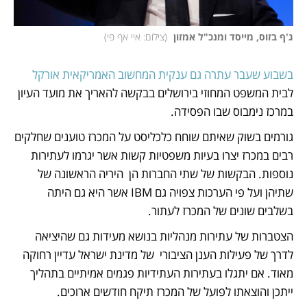
ג'ף בזוס, מייסד ומנכ"ל אמזון 
(
צילום: איי אף פי
)
בשבוע שעבר עתרה גם ענקית המחשוב האמריקאית אורקל
לבית המשפט המחוזי בירושלים בבקשה להאריך את מועד העיון 
במרכז נימבוס שבו הפסידה.
גורמים בשוק שאיתם שוחח כלכליסט על המכרז טוענים שחלקים 
רבים במכרז יצרו בעיות משפטיות קשות אשר יגרמו לעתירות 
נוספות. הבקשות של שתי החברות הן  היריה הראשונה של 
שתיהן ועל פי הערכות צפויה גם IBM אשר היא גם היתה 
בשלבים שונים של המכרז לעתור. 
הצטברות של עתירות מנהליות בנושא מעידות גם שהיציאה 
לדרך של פעילות הענן הציבורי  של מדינת ישראל עדיין רחוקה 
מאוד. אם יתגלו בעתירות העתידיות פגמים אמיתיים בתהליך 
ייתכן והוצאתו לפועל של המכרז תיקח חודשים ארוכים.