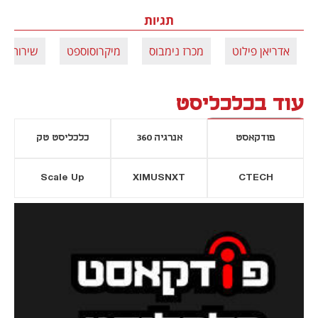
תגיות
אדריאן פילוט
מכרז נימבוס
מיקרוסוספט
שירותי ע
עוד בכלכליסט
פודקאסט
אנרגיה 360
כלכליסט טק
Scale Up
XIMUSNXT
CTECH
יסייה חדשה
נפתח בכרטיסייה חדשה