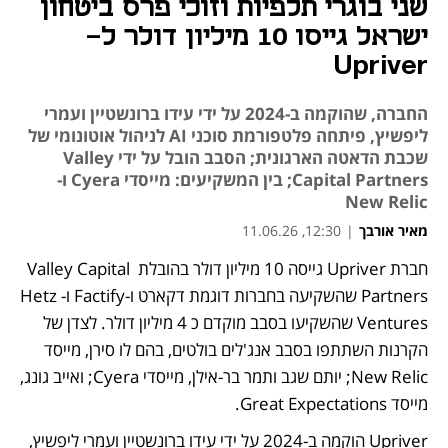
שני בוגרי תלפיות וזוכי פרס ביטחון
ישראל גייסו 10 מיליון דולר ל-
Upriver
החברה, שהוקמה ב-2024 על ידי עידו ברונשטיין ועמרי
ליפשיץ, פיתחה פלטפורמת סוכני AI לניהול אוטונומי של
שכבת הדאטה הארגונית; הסבב הובל על ידי Valley
Capital Partners; בין המשקיעים: מייסדי Cyera ו-
New Relic
מאיר אורבך
|
12:30, 11.06.26
חברת Upriver גייסה 10 מיליון דולר בהובלת Valley Capital 
Partners שהשקיעה בחברות דוגמת דקארט ו-Factify ו-Hetz 
Ventures שהשקיעו בסבב מוקדם כ 4 מיליון דולר. לצדן של 
הקרנות השתתפו בסבב אנג'לים בולטים, בהם לו סירן, מייסד 
New Relic; יותם שגב ותמר בר-אילן, מייסדי Cyera; ואייב גונג, 
מייסד Great Expectations. 
Upriver הוקמה ב-2024 על ידי עידו ברונשטיין ועמרי ליפשיץ, 