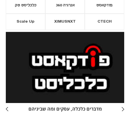
פודקאסט
אנרגיה 360
כלכליסט טק
Scale Up
XIMUSNXT
CTECH
יסייה חדשה
נפתח בכרטיסייה חדשה
מדברים כלכלה, עסקים ומה שביניהם