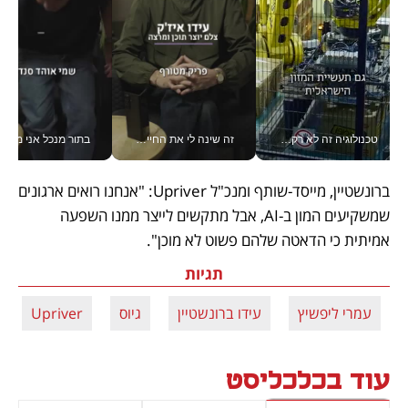
טכנולוגיה זה לא רק בהייטק: גם תעשיית המזון הישראלית מאמצת כלי AI, אוטומציה וניתוח דאטה בזמן אמת
זה שינה לי את החיים: איך עידו איז'ק הופך את הסמארטפון לכלי צילום מקצועי_v
בתור מנכל אני מקבל מאות הח
ברונשטיין, מייסד-שותף ומנכ"ל Upriver: "אנחנו רואים ארגונים 
שמשקיעים המון ב-AI, אבל מתקשים לייצר ממנו השפעה 
אמיתית כי הדאטה שלהם פשוט לא מוכן".
תגיות
עמרי ליפשיץ
עידו ברונשטיין
גיוס
Upriver
עוד בכלכליסט