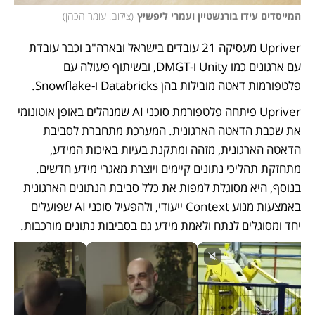
המייסדים עידו בורנשטיין ועמרי ליפשיץ
(
צילום: עומר הכהן
)
Upriver מעסיקה 21 עובדים בישראל ובארה"ב וכבר עובדת 
עם ארגונים כמו Unity ו-DMGT, ובשיתוף פעולה עם 
פלטפורמות דאטה מובילות בהן Databricks ו-Snowflake.  
Upriver פיתחה פלטפורמת סוכני AI שמנהלים באופן אוטונומי 
את שכבת הדאטה הארגונית. המערכת מתחברת לסביבת 
הדאטה הארגונית, מזהה ומתקנת בעיות באיכות המידע, 
מתחזקת תהליכי נתונים קיימים ויוצרת מאגרי מידע חדשים. 
בנוסף, היא מסוגלת למפות את כלל סביבת הנתונים הארגונית 
באמצעות מנוע Context ייעודי, ולהפעיל סוכני AI שפועלים 
יחד ומסוגלים לנתח ולאמת מידע גם בסביבות נתונים מורכבות.