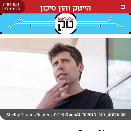
המהדורה
הייטק והון סיכון
הדיגיטלית
סם אלטמן, מנכ"ל ומייסד OpenAI
(צילום: Shelby Tauber/Reuters)