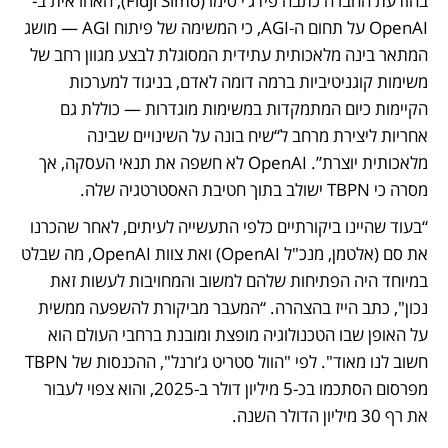
בהודעת החברה כתבה פידג’י סימו (Fidji Simo), האחראית ב-
OpenAI על תחום ה-AGI, כי המשימה של פיתוח AGI — מושג 
המתאר בינה מלאכותית עתידית המסוגלת לבצע מגוון רחב של 
משימות קוגניטיביות ברמה דומה לאדם, בניגוד למערכות 
הקיימות כיום המתמקדות במשימות מוגדרות — כוללת גם 
אחריות ליצירת מרחב ל“שיח בונה על השינויים שבינה 
מלאכותית יוצרת”. OpenAI לא חשפה את תנאי העסקה, אך 
מסרה כי TBPN ישולב בתוך חטיבת האסטרטגיה שלה.
“בעוד שהיינו ביקורתיים כלפי התעשייה לעיתים, לאחר שהכרנו 
את סם (אלטמן, מנכ"ל OpenAI) ואת צוות OpenAI, מה שבלט 
במיוחד היה הפתיחות שלהם למשוב והמחויבות לעשות זאת 
נכון", כתב הייז בהצהרה. “המעבר מביקורת להשפעה ממשית 
על האופן שבו הטכנולוגיה מופצת ומובנת ברחבי העולם הוא 
חשוב לנו מאוד". לפי "הוול סטריט ג’ורנל", ההכנסות של TBPN 
מפרסום הסתכמו בכ-5 מיליון דולר ב-2025, והוא צפוי לעבור 
את רף 30 מיליון הדולר השנה.