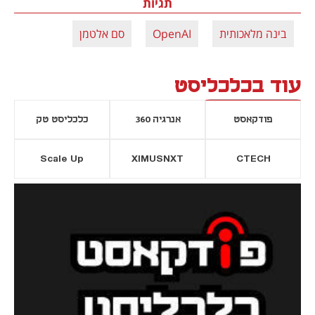
תגיות
בינה מלאכותית
OpenAI
סם אלטמן
עוד בכלכליסט
פודקאסט
אנרגיה 360
כלכליסט טק
Scale Up
XIMUSNXT
CTECH
יסייה חדשה
נפתח בכרטיסייה חדשה