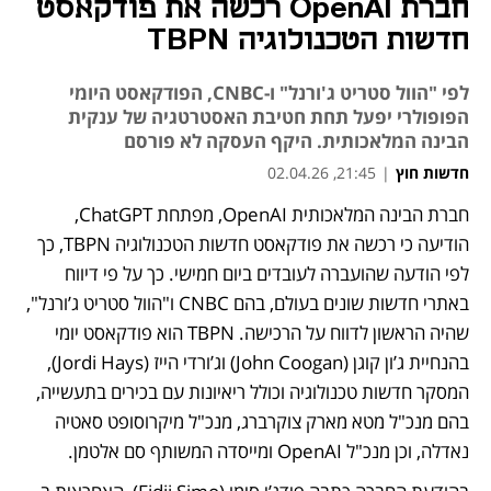
חברת OpenAI רכשה את פודקאסט
חדשות הטכנולוגיה TBPN
לפי "הוול סטריט ג'ורנל" ו-CNBC, הפודקאסט היומי
הפופולרי יפעל תחת חטיבת האסטרטגיה של ענקית
הבינה המלאכותית. היקף העסקה לא פורסם
חדשות חוץ
|
21:45, 02.04.26
חברת הבינה המלאכותית OpenAI, מפתחת ChatGPT, 
הודיעה כי רכשה את פודקאסט חדשות הטכנולוגיה TBPN, כך 
לפי הודעה שהועברה לעובדים ביום חמישי. כך על פי דיווח 
באתרי חדשות שונים בעולם, בהם CNBC ו"הוול סטריט ג’ורנל", 
שהיה הראשון לדווח על הרכישה. TBPN הוא פודקאסט יומי 
בהנחיית ג’ון קוגן (John Coogan) וג’ורדי הייז (Jordi Hays), 
המסקר חדשות טכנולוגיה וכולל ריאיונות עם בכירים בתעשייה, 
בהם מנכ"ל מטא מארק צוקרברג, מנכ"ל מיקרוסופט סאטיה 
נאדלה, וכן מנכ"ל OpenAI ומייסדה המשותף סם אלטמן. 