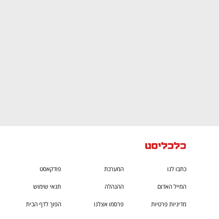
CTech – the
הבית של ההייטק הישראלי
כתבו לנו
המערכת
פודקאסט
המייל האדום
ההנהלה
תנאי שימוש
מדיניות פרטיות
פרסמו אצלנו
הפוך לדף הבית