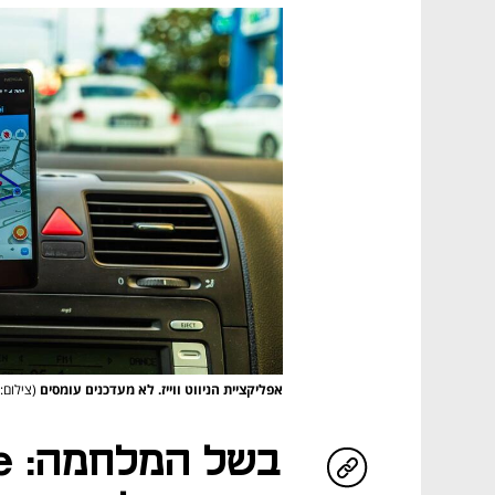
אפליקציית הניווט ווייז. לא מעדכנים עומסים
(צילום: lad Ispas / Shutterstock