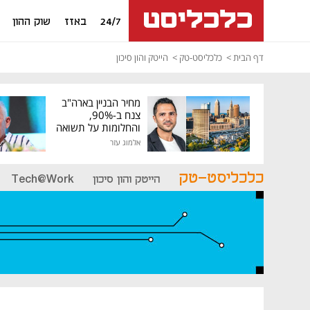
24/7
באזז
שוק ההון
דף הבית
כלכליסט-טק
הייטק והון סיכון
מחיר הבניין בארה"ב
צנח ב-90%,
והחלומות על תשואה
גבוהה התנפצו
אלמוג עזר
כלכליסט-טק
הייטק והון סיכון
Tech@Work