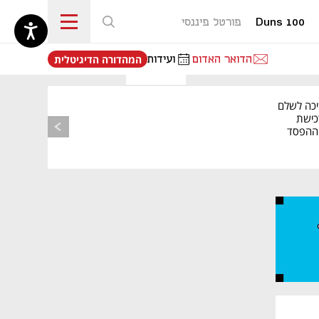
Duns 100
פורטל פיננסי
נפתח בכרטיסייה חדשה
הדואר האדום
ועידות
המהדורה הדיגיטלית
יכה לשלם
כישת
BASE: ההפסד
הרבעוני זינק ל-76