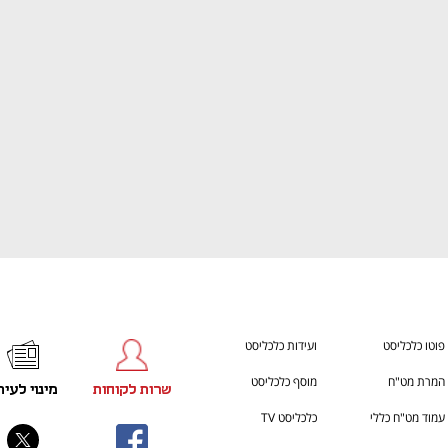
ענף במתח גבוה
מדברים כלכלה, עסקים ומה שב
פוטו כלכליסט
ועידות כלכליסט
המרת מט"ח
מוסף כלכליסט
שרות לקוחות
מינוי לעית
עמוד מט"ח כללי
כלכליסט TV