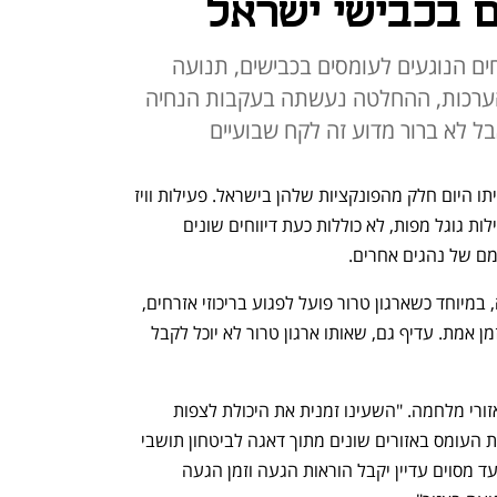
ם בכבישי ישראל
חים הנוגעים לעומסים בכבישים, תנועה
ההערכות, ההחלטה נעשתה בעקבות הנחיה
בל לא ברור מדוע זה לקח שבועיים
 השביתו היום חלק מהפונקציות שלהן בישראל. פעילות וויז 
(Waze) שנרכשה על ידי גוגל, כמו גם פעילות גוגל מפות, לא כוללות כעת דיווחים שונים 
מם של נהגים אחרים. 
ההיגיון מאחורי המהלך, שבעתות מלחמה, במיוחד כשארגון טרור פועל לפגוע בריכוזי אזרחים, 
ריכוזים כאלה לא יהיו ידועים ומעודכנים בזמן אמת. עדיף גם, שאותו ארגון טרור לא יוכל לקבל 
לפי גוגל פעולת ההשבתה אינה חריגה לאזורי מלחמה. "השעינו זמנית את היכולת לצפות 
בגודש תנועת הרכבים בזמן אמת ואת מידת העומס באזורים שונים מתוך דאגה לביטחון תושבי 
האזור", מסרו לכלכליסט. "כל מי שינווט ליעד מסוים עדיין יקבל הוראות הגעה וזמן הגעה 