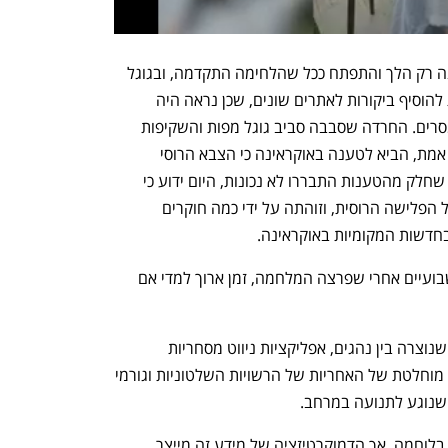
התפקיד של גוגל מפות במלחמת אוקראינה רק הלך והתפתח ככל שהלחימה התקדמה, ובגוגל 
אף שיבשו בשלב מסוים גם את האפשרות להוסיף ביקורות לאתרים שונים, שכן נראה היה 
שהפונקציונאליות שימשה גם להעברת מסרים. החרדה שסבבה סביב גוגל מפות והשקיפות 
הגדולה שהציעה לכל מי שחפץ בה ובזמן אמת, הביא לטענה באוקראינה כי הצבא הרוסי 
השתמש וסימן על גבי המפות מטרות. אף שחלק מהטענות התבררו לא נכונות, היום ידוע כי 
תעבורת הנתונים מגוגל מפות הצביעה על הפלישה הרוסית, וזוהתה על ידי כמה חוקרים 
חדשות המקומיות באוקראינה. 
ההחלטה להשבית את הפעילות מגיעה שבועיים אחרי שפרצה המלחמה, זמן ארוך למדי אם 
הדבר מדגיש את הסכנה שטמונה בתלות שנוצרה בין נהגים, אפליקציות ניווט מסחריות 
והמדינה. וכן מדגישה את הסכנה במסירה מוחלטת של האחריות של הרשויות השלטוניות וגורמי 
 שנוגע לתנועה במרחב.  
מפות ונתונים גיאוגרפיים תמיד היו מפתח בלוחמה, אך הדמוקרטיזציה של מידע זה מייצר 