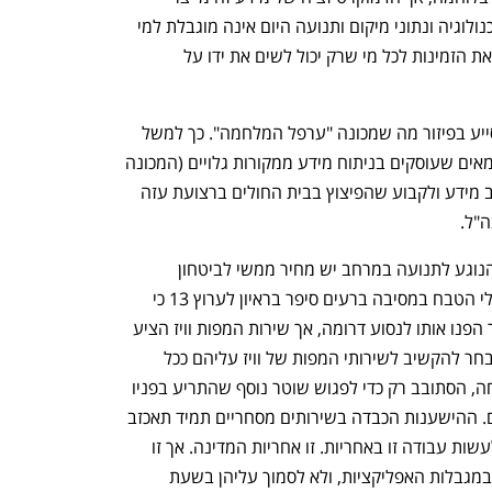
מורכבויות חדשות במיוחד. הזמינות של טכנולוגיה ונתוני מיקום ותנועה היום אינה מוגבלת למי 
שברשותם ציוד צבאי מיוחד, היא מגדילה את הזמינות לכל מי שרק יכול לשים את ידו על 
בחלק מהמקרים דמוקרטיזציה זו יכולה לסייע בפיזור מה שמכונה "ערפל המלחמה". כך למשל 
בימים האחרונים השתמשו אנליסטים עצמאים שעוסקים בניתוח מידע ממקורות גלויים (המכונה 
OSINT), בנתונים מגוגל מפות כדי להצליב מידע ולקבוע שהפיצוץ בבית החולים ברצועת עזה 
באותה נשימה, להפרטת המיפוי והמידע הנוגע לתנועה במרחב יש מחיר ממשי לביטחון 
התושבים בישראל. תמיר לשץ אחד מניצולי הטבח במסיבה ברעים סיפר בראיון לערוץ 13 כי 
כשהחלו להימלט מהאירוע, כוחות השיטור הפנו אותו לנסוע דרומה, אך שירות המפות וויז הציע 
לו שוב ושוב להסתובב על עקבותיו. לשץ בחר להקשיב לשירותי המפות של וויז עליהם ככל 
הנראה הוא סומך כבר שנים רבות ובהצלחה, הסתובב רק כדי לפגוש שוטר נוסף שהתריע בפניו 
בבהילות לשוב דרומה בשל סכנת מחבלים. ההישענות הכבדה בשירותים מסחריים תמיד תאכזב 
בשעת משבר, אין גם סיבה לצפות מהם לעשות עבודה זו באחריות. זו אחריות המדינה. אך זו 
אחריות המשתמשים עצמם גם כן, להכיר במגבלות האפליקציות, ולא לסמוך עליהן בשעת 