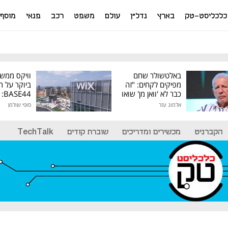
כלכליסט-טק
בארץ
נדל"ן
עולם
משפט
רכב
פנאי
מוסף
באלטשולר שחם
וויקס ממש
מפיקים לקחים: "זה
ביוקר על ר
כבר לא 'וואן מן' שואו
44
של גילעד"
אלמוג עזר
סופי שולמן
מיליון דולר
הקברניט
מכשירים ומדריכים
שוברת קודים
TechTalk