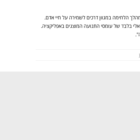
תגובת דובר צה"ל: "פיקוד העורף פועל במהלך הלחימה במגוון דרכים לשמירה על חיי אדם. 
הפיקוד פעל יחד עם חברת ווייז לרידוד ויזואלי בלבד של עומסי התנועה המוצגים באפליקציה. 
".
נפתח בכרטיסייה חדשה
נפתח בכרטיסייה חדשה