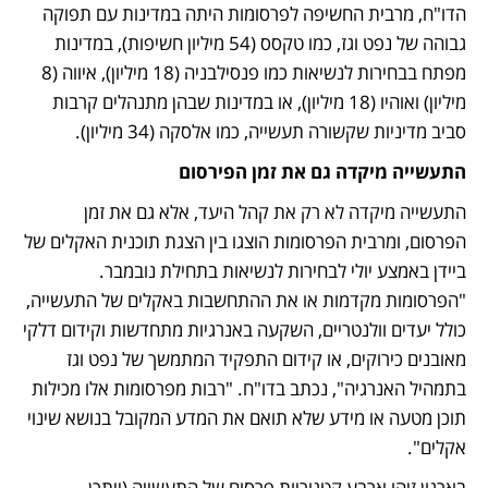
הדו"ח, מרבית החשיפה לפרסומות היתה במדינות עם תפוקה 
גבוהה של נפט וגז, כמו טקסס (54 מיליון חשיפות), במדינות 
מפתח בבחירות לנשיאות כמו פנסילבניה (18 מיליון), איווה (8 
מיליון) ואוהיו (18 מיליון), או במדינות שבהן מתנהלים קרבות 
סביב מדיניות שקשורה תעשייה, כמו אלסקה (34 מיליון).
התעשייה מיקדה גם את זמן הפירסום
התעשייה מיקדה לא רק את קהל היעד, אלא גם את זמן 
הפרסום, ומרבית הפרסומות הוצגו בין הצגת תוכנית האקלים של 
ביידן באמצע יולי לבחירות לנשיאות בתחילת נובמבר. 
"הפרסומות מקדמות או את ההתחשבות באקלים של התעשייה, 
כולל יעדים וולנטריים, השקעה באנרגיות מתחדשות וקידום דלקי 
מאובנים כירוקים, או קידום התפקיד המתמשך של נפט וגז 
בתמהיל האנרגיה", נכתב בדו"ח. "רבות מפרסומות אלו מכילות 
תוכן מטעה או מידע שלא תואם את המדע המקובל בנושא שינוי 
אקלים".
בארגון זיהו ארבע קטגוריות פרסום של התעשייה (ייתכן 