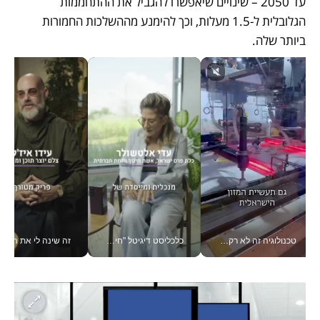
עד 2050 – שינויים שיאפשרו להגביל את ההתחממות 
הגלובלית ל-1.5 מעלות, וכך להימנע מההשלכות החמורות 
ביותר שלה.
טכנולוגיה זה לא רק בהייטק: גם תעשיית המזון הישראלית מאמצת כלי AI, אוטומציה וניתוח דאטה בזמן אמת
כלכליסט דיגיטל "חינוך הוא המשימה של החיים שלי"_v
זה שינה לי את החיים: 