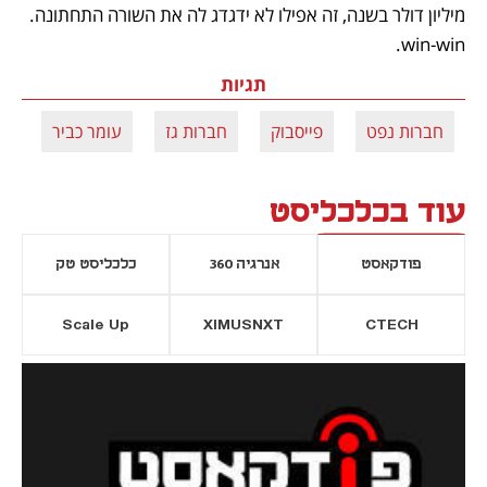
מיליון דולר בשנה, זה אפילו לא ידגדג לה את השורה התחתונה. 
win-win.
תגיות
חברות נפט
פייסבוק
חברות גז
עומר כביר
עוד בכלכליסט
פודקאסט
אנרגיה 360
כלכליסט טק
Scale Up
XIMUSNXT
CTECH
יסייה חדשה
נפתח בכרטיסייה חדשה