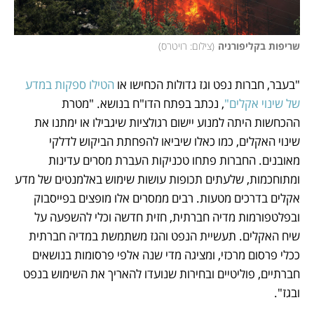
שריפות בקליפורניה
(
צילום: רויטרס
)
"בעבר, חברות נפט וגז גדולות הכחישו או 
הטילו ספקות במדע 
של שינוי אקלים"
, נכתב בפתח הדו"ח בנושא. "מטרת 
ההכחשות היתה למנוע יישום רגולציות שיגבילו או ימתנו את 
שינוי האקלים, כמו כאלו שיביאו להפחתת הביקוש לדלקי 
מאובנים. החברות פתחו טכניקות העברת מסרים עדינות 
ומתוחכמות, שלעתים תכופות עושות שימוש באלמנטים של מדע 
אקלים בדרכים מטעות. רבים ממסרים אלו מופצים בפייסבוק 
ובפלטפורמות מדיה חברתית, חזית חדשה וכלי להשפעה על 
שיח האקלים. תעשיית הנפט והגז משתמשת במדיה חברתית 
ככלי פרסום מרכזי, ומציגה מדי שנה אלפי פרסומות בנושאים 
חברתיים, פוליטיים ובחירות שנועדו להאריך את השימוש בנפט 
ובגז".