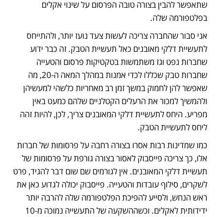
שתאפשר להבין בצורה טובה הפרסום על שינוי אקלים 
בפלטפורמה שלה.
אני סבור שהחברה צריכה לעשות צעד נועז יותר, ולהתייחס 
לתעשיית דלקי מאובנים כאל תעשיית הטבק. זה כבר ידוע 
שחברות נפט וגז משתמשות בטקטיקות פרסום והטעייה 
שחברות טבק שכללו לכדי אמנות במהלך המאה ה-20, מה 
שאפשר להן לחמוק במשך זמן רב מאחריות כלשהי למעשיהן 
ולהמשיך למכור את הרעלים הקטלניים שלהם כמעט באין 
מפריע. היחס לתעשיית דלקי המאובנים צריך, לכן, להיות זהה 
ליחס לתעשיית הטבק.
כמו שמדינות רבות אסרו בצורה רחבה על פרסומות של חברות 
אלו, כך צריכה פייסבוק לאסור בצורה גורפת על פרסומות של 
תעשיית דלקי המאובנים. אין לגורמים שם שום דבר להגיד, פרט 
לשקרים, סילוף עובדות והטעייה. פייסבוק יכולה לגדוע כאן את 
ראש הנחש, ולסייע להפיכת הפלטפורמה שלה להרבה יותר 
ידידותית לאקלים. וכשההשקעה של התעשייה נמוכה מ-10 