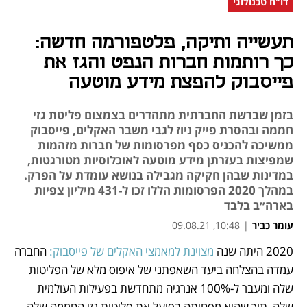
דו"ח טכנולוגי
תעשייה ותיקה, פלטפורמה חדשה:
כך רותמות חברות הנפט והגז את
פייסבוק להפצת מידע מוטעה
בזמן שברשת החברתית מתהדרים בצמצום פליטת גזי
חממה ובהסרת פייק ניוז לגבי משבר האקלים, פייסבוק
ממשיכה להכניס כסף מפרסומות של חברות מזהמות
שמפיצות בעזרתן מידע מוטעה לאוכלוסיות מטורגטות,
במדינות שבהן חקיקה מגבילה בנושא עומדת על הפרק.
במהלך 2020 הפרסומות הללו זכו ל-431 מיליון צפיות
בארה״ב בלבד
עומר כביר
|
10:48, 09.08.21
2020 היתה שנה 
מצוינת למאמצי האקלים של פייסבוק:
 החברה 
נפתח בכרטיסייה חדשה
נפתח בכרטיסייה חדשה
נפתח בכרטיסייה חדשה
נפתח בכרטיסייה חדשה
נפתח בכרטיסייה חדשה
נפתח בכרטיסייה חדשה
נפתח בכרטיסייה חדשה
נפתח בכרטיסייה חדשה
נפתח בכרטיסייה חדשה
נפתח בכרטיסייה חדשה
עמדה בהצלחה ביעד השאפתני של איפוס מלא של הפליטות 
שלה ומעבר ל-100% אנרגיה מתחדשת בפעילות העולמית 
שלה, תוך שהיא מפחיתה בפועל את פליטות גזי החממה שלה 