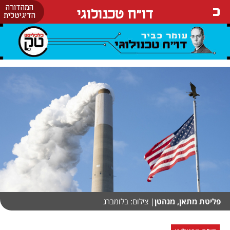
המהדורה
דו"ח טכנולוגי
הדיגיטלית
פליטת מתאן, מנהטן
| צילום: בלומברג