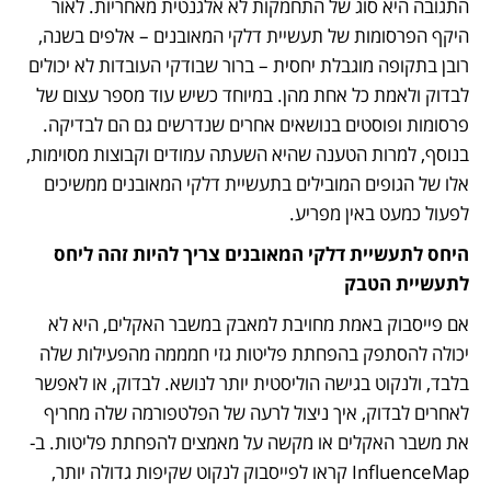
התגובה היא סוג של התחמקות לא אלגנטית מאחריות. לאור 
היקף הפרסומות של תעשיית דלקי המאובנים – אלפים בשנה, 
רובן בתקופה מוגבלת יחסית – ברור שבודקי העובדות לא יכולים 
לבדוק ולאמת כל אחת מהן. במיוחד כשיש עוד מספר עצום של 
פרסומות ופוסטים בנושאים אחרים שנדרשים גם הם לבדיקה. 
בנוסף, למרות הטענה שהיא השעתה עמודים וקבוצות מסוימות, 
אלו של הגופים המובילים בתעשיית דלקי המאובנים ממשיכים 
לפעול כמעט באין מפריע.
היחס לתעשיית דלקי המאובנים צריך להיות זהה ליחס 
לתעשיית הטבק
אם פייסבוק באמת מחויבת למאבק במשבר האקלים, היא לא 
יכולה להסתפק בהפחתת פליטות גזי חמממה מהפעילות שלה 
בלבד, ולנקוט בגישה הוליסטית יותר לנושא. לבדוק, או לאפשר 
לאחרים לבדוק, איך ניצול לרעה של הפלטפורמה שלה מחריף 
את משבר האקלים או מקשה על מאמצים להפחתת פליטות. ב-
InfluenceMap קראו לפייסבוק לנקוט שקיפות גדולה יותר, 