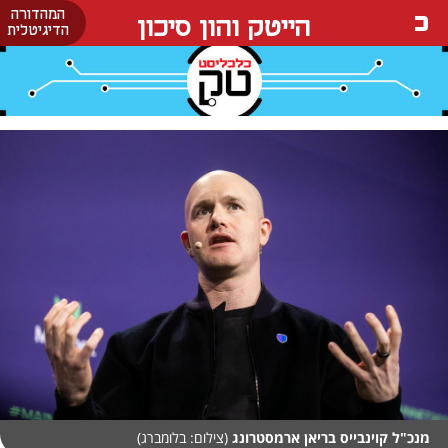
המהדורה
הייטק והון סיכון
הדיגיטלית
מנכ"ל קוינבייס בריאן ארמסטרונג
(צילום: בלומברג)