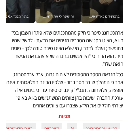
בתפקידים כאלה אי אפשר לחכות: אושרת לוי מניעה השקעות ענק מהטלפון_v
זה שינה לי את החיים: איך עידו איז'ק הופך את הסמארטפון לכלי צילום מקצועי_v
בתור מנכל אני מקבל מאות הח
ארמסטרונג סיפר כי חלק מהמתכנתים שלא פתחו חשבון בכלי 
ה-AI, הציגו בפגישה הסברים מניחים את הדעת - למשל שהיו 
בחופשה; ואולם לדבריו, מי שלא הציגו סיבה טובה לכך - פוטרו 
מיד. הוא הודה כי "היו אנשים בחברה שלא אהבו את הגישה 
הזאת שלו".
ככל הנראה מספר המפוטרים לא היה גבוה, אבל ארמסטרונג 
אמר כי המהלך שידר מסר ברור - שלפיו הבינה המלאכותית אינה 
אופציה, אלא חובה. מנכ"ל קוינבייס סיפר עוד כי בימים אלה 
עורכת החברה ישיבות בהן צוותים המשתמשים ב-AI באופן 
יצירתי חולקים את הידע שצברו עם צוותים אחרים.
תגיות
בריאן ארמסטרונג
AI
קוינבייס
בינה מלאכותית