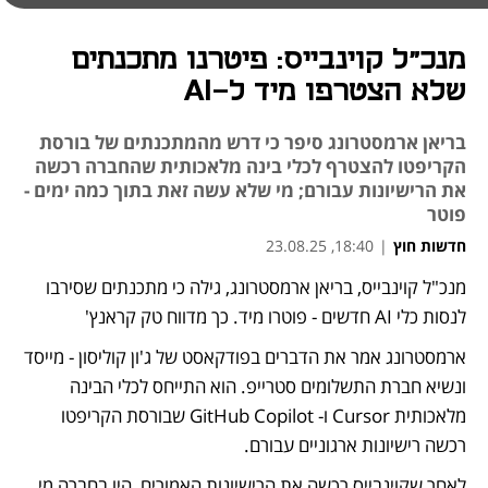
מנכ"ל קוינבייס: פיטרנו מתכנתים
שלא הצטרפו מיד ל-AI
בריאן ארמסטרונג סיפר כי דרש מהמתכנתים של בורסת
הקריפטו להצטרף לכלי בינה מלאכותית שהחברה רכשה
את הרישיונות עבורם; מי שלא עשה זאת בתוך כמה ימים -
פוטר
חדשות חוץ
|
18:40, 23.08.25
מנכ"ל קוינבייס, בריאן ארמסטרונג, גילה כי מתכנתים שסירבו 
לנסות כלי AI חדשים - פוטרו מיד. כך מדווח טק קראנץ'
ארמסטרונג אמר את הדברים בפודקאסט של ג'ון קוליסון - מייסד 
ונשיא חברת התשלומים סטרייפ. הוא התייחס לכלי הבינה 
מלאכותית Cursor ו- GitHub Copilot שבורסת הקריפטו 
רכשה רישיונות ארגוניים עבורם.
לאחר שקוינבייס רכשה את הרישיונות האמורים, היו בחברה מי 