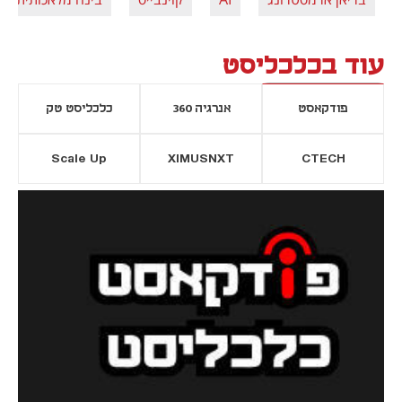
עוד בכלכליסט
פודקאסט
אנרגיה 360
כלכליסט טק
Scale Up
XIMUSNXT
CTECH
יסייה חדשה
נפתח בכרטיסייה חדשה