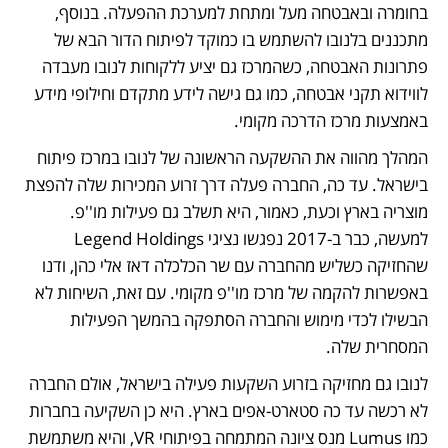
בחומרה ובאבטחה מעל ומתחת למערכת ההפעלה. בנוסף, 
מתכננים בלנובו להשתמש בו כמוקד לפיתוח הדור הבא של 
פתרונות האבטחה, כשהמרכז גם יציע ללקוחות לנובו מעבדה 
לווידוא תקני אבטחה, כמו גם גישה לידע מתקדם וחילופי מידע 
באמצעות מרכז הדרכה מקומי.
המהלך מהווה את ההשקעה הראשונה של לנובו במרכז פיתוח 
בישראל. עד כה, החברה פעלה דרך זרוע המכירות שלה להפצת 
מוצריה בארץ וכעת, כאמור, היא תשלב גם פעילות מו''פ.  
למעשה, כבר ב-2017 נפגשו נציגי Legend Holdings 
שהחזיקה כשליש מהחברה עם שר הכלכלה דאז אלי כהן, ודנו 
באפשרות להקמה של מרכז מו''פ מקומי. עם זאת, השיחות לא 
הבשילו לכדי מימוש והחברה הסתפקה בהמשך הפעילות 
המסחרית שלה. 
לנובו גם מחזיקה בזרוע השקעות פעילה בישראל, אולם החברה 
לא רכשה עד כה סטארט-אפים בארץ. היא כן השקיעה בחברות 
כמו Lumus מנס ציונה המתמחה בפיתוחי VR, והיא משתמשת 