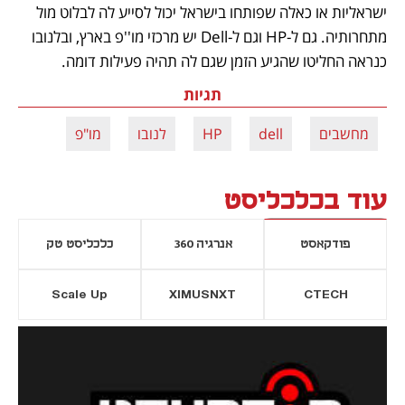
ישראליות או כאלה שפותחו בישראל יכול לסייע לה לבלוט מול 
מתחרותיה. גם ל-HP וגם ל-Dell יש מרכזי מו''פ בארץ, ובלנובו 
כנראה החליטו שהגיע הזמן שגם לה תהיה פעילות דומה. 
תגיות
מחשבים
dell
HP
לנובו
מו"פ
עוד בכלכליסט
פודקאסט
אנרגיה 360
כלכליסט טק
Scale Up
XIMUSNXT
CTECH
יסייה חדשה
נפתח בכרטיסייה חדשה