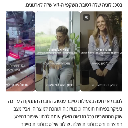
בטכנולוגיה שלה לטובת משקפי ה-VR שלה לארגונים. 
חינוך הוא המשישמה של החיים שלי - V
טכנולוגיה זה לא רק בהייטק: גם תעשיית המזון הישראלית מאמצת כלי AI, אוטומציה וניתוח דאטה בזמן אמת
לנובו לא ידועה בפעילות סייבר ענפה. החברה התמקדה עד כה 
בעיקר בפיתוח חומרה וטכנולוגיה תומכת למוצריה, אבל מצב 
שוק המחשבים ככל הנראה מאלץ אותה לבחון שיפור בהיצע 
המוצרים והטכנולוגיות שלה. שילוב של טכנולוגיות סייבר 