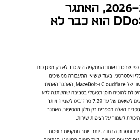
חוסן תחת אש: ב-2026, האתגר
האמיתי של ה-DDoS הוא כבר לא
שנת 2026 מסמנת את קץ עידן ה-DDoS כפי שהכרנו אותו: המתקפה היא כבר לא רק מפגן כוח 
של רוחב פס, אלא כלי כירורגי לשיבוש כלכלי ואסטרטגי. בעוד ששיאי התעבורה ממשיכים 
להישבר, כפי שעולה מנתוני הרבעון הראשון של Cloudflare ו-MazeBolt, האתגר האמיתי 
שעומד לפתחו של המנכ"ל המודרני הוא היכולת להוכיח חוסן תפעולי בסביבה שמשתנה ללא 
הרף. בזמן שבוטנטים (Botnet) כבר מגיעים לשיאים של עד 7.29 טרה־ביט לשנייה ויותר 
ממיליארד חבילות נתונים בשנייה. אך המספרים האלה מספרים רק חלק מהסיפור. האתגר 
יכולת לשמור על רציפות שירות.
מתקפות DDoS כבר אינן רק הצפות מסיביות וחסרות הבחנה. יותר ויותר מתקפות הופכות 
לפעולות מדויקות ומהירות, לעיתים מתוזמנות לרגעים רגישים. לצד האיום החיצוני, הנתונים 