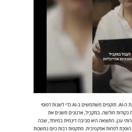
גם כללי המשחק עצמם משתנים בהשפעת ה-AI. תוקפים משתמשים ב-AI כדי לשנות דפוסי 
תקיפה, להתאים את עצמם להגנות ולזהות נקודות חולשה. במקביל, ארגונים משנים את 
המערכות שלהם באמצעות אוטומציה ושירותי ענן. התוצאה היא סביבה דינמית במיוחד, שבה 
תגובה ידנית לאחר שהתקיפה כבר החלה הופכת לפחות אפקטיבית. מתקפות רבות כיום נמשכות 