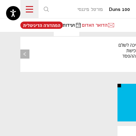
Duns 100
פורטל פיננסי
נפתח בכרטיסייה חדשה
הדואר האדום
ועידות
המהדורה הדיגיטלית
יכה לשלם
כישת
BASE: ההפסד
הרבעוני זינק ל-76