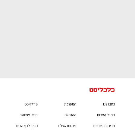
CTech – the
הבית של ההייטק הישראלי
כתבו לנו
המערכת
פודקאסט
המייל האדום
ההנהלה
תנאי שימוש
מדיניות פרטיות
פרסמו אצלנו
הפוך לדף הבית