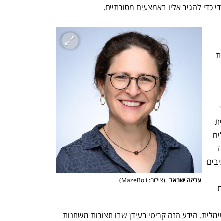
 כדי להגיב אליו באמצעים מסורתיים.
זו מאלצת שינוי, במקום לבצע 
בשנה, ארגונים מבינים את הצורך בבדיקות 
ולהבטיח שההגנות עדיין רלוונטיות. הערך 
המרכזי שלהן הוא ביצירת ויזיביליות אמיתית 
לתוך מערכי ההגנה. ארגונים רבים מפעילים 
שכבות רבות של פתרונות אך בפועל חסרה 
להם תמונה ברורה של האופן שבו כל הרכיבים 
עליזה ישראל 
(
צילום: MazeBolt
)
רצופות מדמות מתקפה אמיתית ומאפשרות 
בכל שלב 
ואילו מנגנונים אינם מוגדרים בצורה אופטימלית. הידע הזה קריטי בעידן שבו תצורות משתנות 