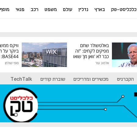
כלכליסט-טק
בארץ
נדל"ן
עולם
משפט
רכב
פנאי
מוסף
באלטשולר שחם
וויקס ממש
מפיקים לקחים: "זה
ביוקר על ר
כבר לא 'וואן מן' שואו
44
של גילעד"
אלמוג עזר
סופי שולמן
מיליון דולר
הקברניט
מכשירים ומדריכים
שוברת קודים
TechTalk