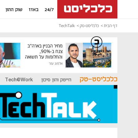
24/7
באזז
שוק ההון
דף הבית
כלכליסט-טק
TechTalk
מחיר הבניין בארה"ב
צנח ב-90%,
כלכליסט
דיגיטל
והחלומות על תשואה
גבוהה התנפצו
אלמוג עזר
כלכליסט-טק
הייטק והון סיכון
Tech@Work