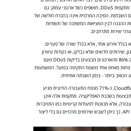
העולים מניתוח מאות אלפי סימולציות של מתקפות DDoS, חושפים כשל ארגוני עמוק: גם 
ארגונים עם מערכות הגנה מתקדמות חווים השבתות. הסיבה המרכזית אינה בהכרח חולשה של 
ההגנה, אלא פער בין ההגדרות של מערכות ההגנה לבין המציאות המשתנה של תשתיות 
רכי שירות מתרחבים.
ברוב המקרים, מתקפת DDoS מצליחה לא בגלל אירוע אחד, אלא בגלל שורה של פערים: 
הגנות שלא עודכנו בהתאם לשינויים בארגון, שירותים חדשים שלא נבדקו, או נקודות עיוורון 
בנתיבי התעבורה. לפי נתוני MazeBolt, כ-86% מהארגונים מבצעים בדיקות DDoS פעם 
בשנה או פחות. תרגילי בדיקה אלו מכסים פחות מאחוז אחד משטח התקיפה בפועל. המשמעות: 
 הכואב ביותר - בזמן השבתה אמיתית.
גם אופי המתקפות משתנה. לפי נתוני Cloudflare, כ-71% מנפח התעבורה הזדונית מגיע 
משכבת הרשת, אך כ-29% מהמתקפות מתבצעות בשכבת האפליקציה. מתקפות אלה אינן 
מציפות את הרשת בכמויות עצומות של תעבורה, אלא מכוונות לפעולות קריטיות כמו התחברות 
משתמשים, תשלומים או קריאות לממשקי API. כך ניתן לשבש שירותים מרכזיים גם בלי ליצור 