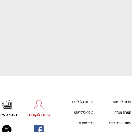
ענף במתח גבוה
מדברים כלכלה, עסקים ומה שב
פוטו כלכליסט
ועידות כלכליסט
המרת מט"ח
מוסף כלכליסט
שרות לקוחות
מינוי לעית
עמוד מט"ח כללי
כלכליסט TV