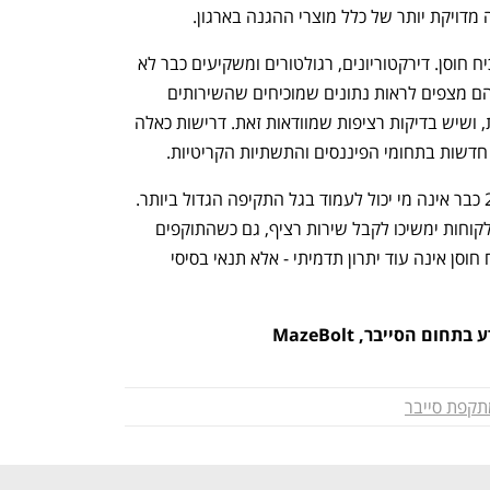
 מדויקת יותר של כלל מוצרי ההגנה בארגון.
נושא נוסף שהופך מרכזי הוא היכולת להוכיח חוסן. דירקטוריונים, רגולטורים ומשקיעים כבר לא 
מסתפקים בהצהרות כלליות על אבטחה. הם מצפים לראות נתונים שמוכיחים שהשירותים 
באמת זמינים, שהחשיפה למתקפות יורדת, ושיש בדיקות רציפות שמוודאות זאת. דרישות כאלה 
חדשות בתחומי הפיננסים והתשתיות הקריטיות.
בסופו של דבר, השאלה הגדולה של 2026 כבר אינה מי יכול לעמוד בגל התקיפה הגדול ביותר. 
השאלה האמיתית היא מי יכול להבטיח שלקוחות ימשיכו לקבל שירות רציף, גם כשהתוקפים 
והסביבה משתנים ללא הרף. יכולת להוכיח חוסן אינה עוד יתרון תדמיתי - אלא תנאי בסיסי 
ם הסייבר, MazeBolt
קפת סייבר