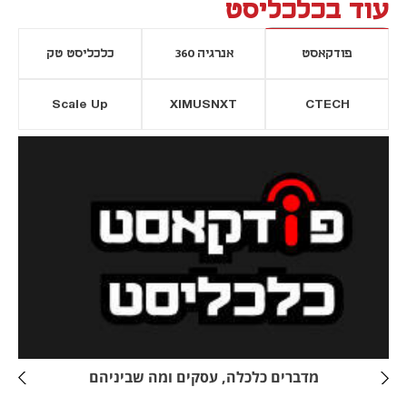
עוד בכלכליסט
פודקאסט
אנרגיה 360
כלכליסט טק
Scale Up
XIMUSNXT
CTECH
יסייה חדשה
נפתח בכרטיסייה חדשה
מדברים כלכלה, עסקים ומה שביניהם