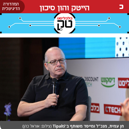
המהדורה
הייטק והון סיכון
הדיגיטלית
חן עמית, מנכ"ל ומייסד משותף ב־Tipalti
(צילום: אוראל כהן)