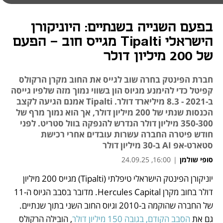
בפעם השנייה בשנתיים: היוניקורן
הישראלי Tipalti מגייס חוב - הפעם
של 200 מיליון דולר
חברת הפינטק בחרה שוב לגייס את החוב מקרן הרקולס
קפיטל כדי להימנע מגיוס הון בשווי נמוך מזה שלפיו גייסה
ב-2021 - 8.3 מיליארד דולר. Tipalti אמנם הגיעה לקצב
הכנסות שנתי של 200 מיליון דולר, אך הוא נמוך מרף של
350-300 מיליון דולר הנדרש להנפקה בוול סטריט. לפני
חודש פיטרה החברה עשרות עובדים אחרי רכישת
סטארט-אפ AI ב-30 מיליון דולר
סופי שולמן
|
16:00, 24.09.25
יוניקורן הפינטק הישראלי טיפלתי (Tipalti) מגייס 200 מיליון 
נפתח בכרטיסייה חדשה
נפתח בכרטיסייה חדשה
נפתח בכרטיסייה חדשה
נפתח בכרטיסייה חדשה
נפתח בכרטיסייה חדשה
נפתח בכרטיסייה חדשה
דולר בחוב מקרן Hercules Capital. מדובר בסבב הגיוס ה-11 
של החברה שהוקמה ב-2010 וגיוס החוב השני בתוך שנתיים. 
גם את 
הסבב הקודם, בגובה 150 מיליון דולר
, הובילה הרקולס 