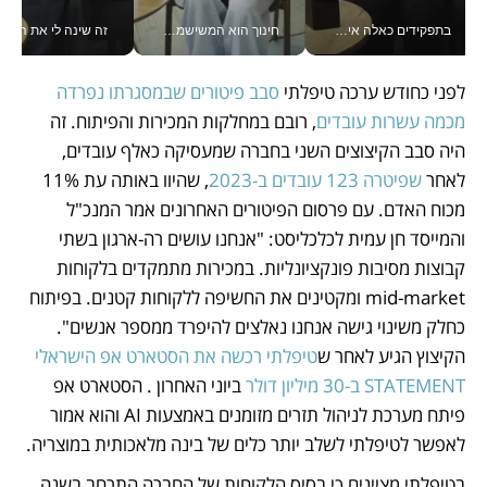
בתפקידים כאלה אי אפשר לחכות: אושרת לוי מניעה השקעות ענק מהטלפון_v
חינוך הוא המשישמה של החיים שלי - V
זה שינה לי את החיים: 
לפני כחודש ערכה טיפלתי 
סבב פיטורים שבמסגרתו נפרדה 
מכמה עשרות עובדים
, רובם במחלקות המכירות והפיתוח. זה 
היה סבב הקיצוצים השני בחברה שמעסיקה כאלף עובדים, 
לאחר 
שפיטרה 123 עובדים ב-2023
, שהיוו באותה עת 11% 
מכוח האדם. עם פרסום הפיטורים האחרונים אמר המנכ"ל 
והמייסד חן עמית לכלכליסט: "אנחנו עושים רה-ארגון בשתי 
קבוצות מסיבות פונקציונליות. במכירות מתמקדים בלקוחות 
mid-market ומקטינים את החשיפה ללקוחות קטנים. בפיתוח 
כחלק משינוי גישה אנחנו נאלצים להיפרד ממספר אנשים". 
הקיצוץ הגיע לאחר ש
טיפלתי רכשה את הסטארט אפ הישראלי 
STATEMENT ב-30 מיליון דולר
 ביוני האחרון . הסטארט אפ 
פיתח מערכת לניהול תזרים מזומנים באמצעות AI והוא אמור 
לאפשר לטיפלתי לשלב יותר כלים של בינה מלאכותית במוצריה.
בטיפלתי מציינים כי בסיס הלקוחות של החברה התרחב בשנה 