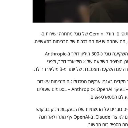
עם זאת, היחסים בין החברות אינם רק שיתופיים: מודל Gemini של גוגל מתחרה ישירות ב-
הקשר בין החברות החל כבר ב-2023, אז השקיעה גוגל כ-300 מיליון דולר ב-Anthropic 
תמורת כ-10% מהחברה. חודשים לאחר מכן הוסיפה השקעה של 2 מיליארד דולר, ולפני 
המהלך הנוכחי מצטרף לגל השקעות חסר תקדים בענף: ענקיות הטכנולוגיה מזרימות עשרות 
מיליארדי דולרים לחברות ה-AI המובילות – בעיקר OpenAI ו-Anthropic – בסכומים שעולים 
בעולם הסטארט-אפים.
במקביל, Anthropic מתמודדת עם עומסים גוברים על התשתיות שלה בעקבות זינוק בביקוש 
מצד ארגונים, מפתחים ומשתמשים פרטיים למוצרי Claude. ב-OpenAI אף מתחו לאחרונה 
חה מספיק כוח מחשוב.