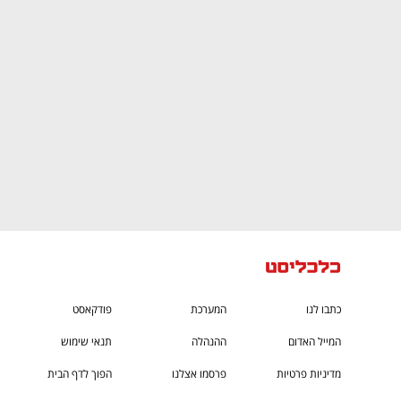
CTech – the
הבית של ההייטק הישראלי
כתבו לנו
המערכת
פודקאסט
המייל האדום
ההנהלה
תנאי שימוש
מדיניות פרטיות
פרסמו אצלנו
הפוך לדף הבית