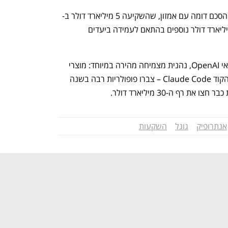
ההשקעה של גוגל מגיעה זמן קצר לאחר הסכם דומה עם אמזון, שהשקיעה 5 מיליארד דולר ב-
Anthropic והתחייבה להשקיע עד 20 מיליארד דולר נוספים בהתאם לעמידה ביעדים 
Anthropic, שהוקמה ב-2021 על ידי יוצאי OpenAI, נהנית מצמיחה מהירה במיוחד: מוצרי 
הבינה המלאכותית שלה – ובראשם עוזר הקוד Claude Code – צברו פופולריות רבה בשנה 
 רף ה-30 מיליארד דולר.
אנתרופיק
גוגל
השקעות