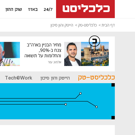
24/7
באזז
שוק ההון
דף הבית
כלכליסט-טק
הייטק והון סיכון
מחיר הבניין בארה"ב
צנח ב-90%,
כלכליסט
דיגיטל
והחלומות על תשואה
גבוהה התנפצו
אלמוג עזר
כלכליסט-טק
הייטק והון סיכון
Tech@Work