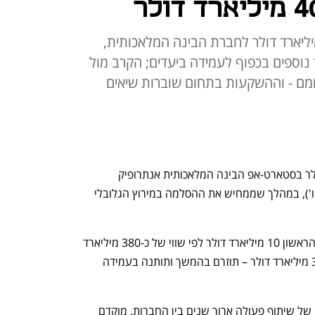
ת החיפוש תזרים מיידית 10 מיליארד דולר לחברת הבינה המלאכותית,
קיע עד 30 מיליארד נוספים בכפוף לעמידה ביעדים; הקרב מול
גוגל מתכננת להשקיע עד 40 מיליארד דולר בסטארט-אפ הבינה המלאכותית אנתרופיק 
(Anthropic) – כך הודיעו החברות היום (ו'), במהלך שממחיש את ההסלמה במירוץ הגלובלי 
לפי ההסכם, גוגל תשקיע בחברות בשלב הראשון 10 מיליארד דולר לפי שווי של כ-380 מיליארד 
דולר ל-Anthropic. יתרת הסכום – עד 30 מיליארד דולר – תוזרם בהמשך ותותנה בעמידה 
ב-Anthropic הדגישו כי מדובר בהרחבה של שיתוף פעולה ארוך שנים בין החברות. מוקדם 