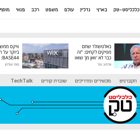
כלכליסט-טק
בארץ
נדל"ן
עולם
משפט
רכב
פנאי
מוסף
באלטשולר שחם
וויקס ממש
מפיקים לקחים: "זה
ביוקר על ר
כבר לא 'וואן מן' שואו
44
של גילעד"
אלמוג עזר
סופי שולמן
מיליון דולר
הקברניט
מכשירים ומדריכים
שוברת קודים
TechTalk