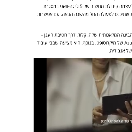
יותר החודש הודיעה החברה כי הבטיחה לעצמה קיבולת מחשוב של 5 ג’יגה-וואט במסגרת 
שיתוף פעולה עם גוגל וברודקום – תשתית שתיכנס לפעולה החל מהשנה הבאה, עם אפשרות 
גוגל מספקת ל-Anthropic גישה למודל הבינה המלאכותית שלה, קלוד, דרך חטיבת הענן – 
המתחרה ישירות ב-AWS של אמזון וב-Azure של מיקרוסופט. בנוסף, היא מציעה שבבי עיבוד 