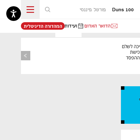
Duns 100
פורטל פיננסי
נפתח בכרטיסייה חדשה
הדואר האדום
ועידות
המהדורה הדיגיטלית
יכה לשלם
כישת
BASE: ההפסד
הרבעוני זינק ל-76