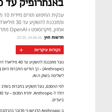
באנתרופיק עד 40 מיליארד דולר
ענקי
ומתכננת להש
אמזון, מיקרוסופט ו-OpenAI מתחמם - וההשקעות בתחום שוברות שיאים
חדשות חוץ
23:35, 24.04.26
+
נקודות עיקריות
לשליטה בשוק ה-AI.
ביעדים.