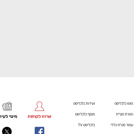
ענף במתח גבוה
מדברים כלכלה, עסקים ומה שב
פוטו כלכליסט
ועידות כלכליסט
המרת מט"ח
מוסף כלכליסט
שרות לקוחות
מינוי לעית
עמוד מט"ח כללי
כלכליסט TV