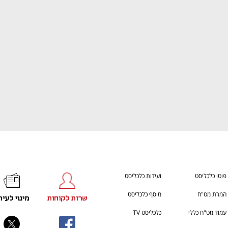
ענף במתח גבוה
מדברים כלכלה, עסקים ומה שב
פוטו כלכליסט
ועידות כלכליסט
המרת מט"ח
מוסף כלכליסט
שרות לקוחות
מינוי לעית
עמוד מט"ח כללי
כלכליסט TV