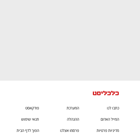
CTech – the
הבית של ההייטק הישראלי
כתבו לנו
המערכת
פודקאסט
המייל האדום
ההנהלה
תנאי שימוש
מדיניות פרטיות
פרסמו אצלנו
הפוך לדף הבית