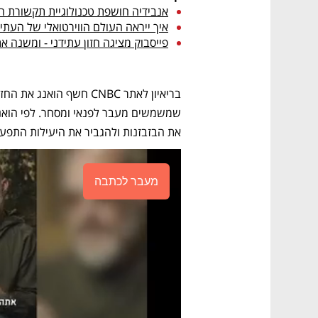
אנבידיה חושפת טכנולוגיית תקשורת
איך ייראה העולם הווירטואלי של העתי
פייסבוק מציגה חזון עתידני - ומשנה את 
את הבזבזנות ולהגביר את היעילות התפעול
מעבר לכתבה