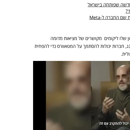
 חדשה שפותחה בישראל
ד?
שם החברה ל-Meta
בריאיון לאתר CNBC חשף הואנג את החזון שלו ליקומים  מקושרים של מציאות מדומה 
שמשמשים מעבר לפנאי ומסחר. לפי הואנג, חברות יכולות להסתמך על המטאוורס כדי להפחית 
ית. 