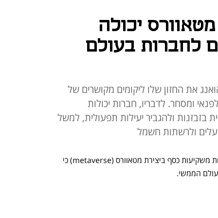
מטאוורס יכולה
ם לחברות בעולם
C חשף ג'נסן הואנג את החזון שלו ליקומים מקושרים של
אי ומסחר. לדבריו, חברות יכולות
 בזבזנות ולהגביר יעילות תפעולית, למשל
פעלים ולרשתות חשמל
מנכ"ל אנבידיה ג'נסן הואנג מאמין שחברות משקיעות כסף ביצירת מטאוורס (metaverse) כי 
עולם הממשי. 