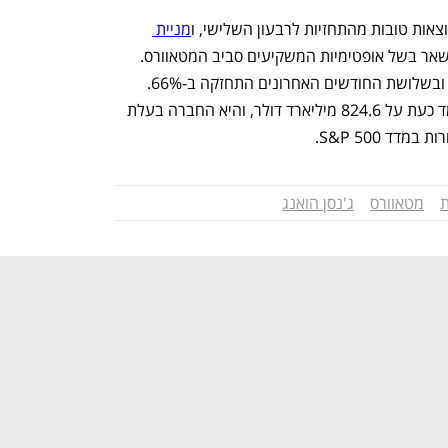
צאות טובות מהתחזיות לרבעון השלישי, ו
מניית 
 בשבועות האחרונים, בין השאר בשל אופטימיות המשקיעים סביב המטאוורס. 
מאז תחילת החודש עלתה המניה ב-29% ובשלושת החודשים האחרונים התחזקה ב-66%. 
בעקבות זאת, שווי השוק של אנבידיה עומד כעת על 824.6 מיליארד דולר, והיא החברה בעלת 
ד S&P 500. 
ת
מטאוורס
ג'נסן הואנג