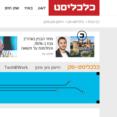
24/7
באזז
שוק ההון
דף הבית
כלכליסט-טק
הייטק והון סיכון
מחיר הבניין בארה"ב
צנח ב-90%,
כלכליסט
דיגיטל
והחלומות על תשואה
גבוהה התנפצו
אלמוג עזר
כלכליסט-טק
הייטק והון סיכון
Tech@Work