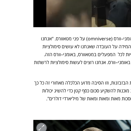
עם זאת, באנבידיה מעדיפים את המונח אומני–וורס (omniverse) על פני מטאוורס. "אנחנו 
מבזבזים הרבה דברים כדי לפצות יתר על המידה על העובדה שאנחנו לא עושים סימולציות 
(simulate). אנחנו רוצים לעשות סימולציות לכל  המפעלים במטאוורס, באומני–וורס הזה. 
אנחנו רוצים לעשות סימולציות למפעלים באומני–וורס. אנחנו רוצים לעשות סימולציות לרשתות 
"בכך שנעשה זאת, נוכל להפחית את כמות הבזבזנות, וזו הסיבה מדוע הכלכלה מאחורי זה כל כך 
טובה לחברות", המשיך והסביר. "החברות מוכנות להשקיע סכום כסף קטן כדי להשיג יכולות 
כות מאות ומאות ומאות של מיליארדי דולרים".