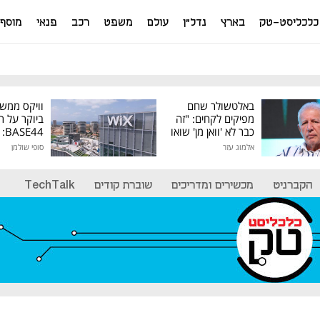
כלכליסט-טק
בארץ
נדל"ן
עולם
משפט
רכב
פנאי
מוסף
באלטשולר שחם
וויקס ממש
מפיקים לקחים: "זה
ביוקר על ר
כבר לא 'וואן מן' שואו
44
של גילעד"
אלמוג עזר
סופי שולמן
מיליון דולר
הקברניט
מכשירים ומדריכים
שוברת קודים
TechTalk