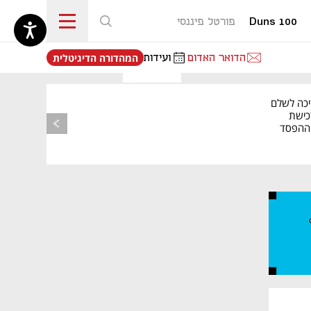
Duns 100
פורטל פיננסי
נפתח בכרטיסייה חדשה
הדואר האדום
ועידות
המהדורה הדיגיטלית
יכה לשלם
כישת
BASE: ההפסד
הרבעוני זינק ל-76