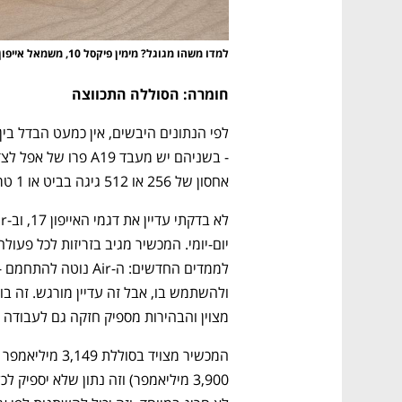
CTech – the
הבית של ההייטק הישראלי
למדו משהו מגוגל? מימין פיקסל 10, משמאל אייפון  Air
חומרה: הסוללה התכווצה
אחסון של 256 או 512 גיגה בביט או 1 טרה בייט. 
מצוין והבהירות מספיק חזקה גם לעבודה