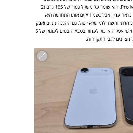
בגב, אותה הגנה שתמצאו גם באייפון Pro Max. הוא שומר על משקל נמוך של 165 גרם (2 
יותר מאשר המתחרה מבית סמסונג) ואולי נראה עדין, אבל כשמחזיקים אותו התחושה היא 
שהוא יציב ועמיד. בכל זאת, ליתר ביטחון, נזהרתי והשתדלתי שלא ייפול. גם ההגנה ממים ואבק 
היא ברמה גבוהה, עם עמידה בתקן IP68 ולפי אפל הוא יכול לעמוד בטבילה במים לעומק של 6 
נפתח בכרטיסייה חדשה
נפתח בכרטיסייה חדשה