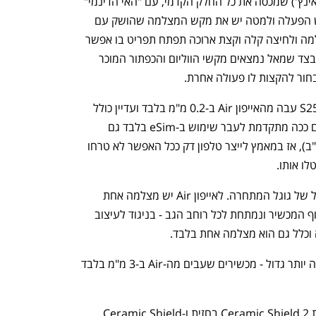
הדגם החדש מציע מסך שטוח גדול (6.5 אינץ') שמכסה את כל החלק הקדמי, עם "האי הדינמי" 
המוכר של אפל. בצד ימין למעלה יש מקש הפעלה ולמטה יש את מקש המצלמה שהושק עם 
האייפון 16 - לחיצה עליו תפתח את המצלמה ולחיצה קלה וקצת ארוכה תפתח תפריט בו אפשר 
לבחור מצב צילום, חשיפה, גוון, זום ועוד. בצד שמאל נמצאים מקשי הווליום והכפתור המוכר 
ור להקצות לו פעולה אחרת. 
בולטת בהיעדרה - מגירת SIM. ה-S25 Edge עבה מהאייפון Air ב-0.2 מ"מ בלבד ועדיין כולל 
אפשרות לשימוש ב-SIM פיזי, אבל אפל גם ככה מתקדמת לעבר שימוש ב-eSim בלבד גם 
בדגמים הרגילים שלה (בינתיים רק בארה"ב), אז במאמץ לייצר טלפון דק ככל האפשר לא טרחו 
ו אותו.
גב המכשיר מזכיר דווקא את מכשירי פיקסל של גוגל המתחרה. לאייפון Air יש מצלמה אחת 
בלבד, אבל היא חלק מבליטה שיוצאת מגוף המכשיר ונמתחת לכל רוחב הגב - בניגוד לעיצוב 
וכלל גם הוא מצלמה אחת בלבד.
העובי הוא רק 5.6 מ"מ, והרושם הוא הרבה יותר גדול - מכשירים שעבים מה-Air ב-3 מ"מ בלבד 
ציינתי את עניין העמידות, ול-Air יש זכוכית Ceramic Shield 2 בחזית ו-Ceramic Shield 