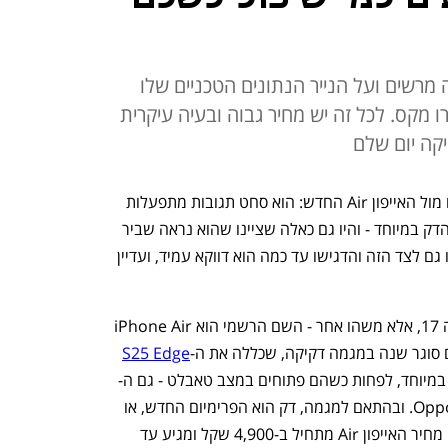
מרשים ועל הנייר הנתונים הטכניים שלו
 זהים לאלו של האייפון 17 פרו מקס. לכל זה יש מחיר גבוה ובעיה עיקרית
קה יום שלם
הצליח להם באפל. קשה להישאר אדישים מול האייפון Air החדש: הוא סחט תגובות מתפעלות 
במערכת כלכליסט, התרשמות מהפרופיל הדק במיוחד - והיו גם כאלה שציינו שהוא נראה שביר 
והם היו חוששים להחזיק אותו. באפל דאגו גם לצד הזה והדגישו עד כמה הוא דווקא עמיד, ועדיין 
מבחינת אפל, אגב, זה לא עוד דגם בסדרה 17, אלא משהו אחר - השם הרשמי הוא iPhone Air 
 סוגר שנה במגמה דקיקה, שכללה את ה-
S25 Edge
במיוחד, לפחות כשהם פתוחים במצב טאבלט - גם ה-
 של Oppo. ובהתאם למגמה, דק הוא הפרימיום החדש, או 
אם תרצו Less is more, כלומר יותר יקר: מחיר האייפון Air מתחיל ב-4,900 שקל ומגיע עד 