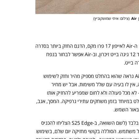
ענף במתח גבוה
מדברים כלכלה, עסקים ומה שב
(
צילום: איתי שמושקוביץ
)
לפי הנתונים היבשים, אין כמעט הבדל בין ה-Air לאייפון 17 פרו מקס, הדגם החזק ביותר בסדרה 
- בשניהם יש מעבד A19 פרו של אפל לצד 12 גיגה בייט זיכרון, וב-Air אפשר לבחור בנפח 
לא בדקתי עדיין את דגמי האייפון 17, וב-Air נראה שהוא בהחלט מספיק מהיר וחזק לשימוש 
יום-יומי. המכשיר מגיב בזריזות לכל פעולה, אין לו בעיה עם שלל משימות. אבל יש מחיר 
לממדים החדשים: ה-Air נוטה להתחמם - לא מכל פעולה ולא לחום שמפריע להחזיק אותו 
ולהשתמש בו, אבל זה עדיין מורגש. זה בולט במיוחד בזמן משחקים עתירי גרפיקה. המסך, אגב, 
 באור השמש.
המכשיר מצויד בסוללת 3,149 מיליאמפר בלבד (לשם השוואה, ב-S25 Edge הצליחו להכניס 
3,900 מיליאמפר) וזה נתון שלא יספיק לכל משתמש. הסוללה בקושי מחזיקה יום שלם, בשימוש 