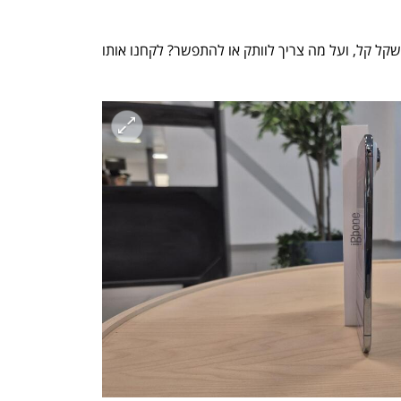
אז מה יש לו להציע חוץ מעובי מינימלי ומשקל קל, ועל מה צריך לוותק או להתפשר? לקחנו אותו 