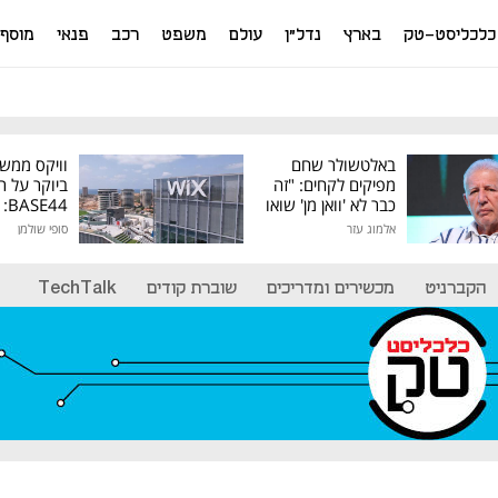
כלכליסט-טק
בארץ
נדל"ן
עולם
משפט
רכב
פנאי
מוסף
באלטשולר שחם
וויקס ממש
מפיקים לקחים: "זה
ביוקר על ר
כבר לא 'וואן מן' שואו
44
של גילעד"
אלמוג עזר
סופי שולמן
מיליון דולר
הקברניט
מכשירים ומדריכים
שוברת קודים
TechTalk