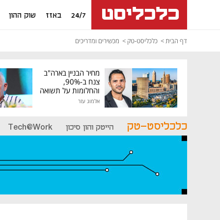
24/7
באזז
שוק ההון
דף הבית
כלכליסט-טק
מכשירים ומדריכים
מחיר הבניין בארה"ב
צנח ב-90%,
והחלומות על תשואה
גבוהה התנפצו
אלמוג עזר
כלכליסט-טק
הייטק והון סיכון
Tech@Work