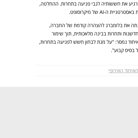
מיזוגים שכאלו אם הצדדים לא הצליחו להרגיע את חששותיה לגבי פגיעה בתחרות. ההחלטה, 
 ה-AI של מיקרוסופט. 
מיקרוסופט לא הגיבה ישירות לדיווח, והפנתה את בלומברג להצהרה קודמת של החברה, 
שלפיה השותפות עם OpenAI "מעודדת חדשנות ותחרות בבינה מלאכותית, תוך שימור 
העצמאות של שתי החברות". מנציבות האיחוד נמסר: "על מנת לבחון חשש לפגיעה בתחרות, 
 בסיס קבוע".
איחוד האירופי