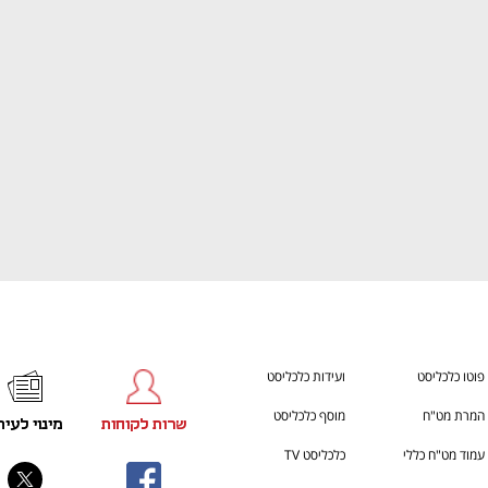
h – the gateway to Tech
You're NXT
פוטו כלכליסט
ועידות כלכליסט
המרת מט"ח
מוסף כלכליסט
שרות לקוחות
מינוי לעית
עמוד מט"ח כללי
כלכליסט TV