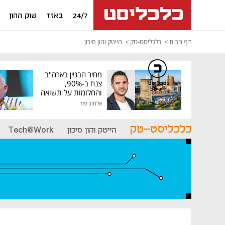
24/7
באזז
שוק ההון
דף הבית
כלכליסט-טק
הייטק והון סיכון
מחיר הבניין בארה"ב
צנח ב-90%,
כלכליסט
דיגיטל
והחלומות על תשואה
גבוהה התנפצו
אלמוג עזר
כלכליסט-טק
הייטק והון סיכון
Tech@Work