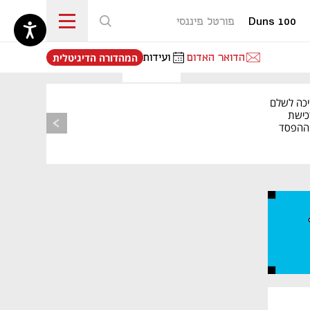
Duns 100
פורטל פיננסי
נפתח בכרטיסייה חדשה
הדואר האדום
ועידות
המהדורה הדיגיטלית
יכה לשלם
כישת
BASE: ההפסד
הרבעוני זינק ל-76