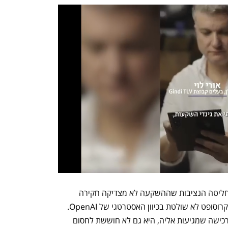
אולם עתה, אומרים מקורות לבלומברג, החליטה הנציבות שההשקעה לא מצדיקה חקירה 
רשמית, שכן היא לא מהווה השתלטות ומיקרוסופט לא שולטת בכיוון האסטרטגי של OpenAI. 
אף שהנציבות נוטה לאשר בקשות מיזוג ורכישה שמגיעות אליה, היא גם לא חוששת לחסום 