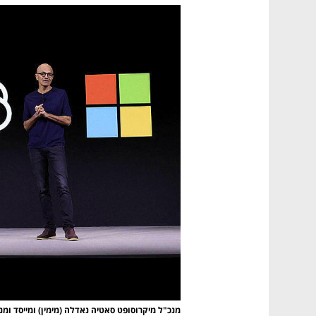
מנכ"ל מיקרוסופט סאטיה נאדלה (מימין) ומייסד ומנכ"ל OpenAI סם 