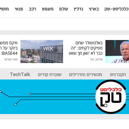
כלכליסט-טק
בארץ
נדל"ן
עולם
משפט
רכב
פנאי
מוסף
באלטשולר שחם
וויקס ממש
מפיקים לקחים: "זה
ביוקר על ר
כבר לא 'וואן מן' שואו
44
של גילעד"
אלמוג עזר
סופי שולמן
מיליון דולר
הקברניט
מכשירים ומדריכים
שוברת קודים
TechTalk