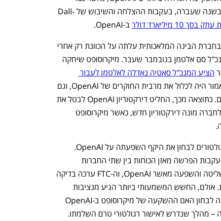
ב-2019 השקיעה מיליארד דולר בחברה. בשנה שעברה, בעקבות ההצלחה והשיבוש של Dall-
סך 10 מיליארד דולר
 ב-OpenAI. 
בחברת הבינה המלאכותית עלתה על הכוונת רק אחרי 
 של המייסד והמנכ"ל סם אלטמן בנובמבר שעבר. מיקרוסופט שיחקה 
 
הציע המנכ"ל סאטיה נאדלה לאלטמן לעבור 
 ולהקים בה צוות AI משמעותי, שאמור היה לכלול את מרבית החוקרים של OpenAI, וגם 
הפעיל לחצים על מנת לבטל את הפיטורים. כתוצאה מכך, החליט דירקטוריון OpenAI לבטל את 
פיטורי אלטמן ולהשיב אותו לכס המנכ"ל. לחברה מונה דירקטוריון חדש, כאשר מיקרוסופט 
.
רים לבחון את היקף השפעתה על OpenAI. 
 פתח בבחינה האם בעקבות הפרשה מאזן הכוחות בין שתי החברות 
השתנה כך שלמיקרוסופט יש עתה יותר שליטה והשפעה מאשר OpenAI, וה-FTC ערכה בדיקה 
ראשונית של הסכם ההשקעה בין החברות. אולם, החשש המשמעותי ביותר הגיע מנציבות 
 שבכוונתה לבחון האם ההשקעה של מיקרוסופט ב-OpenAI 
 – מהלך שנדרש לאישור רגולטורי טרם השלמתו.