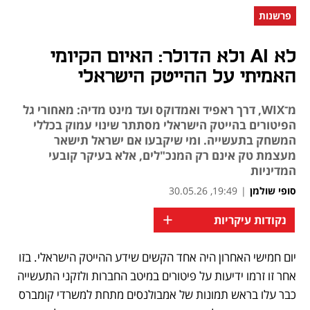
פרשנות
לא AI ולא הדולר: האיום הקיומי
האמיתי על ההייטק הישראלי
מ־WIX, דרך ראפיד ואמדוקס ועד מינט מדיה: מאחורי גל
הפיטורים בהייטק הישראלי מסתתר שינוי עמוק בכללי
המשחק בתעשייה. ומי שיקבעו אם ישראל תישאר
מעצמת טק אינם רק המנכ"לים, אלא בעיקר קובעי
המדיניות
סופי שולמן
|
19:49, 30.05.26
+
נקודות עיקריות
יום חמישי האחרון היה אחד הקשים שידע ההייטק הישראלי. בזו 
נפתח בכרטיסייה חדשה
נפתח בכרטיסייה חדשה
אחר זו זרמו ידיעות על פיטורים במיטב החברות ולזקני התעשייה 
כבר עלו בראש תמונות של אמבולנסים מתחת למשרדי קומברס 