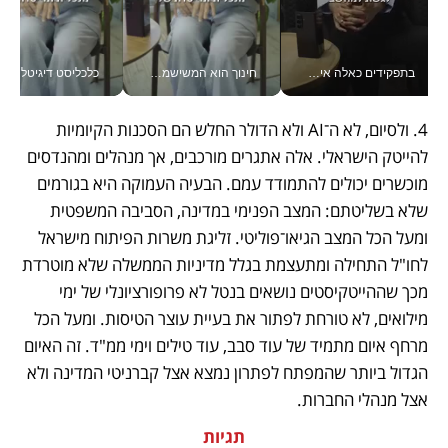
בתפקידים כאלה אי אפשר לחכות: אושרת לוי מניעה השקעות ענק מהטלפון_v
חינוך הוא המשישמה של החיים שלי - V
כלכליסט דיגיטל
4. ולסיום, לא ה־AI ולא הדולר החלש הם הסכנות הקיומיות 
להייטק הישראלי. אלה אתגרים מורכבים, אך מנהלים ומהנדסים 
מוכשרים יכולים להתמודד עמם. הבעיה העמוקה היא בגורמים 
שלא בשליטתם: המצב הפנימי במדינה, הסביבה המשפטית 
ומעל הכל המצב הגיאו־פוליטי. זליגת משרות הפיתוח מישראל 
לחו"ל התחילה ומתעצמת בגלל מדיניות הממשלה שלא מוטרדת 
מכך שההייטקיסטים נושאים בנטל לא פרופורציונלי של ימי 
מילואים, לא טורחת לפתור את בעיית עוצר הטיסות. ומעל הכל 
מרחף איום מתמיד של עוד סבב, עוד טילים וימי ממ"ד. זה האיום 
הגדול ביותר שהמפתח לפתרון נמצא אצל קברניטי המדינה ולא 
אצל מנהלי החברות.  
תגיות