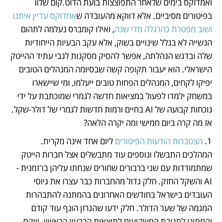
ואמדוקס בימים שלאחר התפוצצות בועת הדוט.קום שלוו 
בפיטורים מסיביים. אלא דווקא מהעובדה ש
אמדוקס עדיין איתנו 
ושוב מפטרת כהרגלה מדי שנה
, ואילו קומברס נעלמה לתהום 
הנשייה לא בגלל שינויים בשוק, אלא עקב הבעיות הייחודיות 
שלה ובדגש הנהלתה, אפשר להסיק מסקנות לגבי עתיד ההייטק 
הישראלי. הוא יעבור תקופה קשה שבסיומה המנהלים הטובים 
יפיקו לקחים, המנהלים הפחות טובים ייעלמו, ומי שיישארו 
במשחק ילמדו לפעול במציאות חדשה לגמרי שמוכתבת על ידי 
נוכחות קבועה של AI בחיים ורמות חדשות לגמרי של דולר-שקל. 
אז מה קרה ביום חמישי ומה יקרה הלאה? 
1. 
הצטברות הודעות הפיטורים
 ליום אחד אינה מקרית. 
המהלכים התבשלו ונוספים עוד מתבשלים אצל חברות הייטק 
שמתמודדות עם שני ברבורים שחורים שנחתו עליהן בו־זמנית - 
AI והשקל החזק. חלק גדול מהחברות כבר עצרו את גיוסי 
העובדים בישראל בחודשים האחרונים בהמתנה להתבהרות 
המגמה של שער הדולר. חלק ידעו שהגרזן הונף עוד קודם 
והמתינו לתגובת המשקיעים לתוצאות הרבעון הראשון. וויקס 