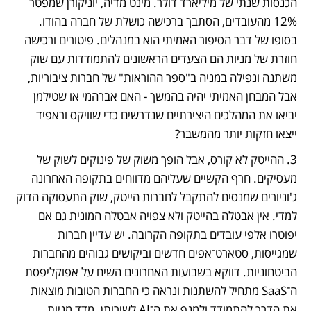
הכנסות שנתי של מיליארד דולר. מינט מדיה, יוניקורן שמפטר 
12% מהעובדים, הסתבך ברכישה כושלת של חברה בהודו. 
בסופו של דבר הסיפור האמיתי הוא במנהלים. פיטורים ורכישה 
חוזרת של מניות הם הצעדים הראשונים להתמודדות עם שוק 
משתנה ונפילה במניה ב"ספר ההוראות" של חברות ציבוריות, 
אבל המבחן האמיתי יהיה בהמשך - האם אברהמי או שטילמן 
יביאו את המהלכים היצירתיים שנדרשים כדי שוויקס וראפיד 
ייצאו חזקות יותר מהמשבר?  
3. ההייטק לא קורס, אבל הופך משוק של פינוקים לשוק של 
מעסיקים. חרף הקשיים שעליהם מדווחים בתקופה האחרונה 
ג'וניורים שמנסים להתקבל לחברות הייטק, שוק התעסוקה הדוק 
למדי. אין אבטלה בהייטק ולא צפויה אבטלה המונית גם אם 
יפוטרו אלפי עובדים בתקופה הקרובה. יש עדיין חברות 
שמגייסות, סטארט־אפים חדשים וביקושים גבוהים מהחברות 
הביטחוניות. דווקא בשבועות האחרונים השיח על אפוקליפסת 
ה־SaaS מתחיל להשתנות ונראה כי החברות הטובות מוצאות 
את הדרך להתמודד ולמנף את ה־AI לשירותן. מדד מניות 