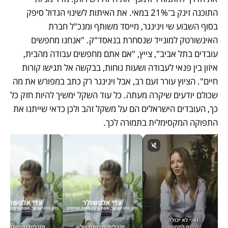
התוכנה זינק ב־21% במאי. את האיתות לשינוי הגדול סיפק 
בסוף השבוע שי וינינגר, מייסד משותף ומנכ"ל חברת 
האינשורטק למונייד שנסחרת בנאסד"ק. "אנחנו מחפשים 
עובדים בתל אביב", צייץ, "אם אתם מחפשים עבודה מהבית, 
איזון בין פנאי לעבודה ושעות נוחות, בבקשה אל תגישו קורות 
חיים". הציוץ עורר זעם רב, אבל וינינגר רק כתב במפורש את מה 
שכולם יודעים שיקרה מעתה. כל עוד השקל ימשיך להיות חזק כל 
כך, העובדים הישראלים הם על משקל זהב ולכן כדאי שייתנו את 
התפוקה המקסימלית בתמורה לכך.