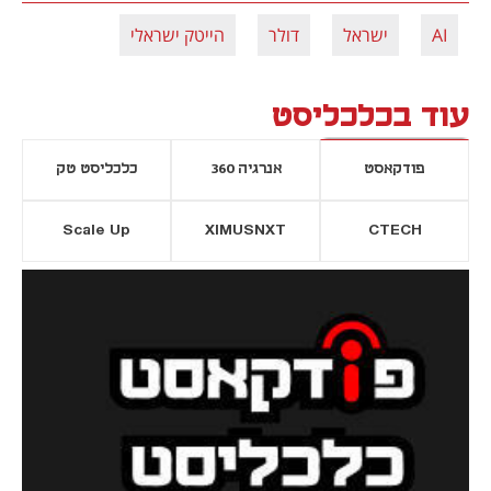
AI
ישראל
דולר
הייטק ישראלי
עוד בכלכליסט
פודקאסט
אנרגיה 360
כלכליסט טק
Scale Up
XIMUSNXT
CTECH
יסייה חדשה
נפתח בכרטיסייה חדשה