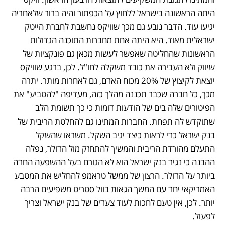
היתה הראשונה בישראל ללחוץ על הכפתור והיה ברור שלאחריה 
יגיעו עוד. הדבר נובע גם מכך שוויקס נחשבת לחברת הייטק 
ישראלית מאוד. היא היתה אחת מחברות התוכנה הגדולות 
הראשונות שהחליטה שאפשר לעשות מכאן גם פונקציות של 
שיווק ולא העבירה את כובד משקלה לחו"ל. לכן, ברגע שוויקס 
יוצאת לקיצוץ של 20% מכוח האדם, גם לאחרות מותר. יתרה 
מכך, כל חברה שכבר תכננה מהלך כזה, מעדיפה "להטביע" את 
הפיטורים שלה בים של הודעות דומות כי כך תשומת הלב 
שתוקדש לה תפחת. החברות המתינו גם להחלטת הריבית של 
בנק ישראל כדי לראות כיצד יגיב השקל. משראו שהשקל 
התעלם מהורדת הריבית והמשיך להתחזק מול הדולר, נפלה 
ההבנה כי נגיד בנק ישראל הוא לא הגורם בעל ההשפעה החדה 
ביותר על הדולר. הרצון של ממשל טראמפ להחליש את המטבע 
האמריקאי יחד עם המשך הגאות בוול סטריט משפיעים הרבה 
יותר. לכן, אין טעם לחכות לעוד צעדים של בנק ישראל וצריך 
לפעול. 