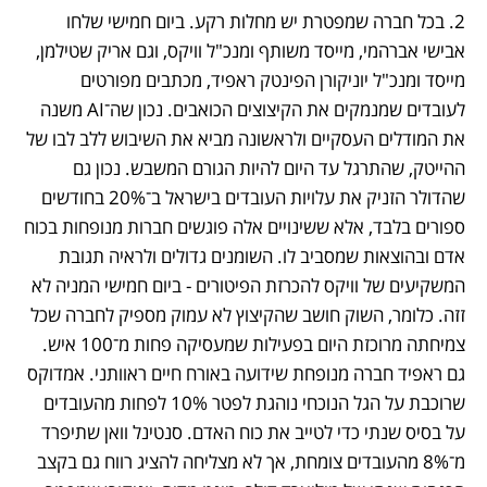
2. בכל חברה שמפטרת יש מחלות רקע. ביום חמישי שלחו 
אבישי אברהמי, מייסד משותף ומנכ"ל וויקס, וגם אריק שטילמן, 
מייסד ומנכ"ל יוניקורן הפינטק ראפיד, מכתבים מפורטים 
לעובדים שמנמקים את הקיצוצים הכואבים. נכון שה־AI משנה 
את המודלים העסקיים ולראשונה מביא את השיבוש ללב לבו של 
ההייטק, שהתרגל עד היום להיות הגורם המשבש. נכון גם 
שהדולר הזניק את עלויות העובדים בישראל ב־20% בחודשים 
ספורים בלבד, אלא ששינויים אלה פוגשים חברות מנופחות בכוח 
אדם ובהוצאות שמסביב לו. השומנים גדולים ולראיה תגובת 
המשקיעים של וויקס להכרזת הפיטורים - ביום חמישי המניה לא 
זזה. כלומר, השוק חושב שהקיצוץ לא עמוק מספיק לחברה שכל 
צמיחתה מרוכזת היום בפעילות שמעסיקה פחות מ־100 איש. 
גם ראפיד חברה מנופחת שידועה באורח חיים ראוותני. אמדוקס 
שרוכבת על הגל הנוכחי נוהגת לפטר 10% לפחות מהעובדים 
על בסיס שנתי כדי לטייב את כוח האדם. סנטינל וואן שתיפרד 
מ־8% מהעובדים צומחת, אך לא מצליחה להציג רווח גם בקצב 