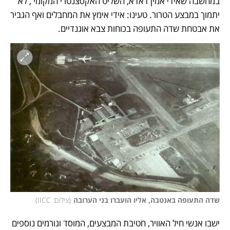
במחשבה שאידי אמין דאדא, השליט האקסצנטרי המקומי , לא 
יתמוך במבצע הטרור. טעינו: אידי אימץ את המחבלים ואף הגביר 
את אבטחת שדה התעופה בכוחות צבא אוגנדיים. 
שדה התעופה באנטבה, אליו הועברו בני הערובה
(
צילום: IICC
)
ישבו אנשי חיל האוויר, חטיבת המבצעים, המוסד וגורמים נוספים 