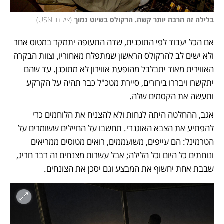
בלילה זה הרבה יותר קשה. הרקולס בשיוט נמוך
(
צילום: USN
)
אם הכל יעבוד לפי התוכנית, שדה התעופה יתמקד במטוס אחר 
ולא ישים לב להרקולס הראשון שמתפלח מאחוריו, וצוות הבקרה 
האווירית מאוד יתבלבל מהופעת אווירון לא מתוכנן. עד שהם 
יתקשרו ויבררו בירורים, סיירת מטכ"ל כבר תהיה על הקרקע 
ותעשה את הקסמים שלה. 
אגב, ההחלטה היתה לנחות ולא להצניח את הלוחמים כדי 
להפתיע את הצבא האוגנדי. תחשבו על החיילים ששומרים על 
הטרמינל: הם עייפים, משועממים, רואים מטוסים ממריאים 
ונוחתים כל היום וכל הלילה; אבל עשרות מצנחים זה דבר חריג, 
שבבת אחת יחשוף את המבצע וגם יסכן את הצונחים. 