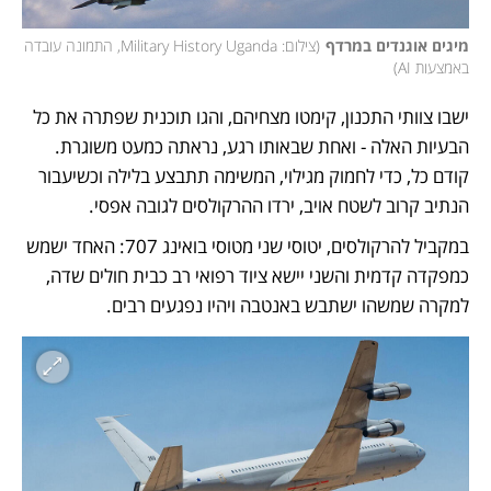
מיגים אוגנדים במרדף
(
צילום: Military History Uganda, התמונה עובדה 
באמצעות AI
)
ישבו צוותי התכנון, קימטו מצחיהם, והגו תוכנית שפתרה את כל 
הבעיות האלה - ואחת שבאותו רגע, נראתה כמעט משוגרת. 
קודם כל, כדי לחמוק מגילוי, המשימה תתבצע בלילה וכשיעבור 
הנתיב קרוב לשטח אויב, ירדו ההרקולסים לגובה אפסי. 
במקביל להרקולסים, יטוסי שני מטוסי בואינג 707: האחד ישמש 
כמפקדה קדמית והשני יישא ציוד רפואי רב כבית חולים שדה, 
למקרה שמשהו ישתבש באנטבה ויהיו נפגעים רבים. 