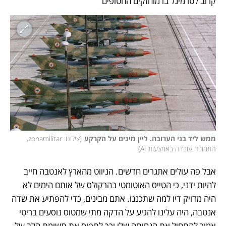
קרוב לטרמינל בו מוחזקים החטופים
ממש ליד בני הערובה. ליין מיגים על הקרקע
(
צילום: zonamilitar, 
התמונה עובדה באמצעות AI
)
אבל פה עולים אתגרים חדשים. הניווט מהארץ לאנטבה חייב 
להיות ידני, כי הטייס האוטומטי בהרקולס של אותם הימים לא 
היה מדויק דיו למה שתכננו. אתם מבינים, כדי להפתיע את שדה 
אנטבה, היה עלינו להגיע על הדקה מתי שמטוס נוסעים בריטי 
אמור להתחיל את הנחיתה שלו וכך לתפוס את תשומת הלב של 