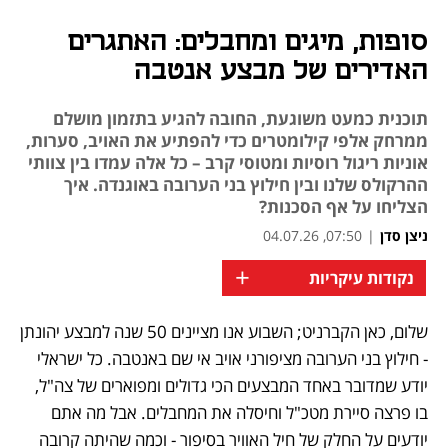
סופות, מיגים ומחבלים: האתגרים
האדירים של מבצע אנטבה
תוכנית כמעט משוגעת, החובה להגיע בתזמון מושלם
ממרחק אלפי קילומטרים כדי להפתיע את האויב, סערות,
אוניות ריגול רוסיות ומטוסי קרב – כל אלה עמדו בין צוותי
ההרקולס שלנו ובין חילוץ בני הערובה באוגנדה. איך
הצליחו על אף הסכנות?
ניצן סדן
|
07:50, 04.07.26
+
נקודות עיקריות
שלום, כאן הקברניט; השבוע אנו מציינים 50 שנה למבצע יהונתן 
נפתח בכרטיסייה חדשה
נפתח בכרטיסייה חדשה
נפתח בכרטיסייה חדשה
- חילוץ בני הערובה מציפורני אויב אי שם באנטבה. כל ישראלי 
יודע שמדובר באחד המבצעים הכי גדולים ומפוארים של צה"ל, 
בו פרצה סיירת מטכ"ל וחיסלה את המחבלים. אבל מה אתם 
יודעים על החלק של חיל האוויר בסיפור - וכמה שהיתה קרובה 