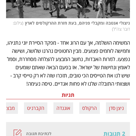
ניצולי אנטבה ומקבלי פניהם, בעת חזרת ההרקולסים לארץ
(
צילום: 
דובר צה"ל
)
המשימה הושלמה, אך עם הרוג אחד - מפקד הסיירת יוני נתניהו, 
וחמישה לוחמים פצועים. מבין החטופים נהרגו שלושה, ושישה 
נפצעו. למרות האבדות, נחשב המבצע להצלחה מסחררת, וסמל 
לאומץ ונחישות של ישראל. אז בפעם הבאה שאתם שומעים 
שיש לנו את הטייסים הכי טובים, תזכרו שזה לא רק טייסי קרב - 
ושצוותי התובלה שלנו לא פחות אגדיים. טיסה נעימה! 
תגיות
ניצן סדן
הרקולס
אוגנדה
הקברניט
מבצע א
2 תגובות
לכתיבת תגובה