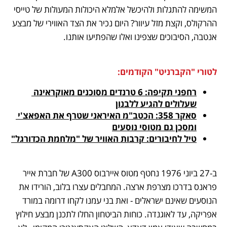
המשימה להתגלות ולהיכשל אלמלא היכולות המעולות של טייסי 
ההרקולס, וקצת מזל עיוור? היום נכיר את הצד האווירי של מבצע 
אנטבה, הסיבוכים שצפינו ואלו שהפתיעו אותנו. 
לטורי "הקברניט" הקודמים:
רחפני תקיפה: 6 טרנדים מסוכנים מאוקראינה 
שעלולים להגיע ללבנון
סאקר 358: הכטב"מ האיראני שטרף את האפאצ'י 
ומסכן גם מטוסי נוסעים
טיל לחיבורים: קרבות האוויר של "מלחמת הכדורגל"
ב-27 ביוני 1976 נחטף מטוס איירבוס A300 של חברת אייר 
פראנס בדרכו מצרפת ארצה. המחבלים עצרו בלוב, הורידו את 
הנוסעים שאינם ישראלים - ואת בני עמנו לקחו דרומה במורד 
אפריקה, עד לאוגנדה. כוחות הביטחון החלו לתכנן מבצע חילוץ 