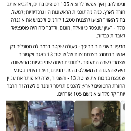
וניסו להבין איך אפשר להוציא 105 חטופים בחיים, ולהביא אותם 
חזרה לארץ. כמה מהתוכניות הראשונות היו גרנדיוזיות; למשל, 
בחיל האוויר הציעו להצניח 1,200 לוחמים ולכבוש את אוגנדה 
כולה - רעיון שנפסל כי וואלה, מוגזם, ולדבר כזה היה פוטנציאל 
לאבדות כבדות. 
הרעיון השני היה ההיפך - פעולה שקטה ברמה לה מסוגלים רק 
אנשי הדממה: הצנחת צוות של שייטת 13 באגם ויקטוריה 
שצמוד לשדה התעופה. לתוכנית היתה שתי בעיות: הראשונה 
היא שהאגם הזה מאוכלס בהמוני תנינים, היצור היחיד בטבע 
שמנצח במכות את שייטת 13 - והשנייה, שזה לא פותר את עניין 
החזרת החטופים לארץ; להכניס תריסר קומנדוס לשדה זה הרבה 
יותר קל מלהוציא משם 105 אזרחים. 