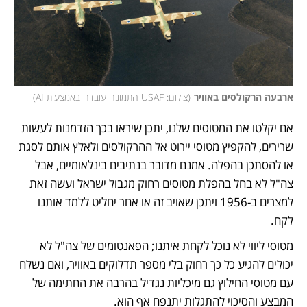
ארבעה הרקולסים באוויר
(
צילום: USAF התמונה עובדה באמצעות AI
)
אם יקלטו את המטוסים שלנו, יתכן שיראו בכך הזדמנות לעשות 
שרירים, להקפיץ מטוסי יירוט אל ההרקולסים ולאלץ אותם לסגת 
או להסתכן בהפלה. אמנם מדובר בנתיבים בינלאומיים, אבל 
צה"ל לא בחל בהפלת מטוסים רחוק מגבול ישראל ועשה זאת 
למצרים ב-1956 ויתכן שאויב זה או אחר יחליט ללמד אותנו 
לקח.
מטוסי ליווי לא נוכל לקחת איתנו; הפאנטומים של צה"ל לא 
יכולים להגיע כל כך רחוק בלי מספר תדלוקים באוויר, ואם נשלח 
עם מטוסי החילוץ גם מיכליות נגדיל בהרבה את החתימה של 
המבצע והסיכוי להתגלות יתנפח אף הוא. 