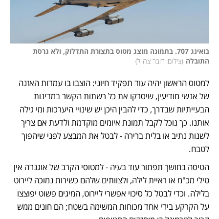
בואינג 707. בתמונה מוצג מטוס בתצורת התדלוק, ולא גרסת 
התובלה
(
צילום: דובר צה"ל
)
למטוס הראשון יהיה עוד תפקיד חיוני: הוצבו בו עמדות האזנה 
של אנשי מודיעין, שיסרקו את כל רשתות הקשר במדינות 
הבעייתיות שבדרך, כדי להבין היכן יש שינויי היערכות ומי גילה 
אותנו. כך נוכל לקבל תמונת איומים מוקדמת ולדעת אם צריך 
לשנות נתיב או בלית ברירה - לבטל את המבצע לפני שיהפוך 
לטבח.  
הטיסה בחושך תפתור עוד בעיה - למטוסי הקרב של אוגנדה אין 
טילי מכ"מ או ראיית לילה, ולצוותים שלהם כשירות נמוכה ליירוט 
בלילה. וכדי לבטל כל סיכוי אפשרי ליירוט, המיגים פשוט יפוצצו 
על הקרקע בידי אחד מכוחות המשימה בשטח; הם חונים ממש 