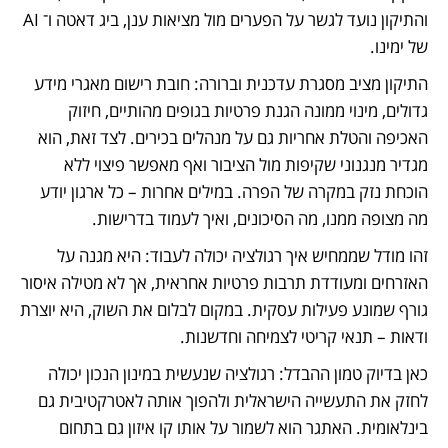
והתיקון נועד לגשר על הפערים מול מציאות ענן, ביג דאטה ו־ AI 
של ימינו.
התיקון מציב מסגרת עדכנית וברורה: חובת רישום מאגרי מידע 
גדולים, מינוי ממונה הגנת פרטיות בגופים מהותיים, חיזוק 
האכיפה והטלת אחריות גם על מנהלים בכירים. לצד זאת, הוא 
מגדיר מנגנוני שקיפות מול הציבור ואף מאפשר פיצוי ללא 
הוכחת נזק במקרה של הפרה. במילים אחרות – כל ארגון יודע 
מה מצופה ממנו, מה הסיכונים, ואיך לעמוד בדרישות.
זהו מודל שממחיש איך רגולציה יכולה לעבוד: היא מגנה על 
האזרחים ומעודדת תרבות פרטיות אחראית, אך לא מטילה איסור 
גורף שמונע פעילות עסקית. במקום לבלום את השוק, היא יוצרת 
ודאות – תנאי קריטי לצמיחה וחדשנות.
כאן בדיוק טמון ההבדל: רגולציה שנעשית במינון הנכון יכולה 
לחזק את התעשייה הישראלית ולהפוך אותה לאטרקטיבית גם 
בינלאומית. האתגר הוא לשמור על אותו קו איזון גם בתחום 