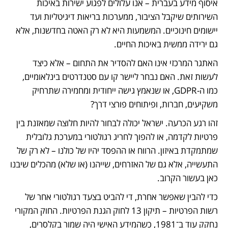
איסוף מידע בעברית – אנו עלולים לפגוע ישירות באיכות 
השירותים שיקבל הציבור, ממערכות בריאות דיגיטליות ועד 
יישומים חינוכיים. המשמעות היא לא רק האטה בחדשנות, אלא 
גם ירידה ממשית באיכות החיים.
האתגר המרכזי אינו האם להסדיר את התחום – אלא כיצד 
לעשות זאת. האם נבחר ליישר קו עם סטנדרטים בינלאומיים, 
כמו ה-GDPR, או שנאמץ גישה ייחודית ומחמירה שתרחיק 
משקיעים, חברות, ופיתוחים פורצי דרך?
זהו רגע הכרעה. ישראל יכולה לבחור להיות חלוצה שמאזנת בין 
פרטיות לקדמה, או להפוך לחריג רגולטורי במערכת גלובלית 
שמתמקדת באיזון. הרווח או ההפסד יהיו של כולנו – לא רק של 
התעשייה, אלא גם של האזרחים, שייהנו (או שלא) מהכלים שיבנו 
כאן בעשור הקרוב.
כדי להבין שאפשר אחרת, די להביט בצעד רגולטורי אחר של 
רשות הפרטיות – תיקון 13 לחוק הגנת הפרטיות. החוק המקורי 
נחקק עוד ב־1981, כשהמידע האישי היה שמור בקלסרים, 