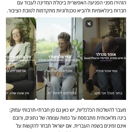
הזהירו מפני הפגיעה האפשרית ביכולת המדינה לעבוד עם 
חברות בינלאומיות ולהביא טכנולוגיות מתקדמות לטובת הציבור.
בתור מנכל אני מקבל מאות החלטות ביום, וה- Galaxy Z Fold8 Ultra עוזר לי לחתוך אותן מהר יותר_v
כלכליסט דיגיטל "חינוך הוא המשימה של החיים שלי"_v
אין שעה שלא התעסקתי במשבר - טל אלכסנדרוביץ’ שגב מנהלת משברים
מעבר להשלכות הכלכליות, יש כאן גם פן חברתי-תרבותי עמוק: 
בינה מלאכותית מתבססת על כמות עצומה של נתונים, ורובם 
אינם זמינים בשפה העברית. אם ישראל תבחר להקשות על 