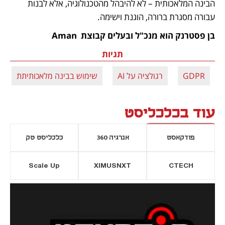
הבינה המלאכותית – לא להיבהל מהטכנולוגיה, אלא לבנות 
עבורה מסגרת ברורה, הוגנת וישימה.
בן פסטרנק הוא מנכ"ל ובעלים קבוצת  Aman
תגיות
GDPR
רגולציה על AI
שימוש בבינה מלאכותיתת
עוד בכלכליסט
פודקאסט
אנרגיה 360
כלכליסט טק
Scale Up
XIMUSNXT
CTECH
יסייה חדשה
נפתח בכרטיסייה חדשה